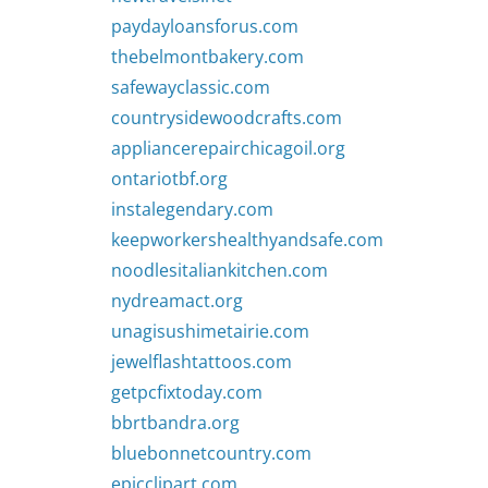
paydayloansforus.com
thebelmontbakery.com
safewayclassic.com
countrysidewoodcrafts.com
appliancerepairchicagoil.org
ontariotbf.org
instalegendary.com
keepworkershealthyandsafe.com
noodlesitaliankitchen.com
nydreamact.org
unagisushimetairie.com
jewelflashtattoos.com
getpcfixtoday.com
bbrtbandra.org
bluebonnetcountry.com
epicclipart.com