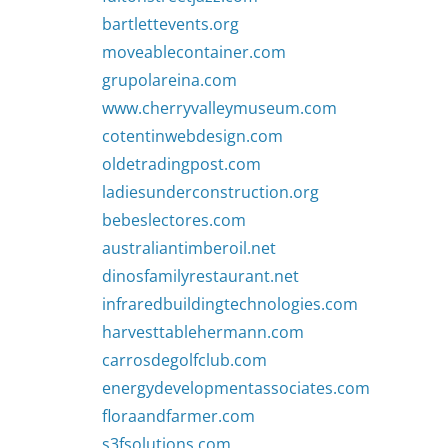
bartlettevents.org
moveablecontainer.com
grupolareina.com
www.cherryvalleymuseum.com
cotentinwebdesign.com
oldetradingpost.com
ladiesunderconstruction.org
bebeslectores.com
australiantimberoil.net
dinosfamilyrestaurant.net
infraredbuildingtechnologies.com
harvesttablehermann.com
carrosdegolfclub.com
energydevelopmentassociates.com
floraandfarmer.com
s3fsolutions.com