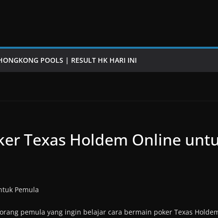
 HONGKONG POOLS | RESULT HK HARI INI
er Texas Holdem Online unt
ntuk Pemula
orang pemula yang ingin belajar cara bermain poker Texas Holdem