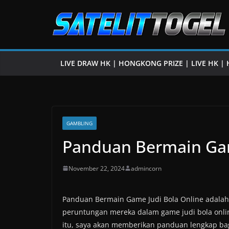
Skip
to
content
LIVE DRAW HK | HONGKONG PRIZE | LIVE HK |
GAMBLING
Panduan Bermain Gam
November 22, 2024
admincorn
Panduan Bermain Game Judi Bola Online adalah 
peruntungan mereka dalam game judi bola onlin
itu, saya akan memberikan panduan lengkap bag