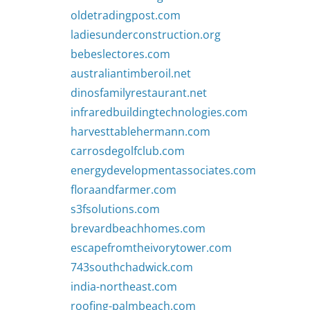
oldetradingpost.com
ladiesunderconstruction.org
bebeslectores.com
australiantimberoil.net
dinosfamilyrestaurant.net
infraredbuildingtechnologies.com
harvesttablehermann.com
carrosdegolfclub.com
energydevelopmentassociates.com
floraandfarmer.com
s3fsolutions.com
brevardbeachhomes.com
escapefromtheivorytower.com
743southchadwick.com
india-northeast.com
roofing-palmbeach.com