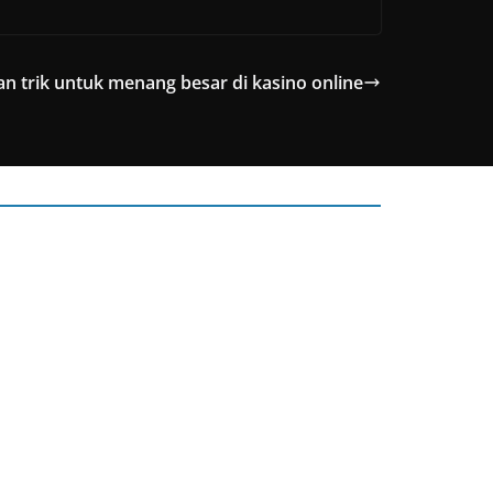
an trik untuk menang besar di kasino online