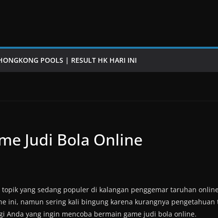
 HONGKONG POOLS | RESULT HK HARI INI
e Judi Bola Online
topik yang sedang populer di kalangan penggemar taruhan online
e ini, namun sering kali bingung karena kurangnya pengetahuan 
i Anda yang ingin mencoba bermain game judi bola online.