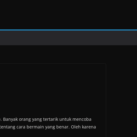
. Banyak orang yang tertarik untuk mencoba
tentang cara bermain yang benar. Oleh karena