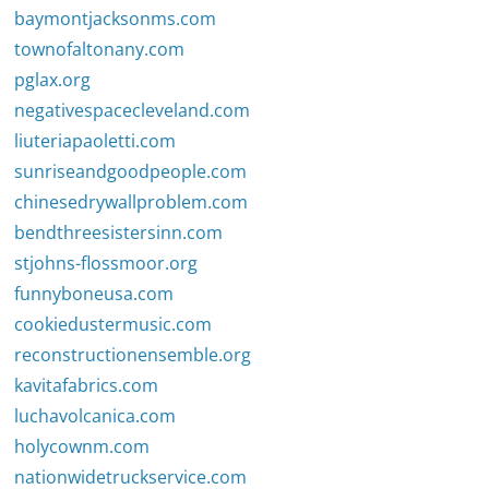
baymontjacksonms.com
townofaltonany.com
pglax.org
negativespacecleveland.com
liuteriapaoletti.com
sunriseandgoodpeople.com
chinesedrywallproblem.com
bendthreesistersinn.com
stjohns-flossmoor.org
funnyboneusa.com
cookiedustermusic.com
reconstructionensemble.org
kavitafabrics.com
luchavolcanica.com
holycownm.com
nationwidetruckservice.com