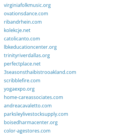
virginiafolkmusic.org
ovationsdance.com
ribandrhein.com
kolekcje.net
catolicanto.com
lbkeducationcenter.org
trinityriverdallas.org
perfectplace.net
3seasonsthaibistrooakland.com
scribblefire.com
yogaexpo.org
home-careassociates.com
andreacavaletto.com
parksleylivestocksupply.com
boisedharmacenter.org
color-agestores.com