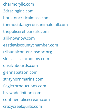
charmoryllc.com
3dracinginc.com
houstoncriticalmass.com
themostdangerousanimalofall.com
thepolicerehearsals.com
alliknownow.com
eastlewiscountychamber.com
tribunalcontenciosobc.org
sloclassicalacademy.com
dasilvaboards.com
glennabatson.com
strayhornmarina.com
flaglerproductions.com
brawndefinition.com
continentalicecream.com
crazycreekquilts.com