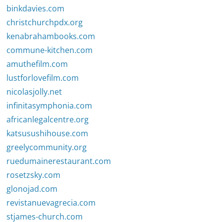
binkdavies.com
christchurchpdx.org
kenabrahambooks.com
commune-kitchen.com
amuthefilm.com
lustforlovefilm.com
nicolasjolly.net
infinitasymphonia.com
africanlegalcentre.org
katsusushihouse.com
greelycommunity.org
ruedumainerestaurant.com
rosetzsky.com
glonojad.com
revistanuevagrecia.com
stjames-church.com