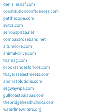
denizliesnaf.com
constitutionconferences.com
patthecope.com
svitcs.com
seriouspizza.net
compassroseband.net
altumcore.com
animal-drive.com
tnamag.com
brooksshoesforkids.com
thayersselectmeats.com
aporiasolutions.com
segwaywpa.com
gulfcoastpalapas.com
thebridgehealthclinics.com
waterlinewriters.org