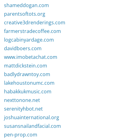
shameddogan.com
parentsoftots.org
creative3drenderings.com
farmerstradecoffee.com
logcabinyardage.com
davidboers.com
www.imobetachat.com
mattdickstein.com
badlydrawntoy.com
lakehoustonumc.com
habakkukmusic.com
nexttonone.net
serenityhbot.net
joshuainternational.org
susansnailandfacial.com
pen-prop.com