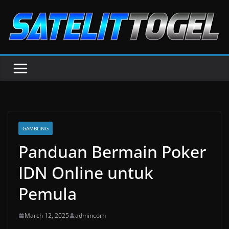
Skip
to
content
GAMBLING
Panduan Bermain Poker
IDN Online untuk
Pemula
March 12, 2025
admincorn