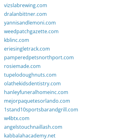
vizslabrewing.com
dralanbittner.com
yannisandlemoni.com
weedpatchgazette.com
kblinc.com
eriesingletrack.com
pamperedpetsnorthport.com
rosiemade.com
tupelodoughnuts.com
olathekidsdentistry.com
hanleyfuneralhomeinc.com
mejorpaquetesorlando.com
1stand10sportsbarandgrill.com
w4btx.com
angelstouchnaillash.com
kabbalahacademy.net