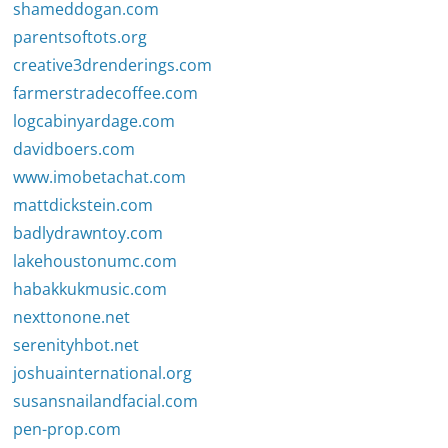
shameddogan.com
parentsoftots.org
creative3drenderings.com
farmerstradecoffee.com
logcabinyardage.com
davidboers.com
www.imobetachat.com
mattdickstein.com
badlydrawntoy.com
lakehoustonumc.com
habakkukmusic.com
nexttonone.net
serenityhbot.net
joshuainternational.org
susansnailandfacial.com
pen-prop.com