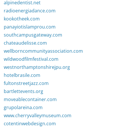
alpinedentist.net
radioenergiadance.com
kookotheek.com
panayiotislamprou.com
southcampusgateway.com
chateaudelisse.com
wellborncommunityassociation.com
wildwoodfilmfestival.com
westnorthamptonshirejpu.org
hotelbrasile.com
fultonstreetjazz.com
bartlettevents.org
moveablecontainer.com
grupolareina.com
www.cherryvalleymuseum.com
cotentinwebdesign.com