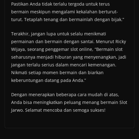
Pastikan Anda tidak terlalu tergoda untuk terus
bermain meskipun mengalami kekalahan berturut-
turut. Tetaplah tenang dan bermainlah dengan bijak.”
Terakhir, jangan lupa untuk selalu menikmati
permainan dan bermain dengan santai. Menurut Ricky
Wijaya, seorang penggemar slot online, “Bermain slot
seharusnya menjadi hiburan yang menyenangkan, jadi
jangan terlalu serius dalam mencari kemenangan.
Nikmati setiap momen bermain dan biarkan
keberuntungan datang pada Anda.”
Dengan menerapkan beberapa cara mudah di atas,
Anda bisa meningkatkan peluang menang bermain Slot
Jarwo. Selamat mencoba dan semoga sukses!