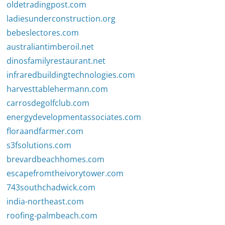
oldetradingpost.com
ladiesunderconstruction.org
bebeslectores.com
australiantimberoil.net
dinosfamilyrestaurant.net
infraredbuildingtechnologies.com
harvesttablehermann.com
carrosdegolfclub.com
energydevelopmentassociates.com
floraandfarmer.com
s3fsolutions.com
brevardbeachhomes.com
escapefromtheivorytower.com
743southchadwick.com
india-northeast.com
roofing-palmbeach.com