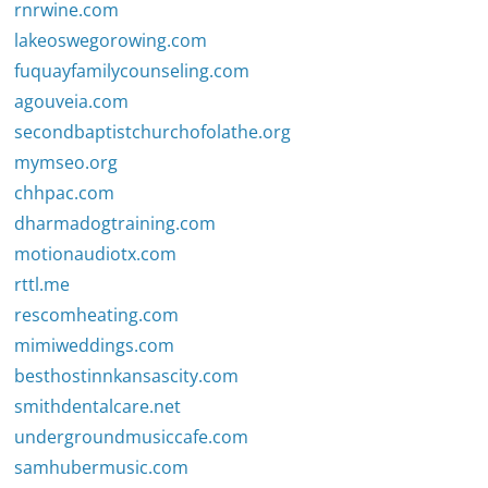
rnrwine.com
lakeoswegorowing.com
fuquayfamilycounseling.com
agouveia.com
secondbaptistchurchofolathe.org
mymseo.org
chhpac.com
dharmadogtraining.com
motionaudiotx.com
rttl.me
rescomheating.com
mimiweddings.com
besthostinnkansascity.com
smithdentalcare.net
undergroundmusiccafe.com
samhubermusic.com