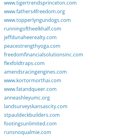
www.tigertrendsprinceton.com
www.fathers4freedom.org
www.topperlyngundogs.com
runningoftheelkhalf.com
jeffdunaheerealty.com
peacestrengthyoga.com
freedomfinancialsolutionsinc.com
flexfoldtraps.com
amendsracingengines.com
www.kortormorthai.com
www.fatandqueer.com
anneashleyumc.org
landsurveyskansascity.com
stpauldeckbuilders.com
footingsunlimited.com
runsnoqualmie.com