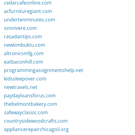
cedarcafeonline.com
acfurnituregiant.com
undertenminutes.com
omnivere.com
rasadantips.com
newtimbuktu.com
altronicsmfg.com
eatbaconhill.com
programmingassignmentshelp.net
kidssleepover.com
newtravels.net
paydayloansforus.com
thebelmontbakery.com
safewayclassic.com
countrysidewoodcrafts.com
appliancerepairchicagoil.org