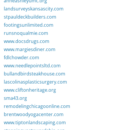
anneashleyumc.org
landsurveyskansascity.com
stpauldeckbuilders.com
footingsunlimited.com
runsnoqualmie.com
www.docsdrugs.com
www.margiesdiner.com
fdlchowder.com
www.needlepointsltd.com
bullandbirdsteakhouse.com
lascolinasplasticsurgery.com
www.cliftonheritage.org
sma43.org
remodelingchicagoonline.com
brentwoodyogacenter.com
www.tiptonlandscaping.com