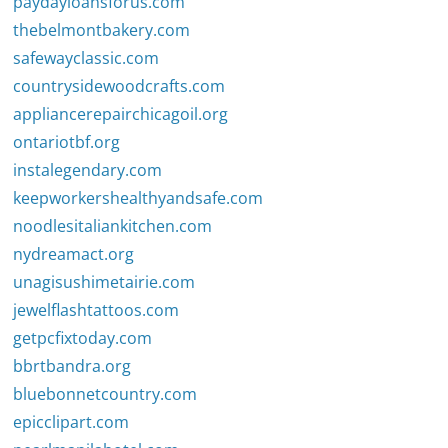
paydayloansforus.com
thebelmontbakery.com
safewayclassic.com
countrysidewoodcrafts.com
appliancerepairchicagoil.org
ontariotbf.org
instalegendary.com
keepworkershealthyandsafe.com
noodlesitaliankitchen.com
nydreamact.org
unagisushimetairie.com
jewelflashtattoos.com
getpcfixtoday.com
bbrtbandra.org
bluebonnetcountry.com
epicclipart.com