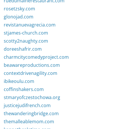
ruedumainerestaurant.com
rosetzsky.com
glonojad.com
revistanuevagrecia.com
stjames-church.com
scotty2naughty.com
doreeshafrir.com
charmcitycomedyproject.com
beawareproductions.com
contextdrivenagility.com
ibikeoulu.com
coffinshakers.com
stmaryofczestochowa.org
justicejudifrench.com
thewanderingbridge.com
themalleablemom.com