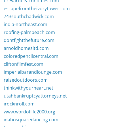
brevardbeachhomes.com
escapefromtheivorytower.com
743southchadwick.com
india-northeast.com
roofing-palmbeach.com
dontfightthefuture.com
arnoldhomesltd.com
coloredpencilcentral.com
cliftonfilmfest.com
imperialbarandlounge.com
raisedoutdoors.com
thinkwithyourheart.net
utahbankruptcyattorneys.net
irocknroll.com
www.wordoflife2000.org
idahosquaredancing.com