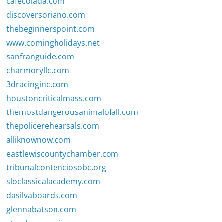
cafecolada.com
discoversoriano.com
thebeginnerspoint.com
www.comingholidays.net
sanfranguide.com
charmoryllc.com
3dracinginc.com
houstoncriticalmass.com
themostdangerousanimalofall.com
thepolicerehearsals.com
alliknownow.com
eastlewiscountychamber.com
tribunalcontenciosobc.org
sloclassicalacademy.com
dasilvaboards.com
glennabatson.com