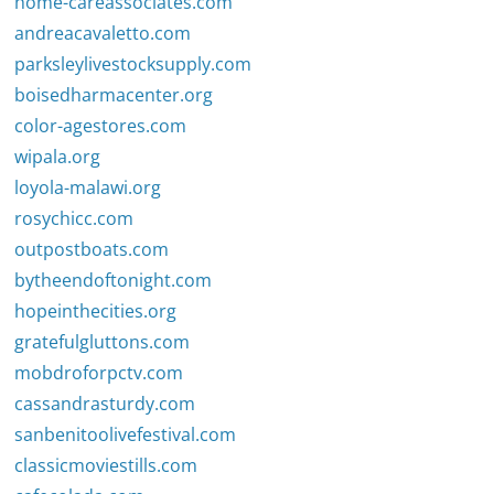
home-careassociates.com
andreacavaletto.com
parksleylivestocksupply.com
boisedharmacenter.org
color-agestores.com
wipala.org
loyola-malawi.org
rosychicc.com
outpostboats.com
bytheendoftonight.com
hopeinthecities.org
gratefulgluttons.com
mobdroforpctv.com
cassandrasturdy.com
sanbenitoolivefestival.com
classicmoviestills.com