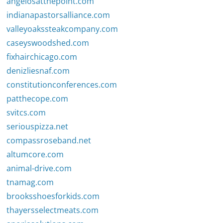
angelosatthepoint.com
indianapastorsalliance.com
valleyoakssteakcompany.com
caseyswoodshed.com
fixhairchicago.com
denizliesnaf.com
constitutionconferences.com
patthecope.com
svitcs.com
seriouspizza.net
compassroseband.net
altumcore.com
animal-drive.com
tnamag.com
brooksshoesforkids.com
thayersselectmeats.com