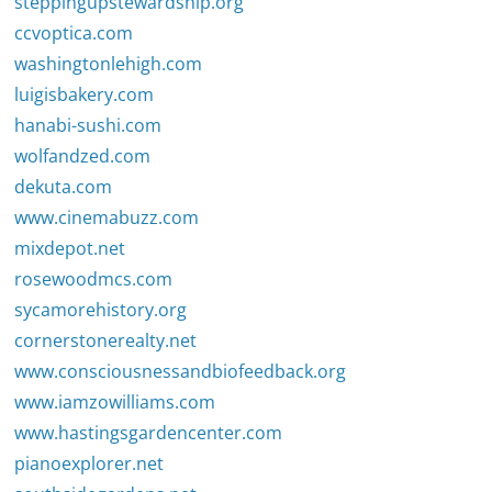
steppingupstewardship.org
ccvoptica.com
washingtonlehigh.com
luigisbakery.com
hanabi-sushi.com
wolfandzed.com
dekuta.com
www.cinemabuzz.com
mixdepot.net
rosewoodmcs.com
sycamorehistory.org
cornerstonerealty.net
www.consciousnessandbiofeedback.org
www.iamzowilliams.com
www.hastingsgardencenter.com
pianoexplorer.net