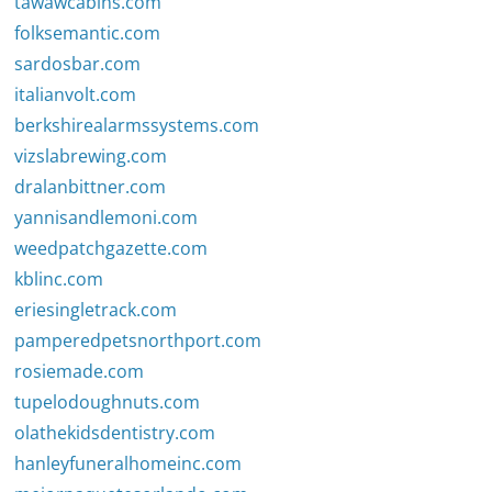
tawawcabins.com
folksemantic.com
sardosbar.com
italianvolt.com
berkshirealarmssystems.com
vizslabrewing.com
dralanbittner.com
yannisandlemoni.com
weedpatchgazette.com
kblinc.com
eriesingletrack.com
pamperedpetsnorthport.com
rosiemade.com
tupelodoughnuts.com
olathekidsdentistry.com
hanleyfuneralhomeinc.com