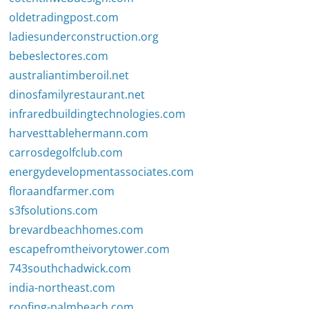
oldetradingpost.com
ladiesunderconstruction.org
bebeslectores.com
australiantimberoil.net
dinosfamilyrestaurant.net
infraredbuildingtechnologies.com
harvesttablehermann.com
carrosdegolfclub.com
energydevelopmentassociates.com
floraandfarmer.com
s3fsolutions.com
brevardbeachhomes.com
escapefromtheivorytower.com
743southchadwick.com
india-northeast.com
roofing-palmbeach.com