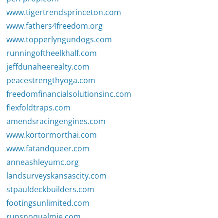
www.tigertrendsprinceton.com
www.fathers4freedom.org
www.topperlyngundogs.com
runningoftheelkhalf.com
jeffdunaheerealty.com
peacestrengthyoga.com
freedomfinancialsolutionsinc.com
flexfoldtraps.com
amendsracingengines.com
www.kortormorthai.com
www.fatandqueer.com
anneashleyumc.org
landsurveyskansascity.com
stpauldeckbuilders.com
footingsunlimited.com
runsnoqualmie.com