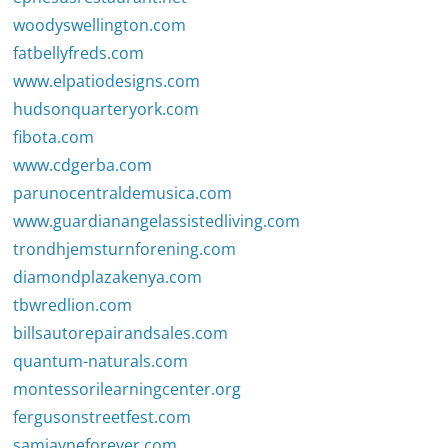
woodyswellington.com
fatbellyfreds.com
www.elpatiodesigns.com
hudsonquarteryork.com
fibota.com
www.cdgerba.com
parunocentraldemusica.com
www.guardianangelassistedliving.com
trondhjemsturnforening.com
diamondplazakenya.com
tbwredlion.com
billsautorepairandsales.com
quantum-naturals.com
montessorilearningcenter.org
fergusonstreetfest.com
samjayneforever.com