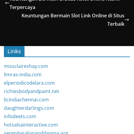
Terpercaya
Keuntungan Bermain Slot Link Online di Situs
Terbaik
Links
missclaireshay.com
limras-india.com
elperiodicodelara.com
richiesbodyandpaint.net
licindiachennai.com
daughterdarlings.com
infodeets.com
hotsalsainteractive.com
serenitysalonanddayspa.org