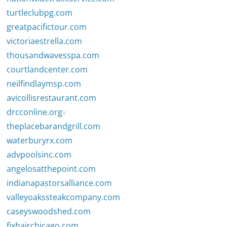
turtleclubpg.com
greatpacifictour.com
victoriaestrella.com
thousandwavesspa.com
courtlandcenter.com
neilfindlaymsp.com
avicollisrestaurant.com
drcconline.org
v
theplacebarandgrill.com
waterburyrx.com
advpoolsinc.com
angelosatthepoint.com
indianapastorsalliance.com
valleyoakssteakcompany.com
caseyswoodshed.com
fixhairchicago.com