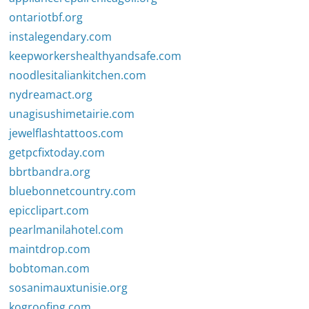
ontariotbf.org
instalegendary.com
keepworkershealthyandsafe.com
noodlesitaliankitchen.com
nydreamact.org
unagisushimetairie.com
jewelflashtattoos.com
getpcfixtoday.com
bbrtbandra.org
bluebonnetcountry.com
epicclipart.com
pearlmanilahotel.com
maintdrop.com
bobtoman.com
sosanimauxtunisie.org
kogroofing.com