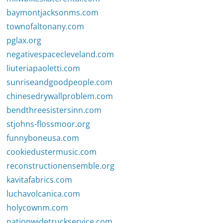
baymontjacksonms.com
townofaltonany.com
pglax.org
negativespacecleveland.com
liuteriapaoletti.com
sunriseandgoodpeople.com
chinesedrywallproblem.com
bendthreesistersinn.com
stjohns-flossmoor.org
funnyboneusa.com
cookiedustermusic.com
reconstructionensemble.org
kavitafabrics.com
luchavolcanica.com
holycownm.com
nationwidetruckservice.com