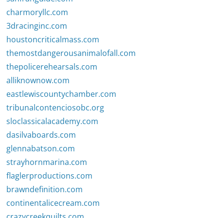
charmoryllc.com
3dracinginc.com
houstoncriticalmass.com
themostdangerousanimalofall.com
thepolicerehearsals.com
alliknownow.com
eastlewiscountychamber.com
tribunalcontenciosobc.org
sloclassicalacademy.com
dasilvaboards.com
glennabatson.com
strayhornmarina.com
flaglerproductions.com
brawndefinition.com
continentalicecream.com
crazycreekquilts.com