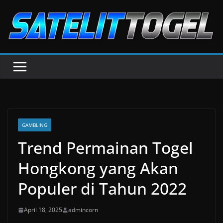
Skip
to
content
GAMBLING
Trend Permainan Togel
Hongkong yang Akan
Populer di Tahun 2022
April 18, 2025
admincorn