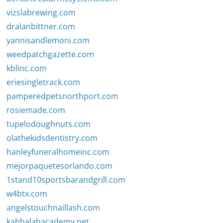
vizslabrewing.com
dralanbittner.com
yannisandlemoni.com
weedpatchgazette.com
kblinc.com
eriesingletrack.com
pamperedpetsnorthport.com
rosiemade.com
tupelodoughnuts.com
olathekidsdentistry.com
hanleyfuneralhomeinc.com
mejorpaquetesorlando.com
1stand10sportsbarandgrill.com
w4btx.com
angelstouchnaillash.com
kabbalahacademy.net