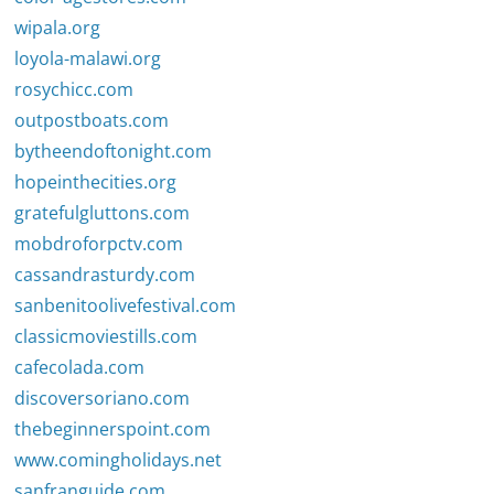
wipala.org
loyola-malawi.org
rosychicc.com
outpostboats.com
bytheendoftonight.com
hopeinthecities.org
gratefulgluttons.com
mobdroforpctv.com
cassandrasturdy.com
sanbenitoolivefestival.com
classicmoviestills.com
cafecolada.com
discoversoriano.com
thebeginnerspoint.com
www.comingholidays.net
sanfranguide.com