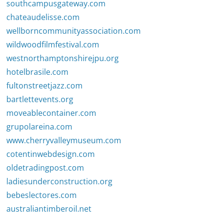
southcampusgateway.com
chateaudelisse.com
wellborncommunityassociation.com
wildwoodfilmfestival.com
westnorthamptonshirejpu.org
hotelbrasile.com
fultonstreetjazz.com
bartlettevents.org
moveablecontainer.com
grupolareina.com
www.cherryvalleymuseum.com
cotentinwebdesign.com
oldetradingpost.com
ladiesunderconstruction.org
bebeslectores.com
australiantimberoil.net