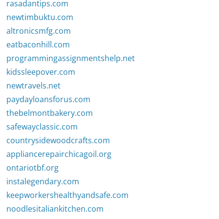
rasadantips.com
newtimbuktu.com
altronicsmfg.com
eatbaconhill.com
programmingassignmentshelp.net
kidssleepover.com
newtravels.net
paydayloansforus.com
thebelmontbakery.com
safewayclassic.com
countrysidewoodcrafts.com
appliancerepairchicagoil.org
ontariotbf.org
instalegendary.com
keepworkershealthyandsafe.com
noodlesitaliankitchen.com