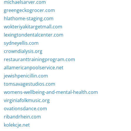
michaelsarver.com
greengeckogrocer.com
hlathome-staging.com
wokteriyakitargetmall.com
lexingtondentalcenter.com
sydneyellis.com
crowndialysis.org
restauranttrainingprogram.com
allamericanpoolservice.net
jewishpenicillin.com
tomsavagestudios.com
womens-wellbeing-and-mental-health.com
virginiafolkmusic.org
ovationsdance.com
ribandrhein.com
kolekcje.net