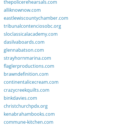
thepolicerehearsals.com
alliknownow.com
eastlewiscountychamber.com
tribunalcontenciosobc.org
sloclassicalacademy.com
dasilvaboards.com
glennabatson.com
strayhornmarina.com
flaglerproductions.com
brawndefinition.com
continentalicecream.com
crazycreekquilts.com
binkdavies.com
christchurchpdx.org
kenabrahambooks.com
commune-kitchen.com