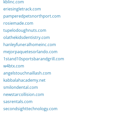
kblinc.com
eriesingletrack.com
pamperedpetsnorthport.com
rosiemade.com
tupelodoughnuts.com
olathekidsdentistry.com
hanleyfuneralhomeinc.com
mejorpaquetesorlando.com
1stand10sportsbarandgrill.com
w4btx.com
angelstouchnaillash.com
kabbalahacademy.net
smilondental.com
newstarcollision.com
sasrentals.com
secondsighttechnology.com