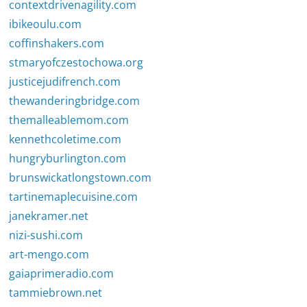
contextdrivenagility.com
ibikeoulu.com
coffinshakers.com
stmaryofczestochowa.org
justicejudifrench.com
thewanderingbridge.com
themalleablemom.com
kennethcoletime.com
hungryburlington.com
brunswickatlongstown.com
tartinemaplecuisine.com
janekramer.net
nizi-sushi.com
art-mengo.com
gaiaprimeradio.com
tammiebrown.net