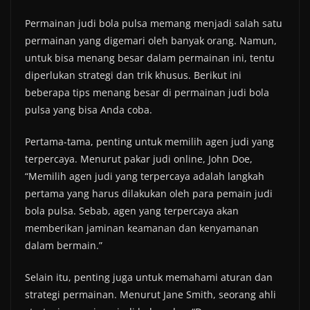
Permainan judi bola pulsa memang menjadi salah satu
permainan yang digemari oleh banyak orang. Namun,
untuk bisa menang besar dalam permainan ini, tentu
diperlukan strategi dan trik khusus. Berikut ini
beberapa tips menang besar di permainan judi bola
pulsa yang bisa Anda coba.
Pertama-tama, penting untuk memilih agen judi yang
terpercaya. Menurut pakar judi online, John Doe,
“Memilih agen judi yang terpercaya adalah langkah
pertama yang harus dilakukan oleh para pemain judi
bola pulsa. Sebab, agen yang terpercaya akan
memberikan jaminan keamanan dan kenyamanan
dalam bermain.”
Selain itu, penting juga untuk memahami aturan dan
strategi permainan. Menurut Jane Smith, seorang ahli