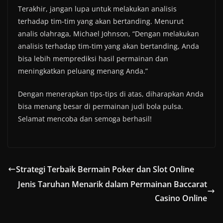
Terakhir, jangan lupa untuk melakukan analisis
terhadap tim-tim yang akan bertanding. Menurut
analis olahraga, Michael Johnson, “Dengan melakukan
analisis terhadap tim-tim yang akan bertanding, Anda
bisa lebih memprediksi hasil permainan dan
meningkatkan peluang menang Anda.”
Dengan menerapkan tips-tips di atas, diharapkan Anda
bisa menang besar di permainan judi bola pulsa.
Selamat mencoba dan semoga berhasil!
Strategi Terbaik Bermain Poker dan Slot Online
Jenis Taruhan Menarik dalam Permainan Baccarat
Casino Online