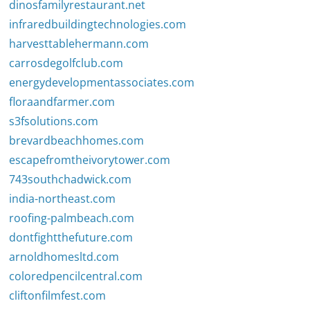
dinosfamilyrestaurant.net
infraredbuildingtechnologies.com
harvesttablehermann.com
carrosdegolfclub.com
energydevelopmentassociates.com
floraandfarmer.com
s3fsolutions.com
brevardbeachhomes.com
escapefromtheivorytower.com
743southchadwick.com
india-northeast.com
roofing-palmbeach.com
dontfightthefuture.com
arnoldhomesltd.com
coloredpencilcentral.com
cliftonfilmfest.com