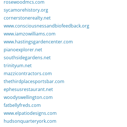
rosewoodmcs.com
sycamorehistory.org
cornerstonerealty.net
www.consciousnessandbiofeedback.org
www.iamzowilliams.com
www.hastingsgardencenter.com
pianoexplorer.net
southsidegardens.net
trinityum.net
mazzicontractors.com
thethirdplacesportsbar.com
ephesusrestaurant.net
woodyswellington.com
fatbellyfreds.com
www.elpatiodesigns.com
hudsonquarteryork.com