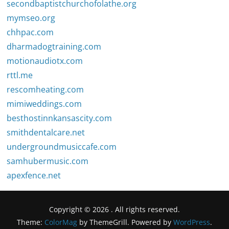
secondbaptistchurchofolathe.org
mymseo.org
chhpac.com
dharmadogtraining.com
motionaudiotx.com
rttl.me
rescomheating.com
mimiweddings.com
besthostinnkansascity.com
smithdentalcare.net
undergroundmusiccafe.com
samhubermusic.com
apexfence.net
Copyright © 2026
. All rights reserved.
Theme:
ColorMag
by ThemeGrill. Powered by
WordPress
.