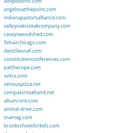
advpoolsinc.com
angelosatthepoint.com
indianapastorsalliance.com
valleyoakssteakcompany.com
caseyswoodshed.com
fixhairchicago.com
denizliesnaf.com
constitutionconferences.com
patthecope.com
svitcs.com
seriouspizza.net
compassroseband.net
altumcore.com
animal-drive.com
tnamag.com
brooksshoesforkids.com