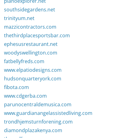
pianoexplorer.net
southsidegardens.net
trinityum.net
mazzicontractors.com
thethirdplacesportsbar.com
ephesusrestaurant.net
woodyswellington.com
fatbellyfreds.com
www.elpatiodesigns.com
hudsonquarteryork.com
fibota.com
www.cdgerba.com
parunocentraldemusica.com
www.guardianangelassistedliving.com
trondhjemsturnforening.com
diamondplazakenya.com