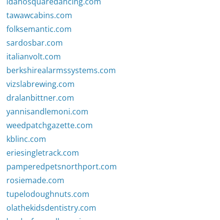
idahosquaredancing.com
tawawcabins.com
folksemantic.com
sardosbar.com
italianvolt.com
berkshirealarmssystems.com
vizslabrewing.com
dralanbittner.com
yannisandlemoni.com
weedpatchgazette.com
kblinc.com
eriesingletrack.com
pamperedpetsnorthport.com
rosiemade.com
tupelodoughnuts.com
olathekidsdentistry.com