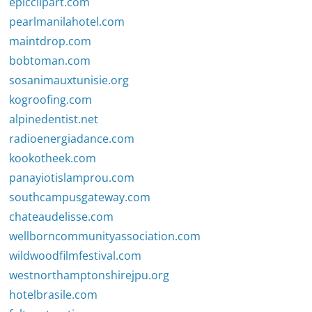
epicclipart.com
pearlmanilahotel.com
maintdrop.com
bobtoman.com
sosanimauxtunisie.org
kogroofing.com
alpinedentist.net
radioenergiadance.com
kookotheek.com
panayiotislamprou.com
southcampusgateway.com
chateaudelisse.com
wellborncommunityassociation.com
wildwoodfilmfestival.com
westnorthamptonshirejpu.org
hotelbrasile.com