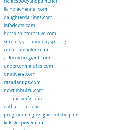
richiesbodyandpaint.net
licindiachennai.com
daughterdarlings.com
infodeets.com
hotsalsainteractive.com
serenitysalonanddayspa.org
cedarcafeonline.com
acfurnituregiant.com
undertenminutes.com
omnivere.com
rasadantips.com
newtimbuktu.com
altronicsmfg.com
eatbaconhill.com
programmingassignmentshelp.net
kidssleepover.com