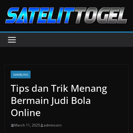
Skip
to
content
GAMBLING
Tips dan Trik Menang
Bermain Judi Bola
Online
March 11, 2025
admincorn