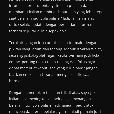
informasi terbaru tentang tim dan pemain dapat
membantu kalian membuat keputusan yang lebih tepat
saat bermain judi bola online.” Jadi, jangan malas
untuk selalu update dengan berita dan informasi
terbaru seputar dunia sepak bola.
Terakhir, jangan lupa untuk selalu bermain dengan
pikiran yang jernih dan tenang. Menurut Sarah White,
seorang psikolog olahraga, “Ketika bermain judi bola
online, penting untuk tetap tenang dan fokus agar
dapat membuat keputusan yang lebih baik.” Jangan
biarkan emosi dan tekanan menguasai diri saat
bermain.
Dengan menerapkan tips dan trik di atas, saya yakin
kalian bisa meningkatkan peluang kemenangan saat
bermain judi bola online. Jadi, jangan ragu untuk
mencoba dan terus belajar agar menjadi pemain judi