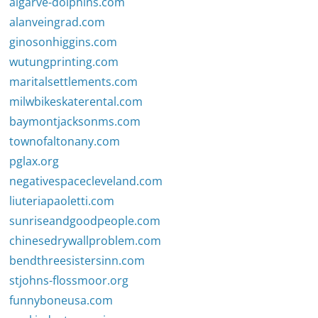
algarve-dolphins.com
alanveingrad.com
ginosonhiggins.com
wutungprinting.com
maritalsettlements.com
milwbikeskaterental.com
baymontjacksonms.com
townofaltonany.com
pglax.org
negativespacecleveland.com
liuteriapaoletti.com
sunriseandgoodpeople.com
chinesedrywallproblem.com
bendthreesistersinn.com
stjohns-flossmoor.org
funnyboneusa.com