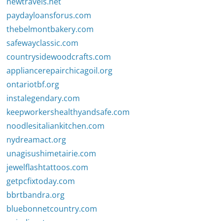
newtravels.net
paydayloansforus.com
thebelmontbakery.com
safewayclassic.com
countrysidewoodcrafts.com
appliancerepairchicagoil.org
ontariotbf.org
instalegendary.com
keepworkershealthyandsafe.com
noodlesitaliankitchen.com
nydreamact.org
unagisushimetairie.com
jewelflashtattoos.com
getpcfixtoday.com
bbrtbandra.org
bluebonnetcountry.com