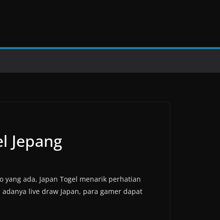
l Jepang
o yang ada, Japan Togel menarik perhatian
 adanya live draw Japan, para gamer dapat