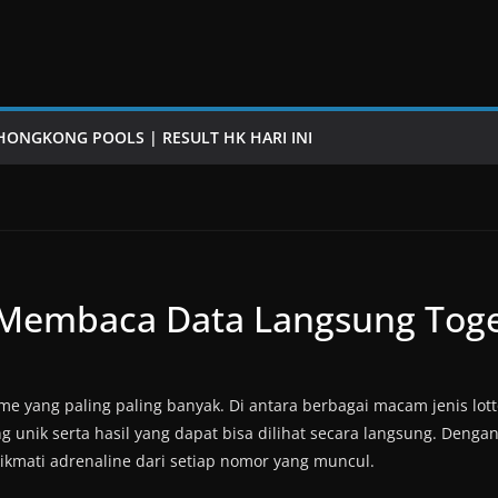
 HONGKONG POOLS | RESULT HK HARI INI
Membaca Data Langsung Toge
e yang paling paling banyak. Di antara berbagai macam jenis lott
unik serta hasil yang dapat bisa dilihat secara langsung. Dengan
kmati adrenaline dari setiap nomor yang muncul.