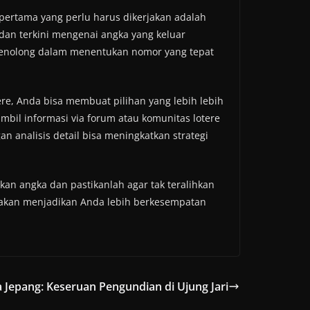
pertama yang perlu harus dikerjakan adalah
dan terkini mengenai angka yang keluar
a menolong dalam menentukan nomor yang tepat
tere, Anda bisa membuat pilihan yang lebih lebih
mbil informasi via forum atau komunitas lotere
analisis detail bisa meningkatkan strategi
kan angka dan pastikanlah agar tak teralihkan
ri akan menjadikan Anda lebih berkesempatan
a Jepang: Keseruan Pengundian di Ujung Jari