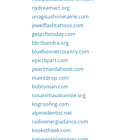
nydreamact.org
unagisushimetairie.com
jewelflashtattoos.com
getpcfixtoday.com
bbrtbandra.org
bluebonnetcountry.com
epicclipart.com
pearlmanilahotel.com
maintdrop.com
bobtoman.com
sosanimauxtunisie.org
kogroofing.com
alpinedentist.net
radioenergiadance.com
kookotheek.com
panayiotislamprou.com