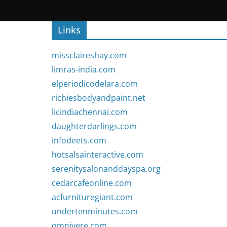
Links
missclaireshay.com
limras-india.com
elperiodicodelara.com
richiesbodyandpaint.net
licindiachennai.com
daughterdarlings.com
infodeets.com
hotsalsainteractive.com
serenitysalonanddayspa.org
cedarcafeonline.com
acfurnituregiant.com
undertenminutes.com
omnivere.com