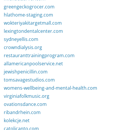
greengeckogrocer.com
hlathome-staging.com
wokteriyakitargetmall.com
lexingtondentalcenter.com
sydneyellis.com
crowndialysis.org
restauranttrainingprogram.com
allamericanpoolservice.net
jewishpenicillin.com
tomsavagestudios.com
womens-wellbeing-and-mental-health.com
virginiafolkmusic.org
ovationsdance.com
ribandrhein.com
kolekcje.net
catolicanto.com