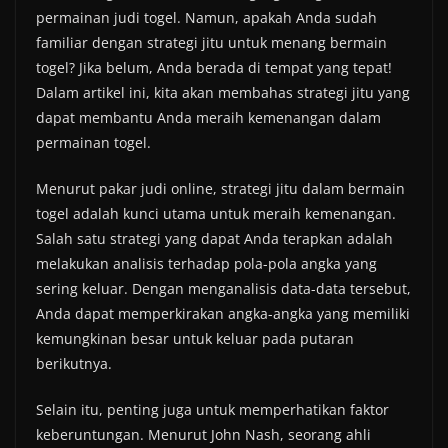
permainan judi togel. Namun, apakah Anda sudah
familiar dengan strategi jitu untuk menang bermain
togel? Jika belum, Anda berada di tempat yang tepat!
Dalam artikel ini, kita akan membahas strategi jitu yang
dapat membantu Anda meraih kemenangan dalam
permainan togel.
Menurut pakar judi online, strategi jitu dalam bermain
togel adalah kunci utama untuk meraih kemenangan.
Salah satu strategi yang dapat Anda terapkan adalah
melakukan analisis terhadap pola-pola angka yang
sering keluar. Dengan menganalisis data-data tersebut,
Anda dapat memperkirakan angka-angka yang memiliki
kemungkinan besar untuk keluar pada putaran
berikutnya.
Selain itu, penting juga untuk memperhatikan faktor
keberuntungan. Menurut John Nash, seorang ahli