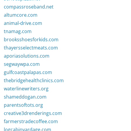
compassroseband.net
altumcore.com
animal-drive.com
tnamag.com
brooksshoesforkids.com
thayersselectmeats.com
aporiasolutions.com
segwaywpa.com
gulfcoastpalapas.com
thebridgehealthclinics.com
waterlinewriters.org
shameddogan.com
parentsoftots.org
creative3drenderings.com
farmerstradecoffee.com
logcabinyardage.com