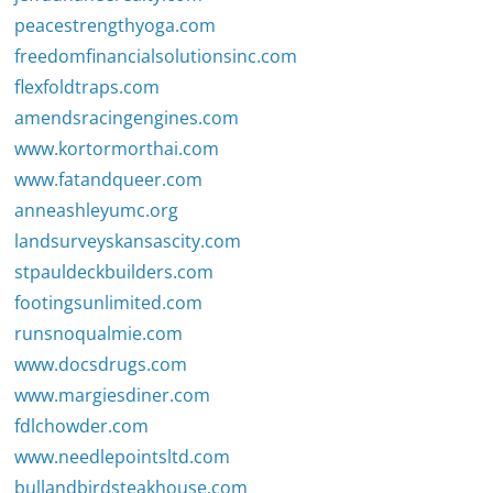
peacestrengthyoga.com
freedomfinancialsolutionsinc.com
flexfoldtraps.com
amendsracingengines.com
www.kortormorthai.com
www.fatandqueer.com
anneashleyumc.org
landsurveyskansascity.com
stpauldeckbuilders.com
footingsunlimited.com
runsnoqualmie.com
www.docsdrugs.com
www.margiesdiner.com
fdlchowder.com
www.needlepointsltd.com
bullandbirdsteakhouse.com