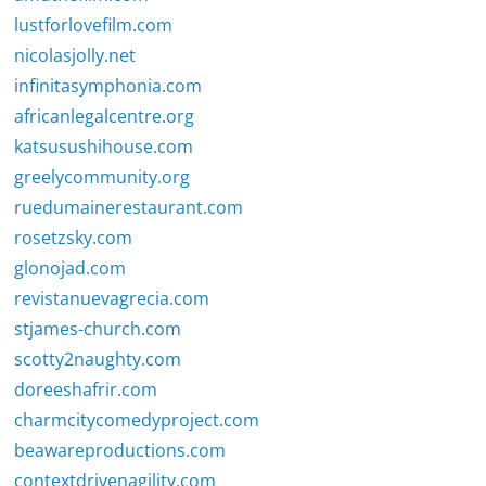
lustforlovefilm.com
nicolasjolly.net
infinitasymphonia.com
africanlegalcentre.org
katsusushihouse.com
greelycommunity.org
ruedumainerestaurant.com
rosetzsky.com
glonojad.com
revistanuevagrecia.com
stjames-church.com
scotty2naughty.com
doreeshafrir.com
charmcitycomedyproject.com
beawareproductions.com
contextdrivenagility.com