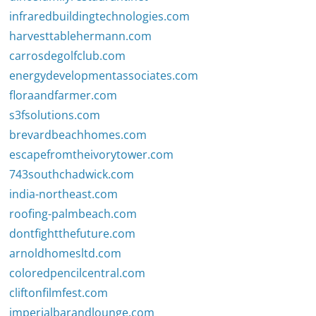
infraredbuildingtechnologies.com
harvesttablehermann.com
carrosdegolfclub.com
energydevelopmentassociates.com
floraandfarmer.com
s3fsolutions.com
brevardbeachhomes.com
escapefromtheivorytower.com
743southchadwick.com
india-northeast.com
roofing-palmbeach.com
dontfightthefuture.com
arnoldhomesltd.com
coloredpencilcentral.com
cliftonfilmfest.com
imperialbarandlounge.com