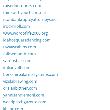
raisedoutdoors.com
thinkwithyourheart.net
utahbankruptcyattorneys.net
irocknroll.com
www.wordoflife2000.org
idahosquaredancing.com
tawawcabins.com
folksemantic.com
sardosbar.com
italianvolt.com
berkshirealarmssystems.com
vizslabrewing.com
dralanbittner.com
yannisandlemoni.com
weedpatchgazette.com
kblinc.com