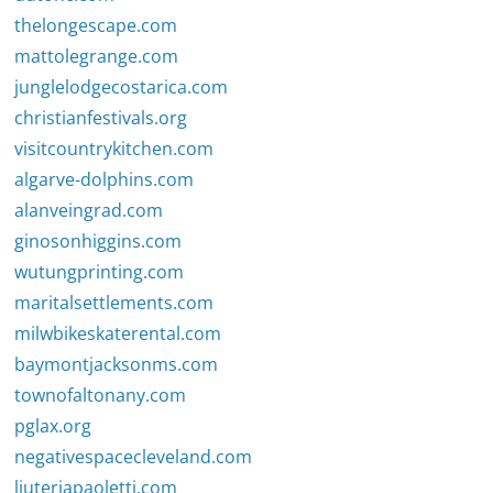
thelongescape.com
mattolegrange.com
junglelodgecostarica.com
christianfestivals.org
visitcountrykitchen.com
algarve-dolphins.com
alanveingrad.com
ginosonhiggins.com
wutungprinting.com
maritalsettlements.com
milwbikeskaterental.com
baymontjacksonms.com
townofaltonany.com
pglax.org
negativespacecleveland.com
liuteriapaoletti.com