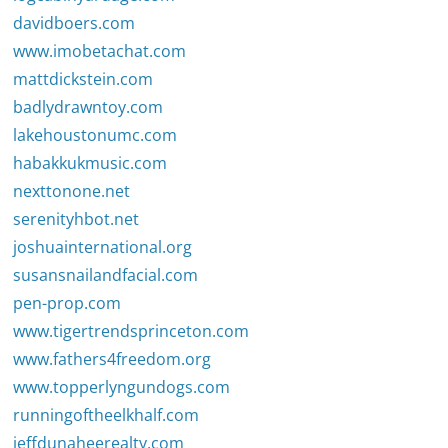
davidboers.com
www.imobetachat.com
mattdickstein.com
badlydrawntoy.com
lakehoustonumc.com
habakkukmusic.com
nexttonone.net
serenityhbot.net
joshuainternational.org
susansnailandfacial.com
pen-prop.com
www.tigertrendsprinceton.com
www.fathers4freedom.org
www.topperlyngundogs.com
runningoftheelkhalf.com
jeffdunaheerealty.com