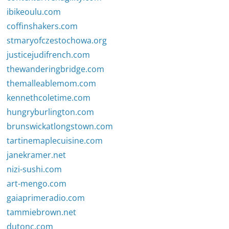
ibikeoulu.com
coffinshakers.com
stmaryofczestochowa.org
justicejudifrench.com
thewanderingbridge.com
themalleablemom.com
kennethcoletime.com
hungryburlington.com
brunswickatlongstown.com
tartinemaplecuisine.com
janekramer.net
nizi-sushi.com
art-mengo.com
gaiaprimeradio.com
tammiebrown.net
dutonc.com