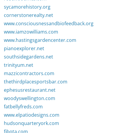
sycamorehistory.org
cornerstonerealty.net
www.consciousnessandbiofeedback.org
www.iamzowilliams.com
www.hastingsgardencenter.com
pianoexplorer.net
southsidegardens.net
trinityum.net
mazzicontractors.com
thethirdplacesportsbar.com
ephesusrestaurant.net
woodyswellington.com
fatbellyfreds.com
www.elpatiodesigns.com
hudsonquarteryork.com
fibota.com