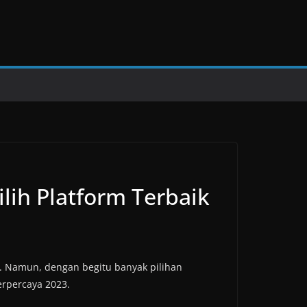
lih Platform Terbaik
e. Namun, dengan begitu banyak pilihan
erpercaya 2023.