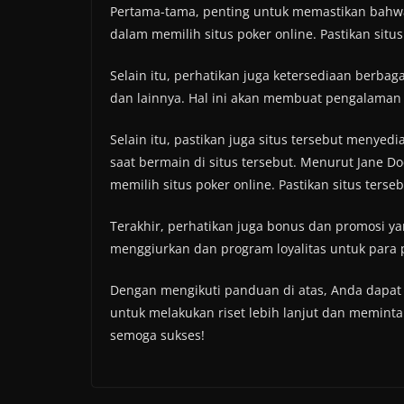
Pertama-tama, penting untuk memastikan bahwa 
dalam memilih situs poker online. Pastikan situs
Selain itu, perhatikan juga ketersediaan berba
dan lainnya. Hal ini akan membuat pengalama
Selain itu, pastikan juga situs tersebut meny
saat bermain di situs tersebut. Menurut Jane D
memilih situs poker online. Pastikan situs ter
Terakhir, perhatikan juga bonus dan promosi ya
menggiurkan dan program loyalitas untuk para 
Dengan mengikuti panduan di atas, Anda dapat 
untuk melakukan riset lebih lanjut dan memin
semoga sukses!