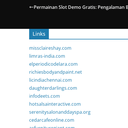
Permainan Slot Demo Gratis: Pengalaman 
Links
missclaireshay.com
limras-india.com
elperiodicodelara.com
richiesbodyandpaint.net
licindiachennai.com
daughterdarlings.com
infodeets.com
hotsalsainteractive.com
serenitysalonanddayspa.org
cedarcafeonline.com
acfurnituregiant.com