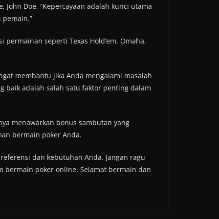
e, John Doe, “Kepercayaan adalah kunci utama
n pemain.”
asi permainan seperti Texas Hold’em, Omaha,
 sangat membantu jika Anda mengalami masalah
 baik adalah salah satu faktor penting dalam
iasanya menawarkan bonus sambutan yang
aman bermain poker Anda.
preferensi dan kebutuhan Anda. Jangan ragu
m bermain poker online. Selamat bermain dan