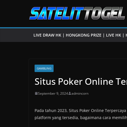
Skip
to
content
LIVE DRAW HK | HONGKONG PRIZE | LIVE HK |
GAMBLING
Situs Poker Online T
September 9, 2024
admincorn
Pada tahun 2023, Situs Poker Online Terpercay
platform yang tersedia, bagaimana cara memilih