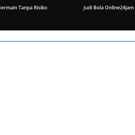
Bermain Tanpa Risiko
Judi Bola Online24ja