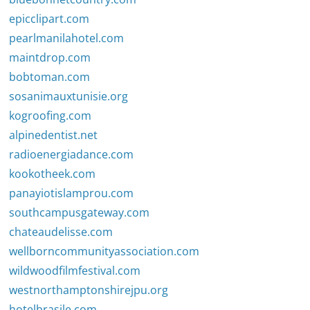
epicclipart.com
pearlmanilahotel.com
maintdrop.com
bobtoman.com
sosanimauxtunisie.org
kogroofing.com
alpinedentist.net
radioenergiadance.com
kookotheek.com
panayiotislamprou.com
southcampusgateway.com
chateaudelisse.com
wellborncommunityassociation.com
wildwoodfilmfestival.com
westnorthamptonshirejpu.org
hotelbrasile.com