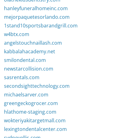
hanleyfuneralhomeinc.com
mejorpaquetesorlando.com
1stand10sportsbarandgrill.com
w4btx.com
angelstouchnaillash.com
kabbalahacademy.net
smilondental.com
newstarcollision.com
sasrentals.com
secondsighttechnology.com
michaelsarver.com
greengeckogrocer.com
hlathome-staging.com
wokteriyakitargetmall.com
lexingtondentalcenter.com
sydneyellis.com