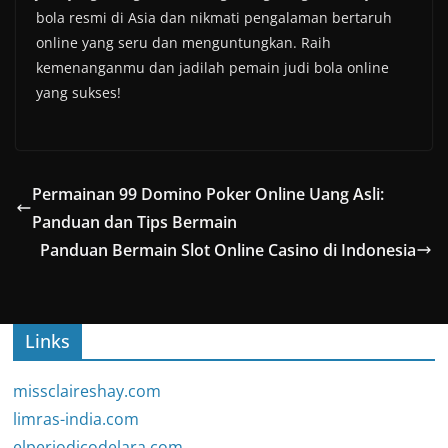
bola resmi di Asia dan nikmati pengalaman bertaruh
online yang seru dan menguntungkan. Raih
kemenanganmu dan jadilah pemain judi bola online
yang sukses!
Permainan 99 Domino Poker Online Uang Asli:
Panduan dan Tips Bermain
Panduan Bermain Slot Online Casino di Indonesia
Links
missclaireshay.com
limras-india.com
elperiodicodelara.com