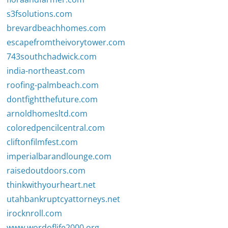
s3fsolutions.com
brevardbeachhomes.com
escapefromtheivorytower.com
743southchadwick.com
india-northeast.com
roofing-palmbeach.com
dontfightthefuture.com
arnoldhomesltd.com
coloredpencilcentral.com
cliftonfilmfest.com
imperialbarandlounge.com
raisedoutdoors.com
thinkwithyourheart.net
utahbankruptcyattorneys.net
irocknroll.com
www.wordoflife2000.org