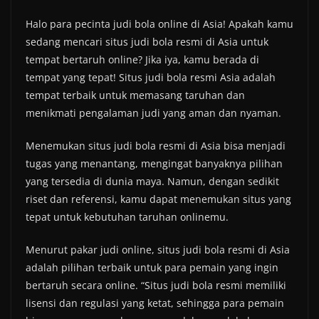
Halo para pecinta judi bola online di Asia! Apakah kamu
sedang mencari situs judi bola resmi di Asia untuk
tempat bertaruh online? Jika iya, kamu berada di
tempat yang tepat! Situs judi bola resmi Asia adalah
tempat terbaik untuk memasang taruhan dan
menikmati pengalaman judi yang aman dan nyaman.
Menemukan situs judi bola resmi di Asia bisa menjadi
tugas yang menantang, mengingat banyaknya pilihan
yang tersedia di dunia maya. Namun, dengan sedikit
riset dan referensi, kamu dapat menemukan situs yang
tepat untuk kebutuhan taruhan onlinemu.
Menurut pakar judi online, situs judi bola resmi di Asia
adalah pilihan terbaik untuk para pemain yang ingin
bertaruh secara online. “Situs judi bola resmi memiliki
lisensi dan regulasi yang ketat, sehingga para pemain