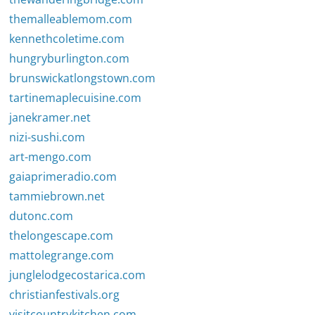
themalleablemom.com
kennethcoletime.com
hungryburlington.com
brunswickatlongstown.com
tartinemaplecuisine.com
janekramer.net
nizi-sushi.com
art-mengo.com
gaiaprimeradio.com
tammiebrown.net
dutonc.com
thelongescape.com
mattolegrange.com
junglelodgecostarica.com
christianfestivals.org
visitcountrykitchen.com