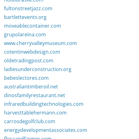
fultonstreetjazz.com
bartlettevents.org
moveablecontainer.com
grupolareina.com
www.cherryvalleymuseum.com
cotentinwebdesign.com
oldetradingpost.com
ladiesunderconstruction.org
bebeslectores.com
australiantimberoil.net
dinosfamilyrestaurant.net
infraredbuildingtechnologies.com
harvesttablehermann.com
carrosdegolfclub.com
energydevelopmentassociates.com
floraandfarmer.com