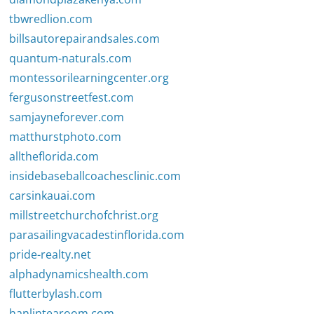
tbwredlion.com
billsautorepairandsales.com
quantum-naturals.com
montessorilearningcenter.org
fergusonstreetfest.com
samjayneforever.com
matthurstphoto.com
alltheflorida.com
insidebaseballcoachesclinic.com
carsinkauai.com
millstreetchurchofchrist.org
parasailingvacadestinflorida.com
pride-realty.net
alphadynamicshealth.com
flutterbylash.com
hanlintearoom.com