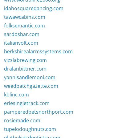
idahosquaredancing.com
tawawcabins.com
folksemantic.com
sardosbar.com
italianvolt.com
berkshirealarmssystems.com
vizslabrewing.com
dralanbittner.com
yannisandlemoni.com
weedpatchgazette.com
kblinc.com
eriesingletrack.com
pamperedpetsnorthport.com
rosiemade.com
tupelodoughnuts.com
olathekidsdentistry.com