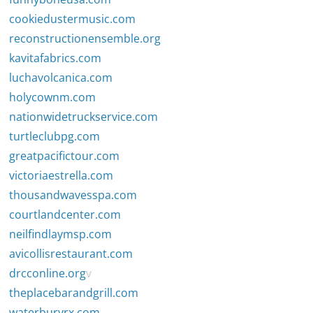
cookiedustermusic.com
reconstructionensemble.org
kavitafabrics.com
luchavolcanica.com
holycownm.com
nationwidetruckservice.com
turtleclubpg.com
greatpacifictour.com
victoriaestrella.com
thousandwavesspa.com
courtlandcenter.com
neilfindlaymsp.com
avicollisrestaurant.com
drcconline.org
v
theplacebarandgrill.com
waterburyrx.com