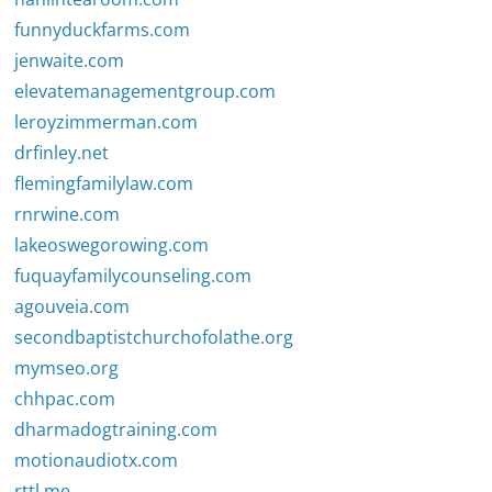
funnyduckfarms.com
jenwaite.com
elevatemanagementgroup.com
leroyzimmerman.com
drfinley.net
flemingfamilylaw.com
rnrwine.com
lakeoswegorowing.com
fuquayfamilycounseling.com
agouveia.com
secondbaptistchurchofolathe.org
mymseo.org
chhpac.com
dharmadogtraining.com
motionaudiotx.com
rttl.me