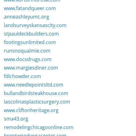
www.fatandqueer.com
anneashleyumc.org
landsurveyskansascity.com
stpauldeckbuilders.com
footingsunlimited.com
runsnoqualmie.com
www.docsdrugs.com
www.margiesdiner.com
fdlchowder.com
www.needlepointsltd.com
bullandbirdsteakhouse.com
lascolinasplasticsurgery.com
www.cliftonheritage.org
sma43.org
remodelingchicagoonline.com
brentwoodyogacenter.com