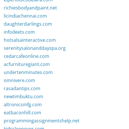
richiesbodyandpaint.net
licindiachennai.com
daughterdarlings.com
infodeets.com
hotsalsainteractive.com
serenitysalonanddayspa.org
cedarcafeonline.com
acfurnituregiant.com
undertenminutes.com
omnivere.com
rasadantips.com
newtimbuktu.com
altronicsmfg.com
eatbaconhill.com
programmingassignmentshelp.net
kidssleepover.com