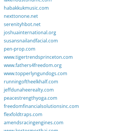
habakkukmusic.com
nexttonone.net
serenityhbot.net
joshuainternational.org
susansnailandfacial.com
pen-prop.com
www.tigertrendsprinceton.com
www.fathers4freedom.org
www.topperlyngundogs.com
runningoftheelkhalf.com
jeffdunaheerealty.com
peacestrengthyoga.com
freedomfinancialsolutionsinc.com
flexfoldtraps.com
amendsracingengines.com
www.kortormorthai.com