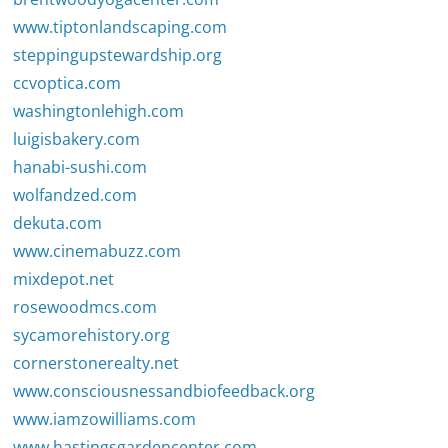
www.tiptonlandscaping.com
steppingupstewardship.org
ccvoptica.com
washingtonlehigh.com
luigisbakery.com
hanabi-sushi.com
wolfandzed.com
dekuta.com
www.cinemabuzz.com
mixdepot.net
rosewoodmcs.com
sycamorehistory.org
cornerstonerealty.net
www.consciousnessandbiofeedback.org
www.iamzowilliams.com
www.hastingsgardencenter.com