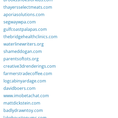
thayersselectmeats.com
aporiasolutions.com
segwaywpa.com
gulfcoastpalapas.com
thebridgehealthclinics.com
waterlinewriters.org
shameddogan.com
parentsoftots.org
creative3drenderings.com
farmerstradecoffee.com
logcabinyardage.com
davidboers.com
www.imobetachat.com
mattdickstein.com
badlydrawntoy.com
lakehoustonumc.com