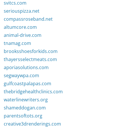
svitcs.com
seriouspizza.net
compassroseband.net
altumcore.com
animal-drive.com
tnamag.com
brooksshoesforkids.com
thayersselectmeats.com
aporiasolutions.com
segwaywpa.com
gulfcoastpalapas.com
thebridgehealthclinics.com
waterlinewriters.org
shameddogan.com
parentsoftots.org
creative3drenderings.com