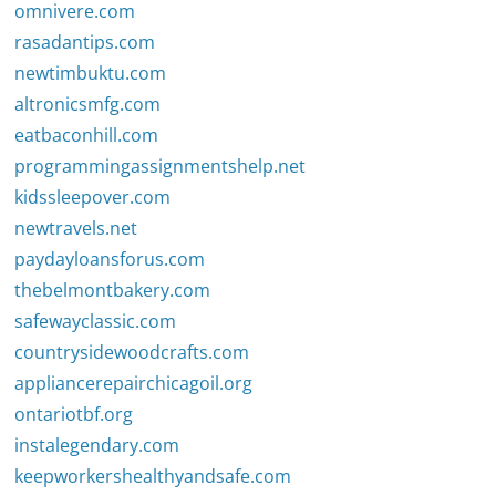
omnivere.com
rasadantips.com
newtimbuktu.com
altronicsmfg.com
eatbaconhill.com
programmingassignmentshelp.net
kidssleepover.com
newtravels.net
paydayloansforus.com
thebelmontbakery.com
safewayclassic.com
countrysidewoodcrafts.com
appliancerepairchicagoil.org
ontariotbf.org
instalegendary.com
keepworkershealthyandsafe.com