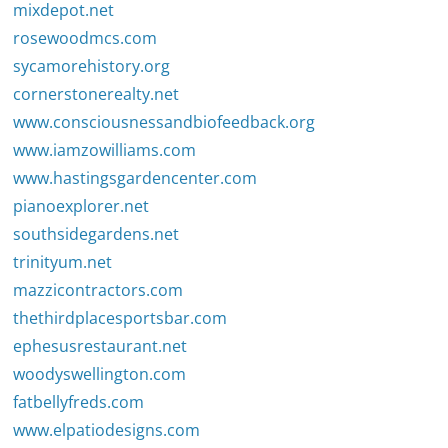
mixdepot.net
rosewoodmcs.com
sycamorehistory.org
cornerstonerealty.net
www.consciousnessandbiofeedback.org
www.iamzowilliams.com
www.hastingsgardencenter.com
pianoexplorer.net
southsidegardens.net
trinityum.net
mazzicontractors.com
thethirdplacesportsbar.com
ephesusrestaurant.net
woodyswellington.com
fatbellyfreds.com
www.elpatiodesigns.com