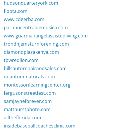
hudsonquarteryork.com
fibota.com
www.cdgerba.com
parunocentraldemusica.com
www.guardianangelassistedliving.com
trondhjemsturnforening.com
diamondplazakenya.com
tbwredlion.com
billsautorepairandsales.com
quantum-naturals.com
montessorilearningcenter.org
fergusonstreetfest.com
samjayneforever.com
matthurstphoto.com
alltheflorida.com
insidebaseballcoachesclinic.com