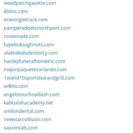
weedpatchgazette.com
kblinc.com
eriesingletrack.com
pamperedpetsnorthport.com
rosiemade.com
tupelodoughnuts.com
olathekidsdentistry.com
hanleyfuneralhomeinc.com
mejorpaquetesorlando.com
1stand10sportsbarandgrill.com
w4btx.com
angelstouchnaillash.com
kabbalahacademy.net
smilondental.com
newstarcollision.com
sasrentals.com