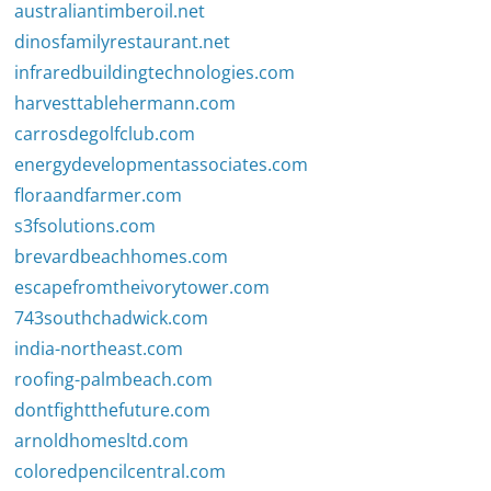
australiantimberoil.net
dinosfamilyrestaurant.net
infraredbuildingtechnologies.com
harvesttablehermann.com
carrosdegolfclub.com
energydevelopmentassociates.com
floraandfarmer.com
s3fsolutions.com
brevardbeachhomes.com
escapefromtheivorytower.com
743southchadwick.com
india-northeast.com
roofing-palmbeach.com
dontfightthefuture.com
arnoldhomesltd.com
coloredpencilcentral.com