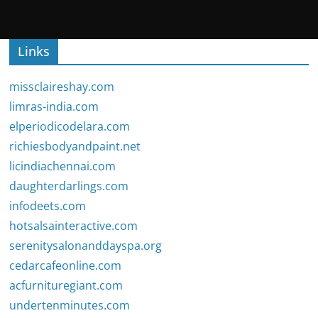
Links
missclaireshay.com
limras-india.com
elperiodicodelara.com
richiesbodyandpaint.net
licindiachennai.com
daughterdarlings.com
infodeets.com
hotsalsainteractive.com
serenitysalonanddayspa.org
cedarcafeonline.com
acfurnituregiant.com
undertenminutes.com