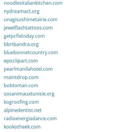
noodlesitaliankitchen.com
nydreamact.org
unagisushimetairie.com
jewelflashtattoos.com
getpcfixtoday.com
bbrtbandra.org
bluebonnetcountry.com
epicclipart.com
pearlmanilahotel.com
maintdrop.com
bobtoman.com
sosanimauxtunisie.org
kogroofing.com
alpinedentist.net
radioenergiadance.com
kookotheek.com