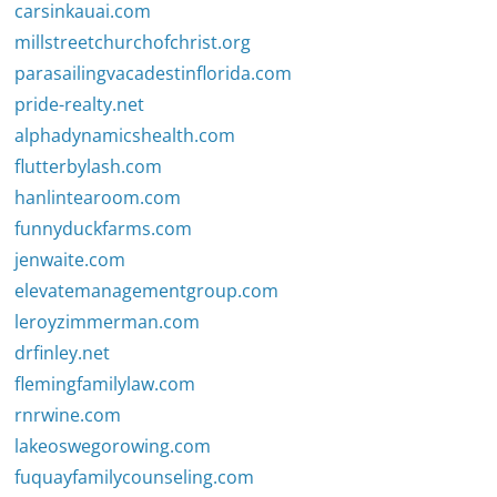
carsinkauai.com
millstreetchurchofchrist.org
parasailingvacadestinflorida.com
pride-realty.net
alphadynamicshealth.com
flutterbylash.com
hanlintearoom.com
funnyduckfarms.com
jenwaite.com
elevatemanagementgroup.com
leroyzimmerman.com
drfinley.net
flemingfamilylaw.com
rnrwine.com
lakeoswegorowing.com
fuquayfamilycounseling.com