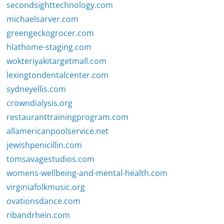
secondsighttechnology.com
michaelsarver.com
greengeckogrocer.com
hlathome-staging.com
wokteriyakitargetmall.com
lexingtondentalcenter.com
sydneyellis.com
crowndialysis.org
restauranttrainingprogram.com
allamericanpoolservice.net
jewishpenicillin.com
tomsavagestudios.com
womens-wellbeing-and-mental-health.com
virginiafolkmusic.org
ovationsdance.com
ribandrhein.com