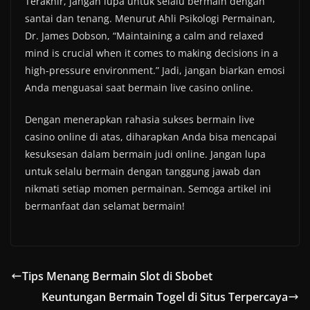
Terakhir, jangan lupa untuk selalu bermain dengan
santai dan tenang. Menurut Ahli Psikologi Permainan,
Dr. James Dobson, “Maintaining a calm and relaxed
mind is crucial when it comes to making decisions in a
high-pressure environment.” Jadi, jangan biarkan emosi
Anda menguasai saat bermain live casino online.
Dengan menerapkan rahasia sukses bermain live
casino online di atas, diharapkan Anda bisa mencapai
kesuksesan dalam bermain judi online. Jangan lupa
untuk selalu bermain dengan tanggung jawab dan
nikmati setiap momen permainan. Semoga artikel ini
bermanfaat dan selamat bermain!
Tips Menang Bermain Slot di Sbobet
Keuntungan Bermain Togel di Situs Terpercaya