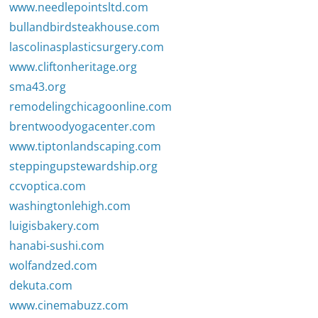
www.needlepointsltd.com
bullandbirdsteakhouse.com
lascolinasplasticsurgery.com
www.cliftonheritage.org
sma43.org
remodelingchicagoonline.com
brentwoodyogacenter.com
www.tiptonlandscaping.com
steppingupstewardship.org
ccvoptica.com
washingtonlehigh.com
luigisbakery.com
hanabi-sushi.com
wolfandzed.com
dekuta.com
www.cinemabuzz.com