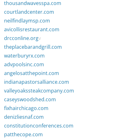
thousandwavesspa.com
courtlandcenter.com
neilfindlaymsp.com
avicollisrestaurant.com
drcconline.org
v
theplacebarandgrill.com
waterburyrx.com
advpoolsinc.com
angelosatthepoint.com
indianapastorsalliance.com
valleyoakssteakcompany.com
caseyswoodshed.com
fixhairchicago.com
denizliesnaf.com
constitutionconferences.com
patthecope.com