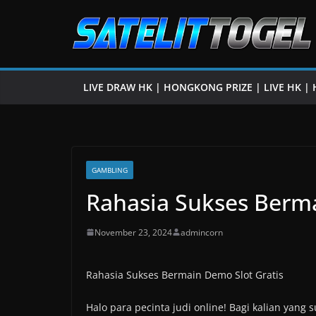
Skip
to
content
LIVE DRAW HK | HONGKONG PRIZE | LIVE HK |
GAMBLING
Rahasia Sukses Berma
November 23, 2024
admincorn
Rahasia Sukses Bermain Demo Slot Gratis
Halo para pecinta judi online! Bagi kalian yang 