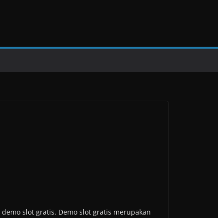
ah demo slot gratis. Demo slot gratis merupakan