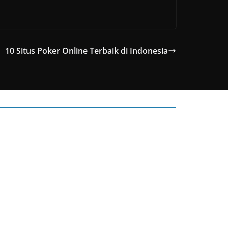
10 Situs Poker Online Terbaik di Indonesia