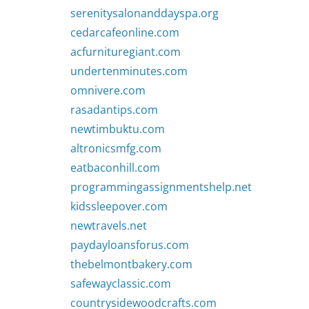
serenitysalonanddayspa.org
cedarcafeonline.com
acfurnituregiant.com
undertenminutes.com
omnivere.com
rasadantips.com
newtimbuktu.com
altronicsmfg.com
eatbaconhill.com
programmingassignmentshelp.net
kidssleepover.com
newtravels.net
paydayloansforus.com
thebelmontbakery.com
safewayclassic.com
countrysidewoodcrafts.com