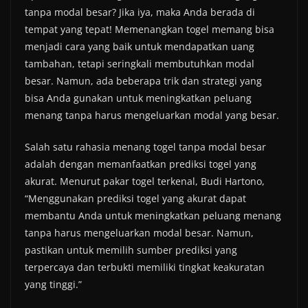
tanpa modal besar? Jika iya, maka Anda berada di
tempat yang tepat! Memenangkan togel memang bisa
menjadi cara yang baik untuk mendapatkan uang
tambahan, tetapi seringkali membutuhkan modal
besar. Namun, ada beberapa trik dan strategi yang
bisa Anda gunakan untuk meningkatkan peluang
menang tanpa harus mengeluarkan modal yang besar.
Salah satu rahasia menang togel tanpa modal besar
adalah dengan memanfaatkan prediksi togel yang
akurat. Menurut pakar togel terkenal, Budi Hartono,
“Menggunakan prediksi togel yang akurat dapat
membantu Anda untuk meningkatkan peluang menang
tanpa harus mengeluarkan modal besar. Namun,
pastikan untuk memilih sumber prediksi yang
terpercaya dan terbukti memiliki tingkat keakuratan
yang tinggi.”