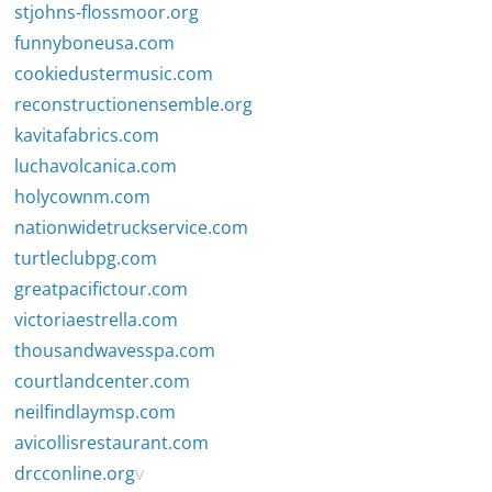
stjohns-flossmoor.org
funnyboneusa.com
cookiedustermusic.com
reconstructionensemble.org
kavitafabrics.com
luchavolcanica.com
holycownm.com
nationwidetruckservice.com
turtleclubpg.com
greatpacifictour.com
victoriaestrella.com
thousandwavesspa.com
courtlandcenter.com
neilfindlaymsp.com
avicollisrestaurant.com
drcconline.org
v