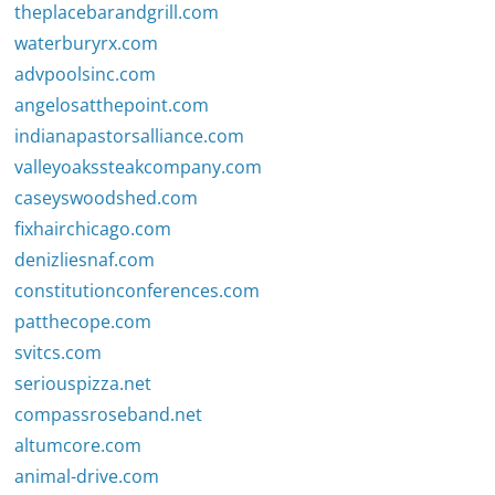
theplacebarandgrill.com
waterburyrx.com
advpoolsinc.com
angelosatthepoint.com
indianapastorsalliance.com
valleyoakssteakcompany.com
caseyswoodshed.com
fixhairchicago.com
denizliesnaf.com
constitutionconferences.com
patthecope.com
svitcs.com
seriouspizza.net
compassroseband.net
altumcore.com
animal-drive.com