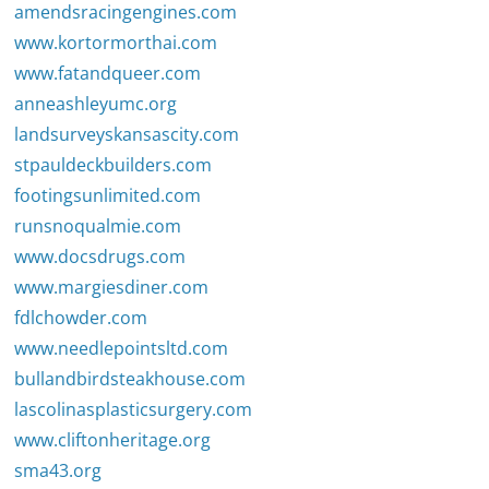
amendsracingengines.com
www.kortormorthai.com
www.fatandqueer.com
anneashleyumc.org
landsurveyskansascity.com
stpauldeckbuilders.com
footingsunlimited.com
runsnoqualmie.com
www.docsdrugs.com
www.margiesdiner.com
fdlchowder.com
www.needlepointsltd.com
bullandbirdsteakhouse.com
lascolinasplasticsurgery.com
www.cliftonheritage.org
sma43.org