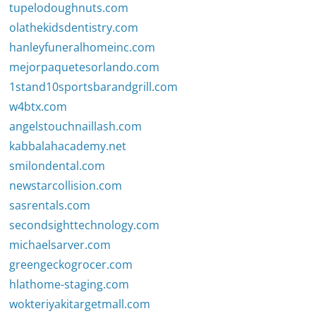
tupelodoughnuts.com
olathekidsdentistry.com
hanleyfuneralhomeinc.com
mejorpaquetesorlando.com
1stand10sportsbarandgrill.com
w4btx.com
angelstouchnaillash.com
kabbalahacademy.net
smilondental.com
newstarcollision.com
sasrentals.com
secondsighttechnology.com
michaelsarver.com
greengeckogrocer.com
hlathome-staging.com
wokteriyakitargetmall.com