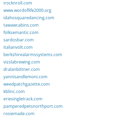
irocknroll.com
www.wordoflife2000.org
idahosquaredancing.com
tawawcabins.com
folksemantic.com
sardosbar.com
italianvolt.com
berkshirealarmssystems.com
vizslabrewing.com
dralanbittner.com
yannisandlemoni.com
weedpatchgazette.com
kblinc.com
eriesingletrack.com
pamperedpetsnorthport.com
rosiemade.com