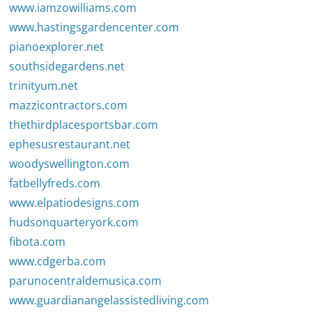
www.iamzowilliams.com
www.hastingsgardencenter.com
pianoexplorer.net
southsidegardens.net
trinityum.net
mazzicontractors.com
thethirdplacesportsbar.com
ephesusrestaurant.net
woodyswellington.com
fatbellyfreds.com
www.elpatiodesigns.com
hudsonquarteryork.com
fibota.com
www.cdgerba.com
parunocentraldemusica.com
www.guardianangelassistedliving.com