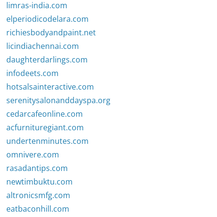
limras-india.com
elperiodicodelara.com
richiesbodyandpaint.net
licindiachennai.com
daughterdarlings.com
infodeets.com
hotsalsainteractive.com
serenitysalonanddayspa.org
cedarcafeonline.com
acfurnituregiant.com
undertenminutes.com
omnivere.com
rasadantips.com
newtimbuktu.com
altronicsmfg.com
eatbaconhill.com