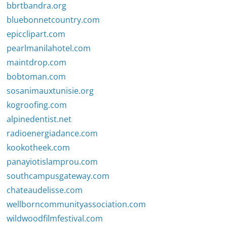
bbrtbandra.org
bluebonnetcountry.com
epicclipart.com
pearlmanilahotel.com
maintdrop.com
bobtoman.com
sosanimauxtunisie.org
kogroofing.com
alpinedentist.net
radioenergiadance.com
kookotheek.com
panayiotislamprou.com
southcampusgateway.com
chateaudelisse.com
wellborncommunityassociation.com
wildwoodfilmfestival.com