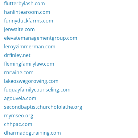
flutterbylash.com
hanlintearoom.com
funnyduckfarms.com
jenwaite.com
elevatemanagementgroup.com
leroyzimmerman.com
drfinley.net
flemingfamilylaw.com
rnrwine.com
lakeoswegorowing.com
fuquayfamilycounseling.com
agouveia.com
secondbaptistchurchofolathe.org
mymseo.org
chhpac.com
dharmadogtraining.com