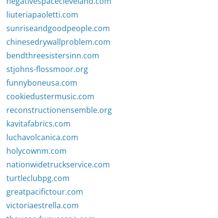
negativespacecleveland.com
liuteriapaoletti.com
sunriseandgoodpeople.com
chinesedrywallproblem.com
bendthreesistersinn.com
stjohns-flossmoor.org
funnyboneusa.com
cookiedustermusic.com
reconstructionensemble.org
kavitafabrics.com
luchavolcanica.com
holycownm.com
nationwidetruckservice.com
turtleclubpg.com
greatpacifictour.com
victoriaestrella.com