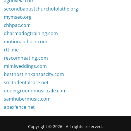
agouveia.com
secondbaptistchurchofolathe.org
mymseo.org
chhpac.com
dharmadogtraining.com
motionaudiotx.com
rttl.me
rescomheating.com
mimiweddings.com
besthostinnkansascity.com
smithdentalcare.net
undergroundmusiccafe.com
samhubermusic.com
apexfence.net
Copyright © 2026
. All rights reserved.