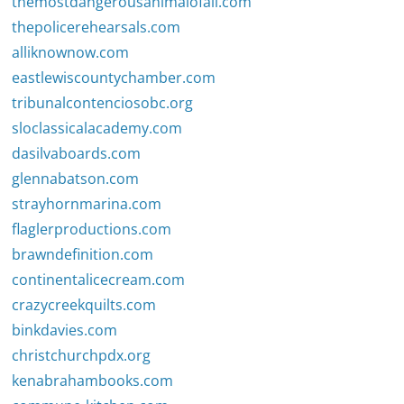
themostdangerousanimalofall.com
thepolicerehearsals.com
alliknownow.com
eastlewiscountychamber.com
tribunalcontenciosobc.org
sloclassicalacademy.com
dasilvaboards.com
glennabatson.com
strayhornmarina.com
flaglerproductions.com
brawndefinition.com
continentalicecream.com
crazycreekquilts.com
binkdavies.com
christchurchpdx.org
kenabrahambooks.com