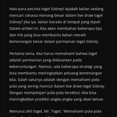
Halo para pecinta togel Sidney! Apakah kalian sedang
mencari rahasia menang besar dalam live draw togel
Sidney? Jika iya, kalian berada di tempat yang tepat!
Dalam artikel ini, kita akan membahas beberapa tips
dan trik yang bisa membantu kalian meraih
kemenangan besar dalam permainan togel Sidney.
Pertama-tama, kita harus memahami bahwa togel
adalah permainan yang didasarkan pada
keberuntungan. Namun, ada beberapa strategi yang
bisa membantu meningkatkan peluang kemenangan
kita. Salah satunya adalah dengan memahami pola-
pola yang sering muncul dalam live draw togel Sidney.
Dengan mempelajari pola-pola tersebut, kita bisa
meningkatkan prediksi angka-angka yang akan keluar.
Menurut ahli togel, Mr. Togel, “Memahami pola-pola