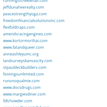
runningoftheelkhalf.com
jeffdunaheerealty.com
peacestrengthyoga.com
freedomfinancialsolutionsinc.com
flexfoldtraps.com
amendsracingengines.com
www.kortormorthai.com
www.fatandqueer.com
anneashleyumc.org
landsurveyskansascity.com
stpauldeckbuilders.com
footingsunlimited.com
runsnoqualmie.com
www.docsdrugs.com
www.margiesdiner.com
fdlchowder.com