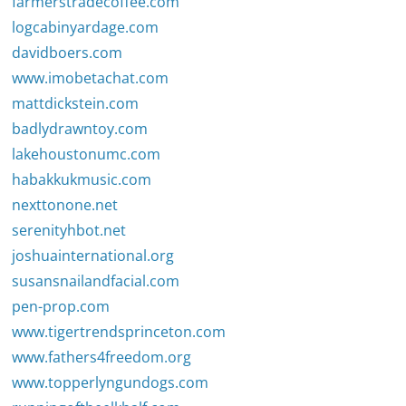
farmerstradecoffee.com
logcabinyardage.com
davidboers.com
www.imobetachat.com
mattdickstein.com
badlydrawntoy.com
lakehoustonumc.com
habakkukmusic.com
nexttonone.net
serenityhbot.net
joshuainternational.org
susansnailandfacial.com
pen-prop.com
www.tigertrendsprinceton.com
www.fathers4freedom.org
www.topperlyngundogs.com