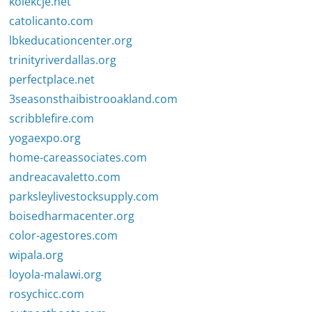
kolekcje.net
catolicanto.com
lbkeducationcenter.org
trinityriverdallas.org
perfectplace.net
3seasonsthaibistrooakland.com
scribblefire.com
yogaexpo.org
home-careassociates.com
andreacavaletto.com
parksleylivestocksupply.com
boisedharmacenter.org
color-agestores.com
wipala.org
loyola-malawi.org
rosychicc.com