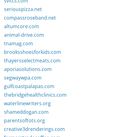
svitcs.com
seriouspizza.net
compassroseband.net
altumcore.com
animal-drive.com
tnamag.com
brooksshoesforkids.com
thayersselectmeats.com
aporiasolutions.com
segwaywpa.com
gulfcoastpalapas.com
thebridgehealthclinics.com
waterlinewriters.org
shameddogan.com
parentsoftots.org
creative3drenderings.com