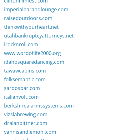
cliftonfilmfest.com
imperialbarandlounge.com
raisedoutdoors.com
thinkwithyourheart.net
utahbankruptcyattorneys.net
irocknroll.com
www.wordoflife2000.org
idahosquaredancing.com
tawawcabins.com
folksemantic.com
sardosbar.com
italianvolt.com
berkshirealarmssystems.com
vizslabrewing.com
dralanbittner.com
yannisandlemoni.com