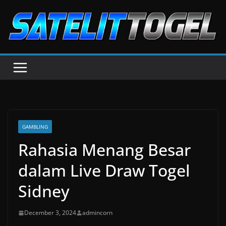
Skip
to
content
GAMBLING
Rahasia Menang Besar
dalam Live Draw Togel
Sidney
December 3, 2024
admincorn