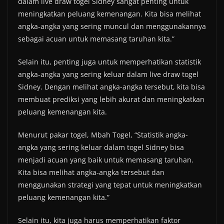
dalam live draw togel Sidney sangat penting untuk
meningkatkan peluang kemenangan. Kita bisa melihat
angka-angka yang sering muncul dan menggunakannya
sebagai acuan untuk memasang taruhan kita.”
Selain itu, penting juga untuk memperhatikan statistik
angka-angka yang sering keluar dalam live draw togel
Sidney. Dengan melihat angka-angka tersebut, kita bisa
membuat prediksi yang lebih akurat dan meningkatkan
peluang kemenangan kita.
Menurut pakar togel, Mbah Togel, “Statistik angka-
angka yang sering keluar dalam togel Sidney bisa
menjadi acuan yang baik untuk memasang taruhan.
Kita bisa melihat angka-angka tersebut dan
menggunakan strategi yang tepat untuk meningkatkan
peluang kemenangan kita.”
Selain itu, kita juga harus memperhatikan faktor