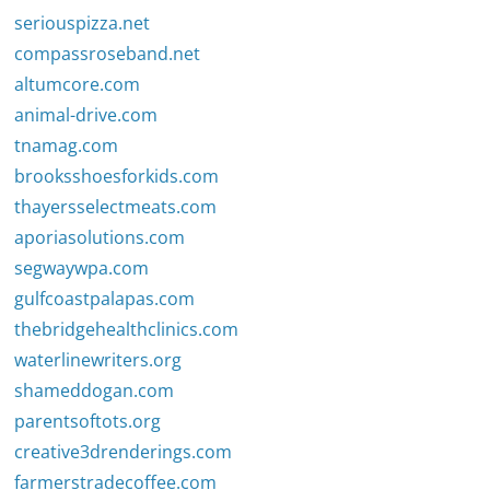
seriouspizza.net
compassroseband.net
altumcore.com
animal-drive.com
tnamag.com
brooksshoesforkids.com
thayersselectmeats.com
aporiasolutions.com
segwaywpa.com
gulfcoastpalapas.com
thebridgehealthclinics.com
waterlinewriters.org
shameddogan.com
parentsoftots.org
creative3drenderings.com
farmerstradecoffee.com