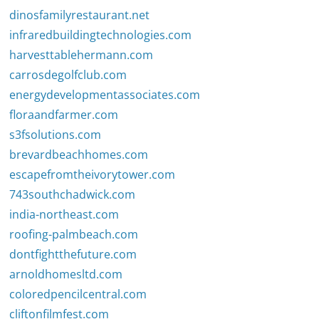
dinosfamilyrestaurant.net
infraredbuildingtechnologies.com
harvesttablehermann.com
carrosdegolfclub.com
energydevelopmentassociates.com
floraandfarmer.com
s3fsolutions.com
brevardbeachhomes.com
escapefromtheivorytower.com
743southchadwick.com
india-northeast.com
roofing-palmbeach.com
dontfightthefuture.com
arnoldhomesltd.com
coloredpencilcentral.com
cliftonfilmfest.com