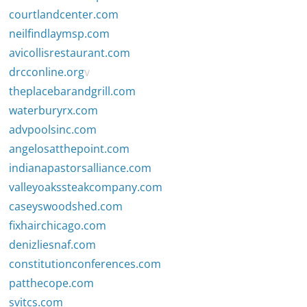
courtlandcenter.com
neilfindlaymsp.com
avicollisrestaurant.com
drcconline.org
v
theplacebarandgrill.com
waterburyrx.com
advpoolsinc.com
angelosatthepoint.com
indianapastorsalliance.com
valleyoakssteakcompany.com
caseyswoodshed.com
fixhairchicago.com
denizliesnaf.com
constitutionconferences.com
patthecope.com
svitcs.com