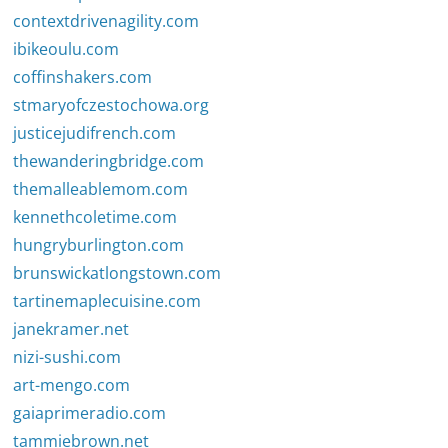
contextdrivenagility.com
ibikeoulu.com
coffinshakers.com
stmaryofczestochowa.org
justicejudifrench.com
thewanderingbridge.com
themalleablemom.com
kennethcoletime.com
hungryburlington.com
brunswickatlongstown.com
tartinemaplecuisine.com
janekramer.net
nizi-sushi.com
art-mengo.com
gaiaprimeradio.com
tammiebrown.net