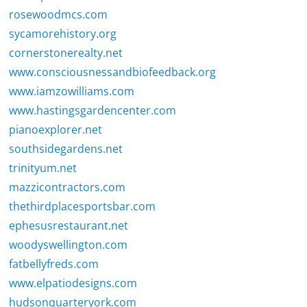
rosewoodmcs.com
sycamorehistory.org
cornerstonerealty.net
www.consciousnessandbiofeedback.org
www.iamzowilliams.com
www.hastingsgardencenter.com
pianoexplorer.net
southsidegardens.net
trinityum.net
mazzicontractors.com
thethirdplacesportsbar.com
ephesusrestaurant.net
woodyswellington.com
fatbellyfreds.com
www.elpatiodesigns.com
hudsonquarteryork.com