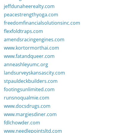
jeffdunaheerealty.com
peacestrengthyoga.com
freedomfinancialsolutionsinc.com
flexfoldtraps.com
amendsracingengines.com
www.kortormorthai.com
www.fatandqueer.com
anneashleyumc.org
landsurveyskansascity.com
stpauldeckbuilders.com
footingsunlimited.com
runsnoqualmie.com
www.docsdrugs.com
www.margiesdiner.com
fdlchowder.com
www.needlepointsltd.com