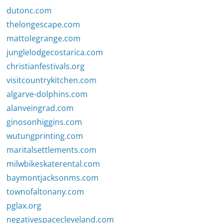
dutonc.com
thelongescape.com
mattolegrange.com
junglelodgecostarica.com
christianfestivals.org
visitcountrykitchen.com
algarve-dolphins.com
alanveingrad.com
ginosonhiggins.com
wutungprinting.com
maritalsettlements.com
milwbikeskaterental.com
baymontjacksonms.com
townofaltonany.com
pglax.org
negativespacecleveland.com