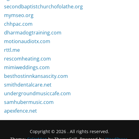
secondbaptistchurchofolathe.org
mymseo.org
chhpac.com
dharmadogtraining.com
motionaudiotx.com
rttl.me
rescomheating.com
mimiweddings.com
besthostinnkansascity.com
smithdentalcare.net
undergroundmusiccafe.com
samhubermusic.com
apexfence.net
Copyright © 2026
. All rights reserved.