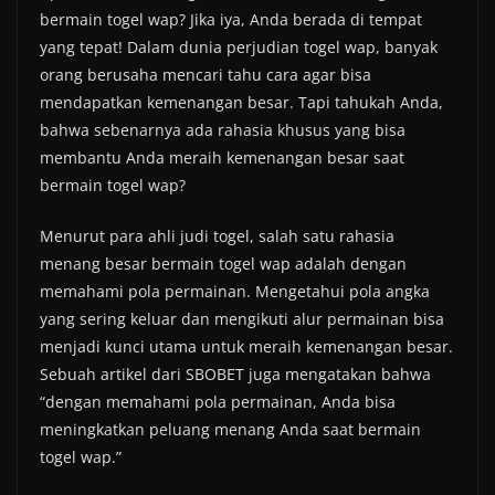
bermain togel wap? Jika iya, Anda berada di tempat
yang tepat! Dalam dunia perjudian togel wap, banyak
orang berusaha mencari tahu cara agar bisa
mendapatkan kemenangan besar. Tapi tahukah Anda,
bahwa sebenarnya ada rahasia khusus yang bisa
membantu Anda meraih kemenangan besar saat
bermain togel wap?
Menurut para ahli judi togel, salah satu rahasia
menang besar bermain togel wap adalah dengan
memahami pola permainan. Mengetahui pola angka
yang sering keluar dan mengikuti alur permainan bisa
menjadi kunci utama untuk meraih kemenangan besar.
Sebuah artikel dari SBOBET juga mengatakan bahwa
“dengan memahami pola permainan, Anda bisa
meningkatkan peluang menang Anda saat bermain
togel wap.”