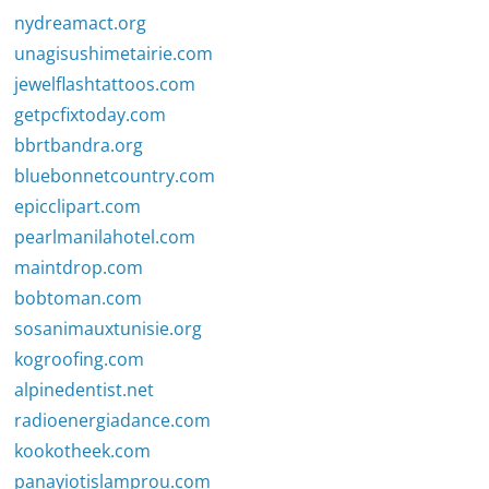
nydreamact.org
unagisushimetairie.com
jewelflashtattoos.com
getpcfixtoday.com
bbrtbandra.org
bluebonnetcountry.com
epicclipart.com
pearlmanilahotel.com
maintdrop.com
bobtoman.com
sosanimauxtunisie.org
kogroofing.com
alpinedentist.net
radioenergiadance.com
kookotheek.com
panayiotislamprou.com