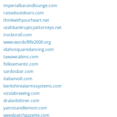
imperialbarandlounge.com
raisedoutdoors.com
thinkwithyourheart.net
utahbankruptcyattorneys.net
irocknroll.com
www.wordoflife2000.org
idahosquaredancing.com
tawawcabins.com
folksemantic.com
sardosbar.com
italianvolt.com
berkshirealarmssystems.com
vizslabrewing.com
dralanbittner.com
yannisandlemoni.com
weedpatchgazette.com