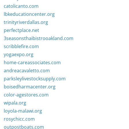
catolicanto.com
lbkeducationcenter.org
trinityriverdallas.org
perfectplace.net
3seasonsthaibistrooakland.com
scribblefire.com
yogaexpo.org
home-careassociates.com
andreacavaletto.com
parksleylivestocksupply.com
boisedharmacenter.org
color-agestores.com
wipala.org
loyola-malawi.org
rosychicc.com
outpostboats.com