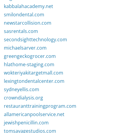
kabbalahacademy.net
smilondental.com
newstarcollision.com
sasrentals.com
secondsighttechnology.com
michaelsarver.com
greengeckogrocer.com
hlathome-staging.com
wokteriyakitargetmall.com
lexingtondentalcenter.com
sydneyellis.com
crowndialysis.org
restauranttrainingprogram.com
allamericanpoolservice.net
jewishpenicillin.com
tomsavagestudios.com