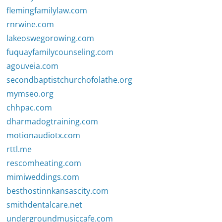
flemingfamilylaw.com
rnrwine.com
lakeoswegorowing.com
fuquayfamilycounseling.com
agouveia.com
secondbaptistchurchofolathe.org
mymseo.org
chhpac.com
dharmadogtraining.com
motionaudiotx.com
rttl.me
rescomheating.com
mimiweddings.com
besthostinnkansascity.com
smithdentalcare.net
undergroundmusiccafe.com