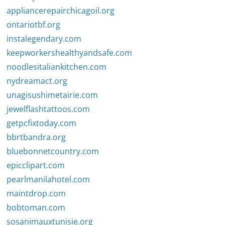
appliancerepairchicagoil.org
ontariotbf.org
instalegendary.com
keepworkershealthyandsafe.com
noodlesitaliankitchen.com
nydreamact.org
unagisushimetairie.com
jewelflashtattoos.com
getpcfixtoday.com
bbrtbandra.org
bluebonnetcountry.com
epicclipart.com
pearlmanilahotel.com
maintdrop.com
bobtoman.com
sosanimauxtunisie.org