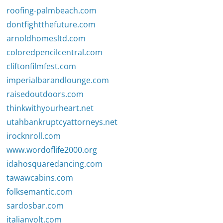
roofing-palmbeach.com
dontfightthefuture.com
arnoldhomesltd.com
coloredpencilcentral.com
cliftonfilmfest.com
imperialbarandlounge.com
raisedoutdoors.com
thinkwithyourheart.net
utahbankruptcyattorneys.net
irocknroll.com
www.wordoflife2000.org
idahosquaredancing.com
tawawcabins.com
folksemantic.com
sardosbar.com
italianvolt.com