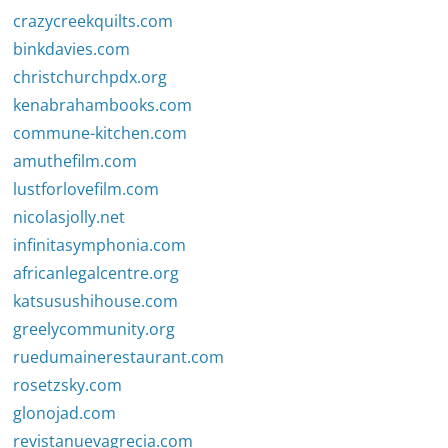
crazycreekquilts.com
binkdavies.com
christchurchpdx.org
kenabrahambooks.com
commune-kitchen.com
amuthefilm.com
lustforlovefilm.com
nicolasjolly.net
infinitasymphonia.com
africanlegalcentre.org
katsusushihouse.com
greelycommunity.org
ruedumainerestaurant.com
rosetzsky.com
glonojad.com
revistanuevagrecia.com