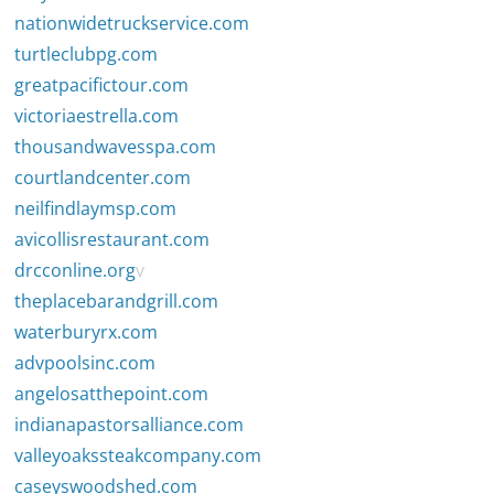
nationwidetruckservice.com
turtleclubpg.com
greatpacifictour.com
victoriaestrella.com
thousandwavesspa.com
courtlandcenter.com
neilfindlaymsp.com
avicollisrestaurant.com
drcconline.org
v
theplacebarandgrill.com
waterburyrx.com
advpoolsinc.com
angelosatthepoint.com
indianapastorsalliance.com
valleyoakssteakcompany.com
caseyswoodshed.com