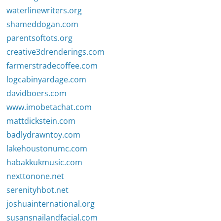
waterlinewriters.org
shameddogan.com
parentsoftots.org
creative3drenderings.com
farmerstradecoffee.com
logcabinyardage.com
davidboers.com
www.imobetachat.com
mattdickstein.com
badlydrawntoy.com
lakehoustonumc.com
habakkukmusic.com
nexttonone.net
serenityhbot.net
joshuainternational.org
susansnailandfacial.com