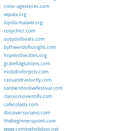
color-agestores.com
wipala.org
loyola-malawi.org
rosychicc.com
outpostboats.com
bytheendoftonight.com
hopeinthecities.org
gratefulgluttons.com
mobdroforpctv.com
cassandrasturdy.com
sanbenitoolivefestival.com
classicmoviestills.com
cafecolada.com
discoversoriano.com
thebeginnerspoint.com
www.comingholidays.net