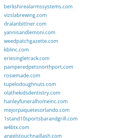
berkshirealarmssystems.com
vizslabrewing.com
dralanbittner.com
yannisandlemoni.com
weedpatchgazette.com
kblinc.com
eriesingletrack.com
pamperedpetsnorthport.com
rosiemade.com
tupelodoughnuts.com
olathekidsdentistry.com
hanleyfuneralhomeinc.com
mejorpaquetesorlando.com
1stand10sportsbarandgrill.com
w4btx.com
angelstouchnaillash.com