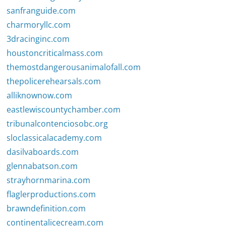
sanfranguide.com
charmoryllc.com
3dracinginc.com
houstoncriticalmass.com
themostdangerousanimalofall.com
thepolicerehearsals.com
alliknownow.com
eastlewiscountychamber.com
tribunalcontenciosobc.org
sloclassicalacademy.com
dasilvaboards.com
glennabatson.com
strayhornmarina.com
flaglerproductions.com
brawndefinition.com
continentalicecream.com