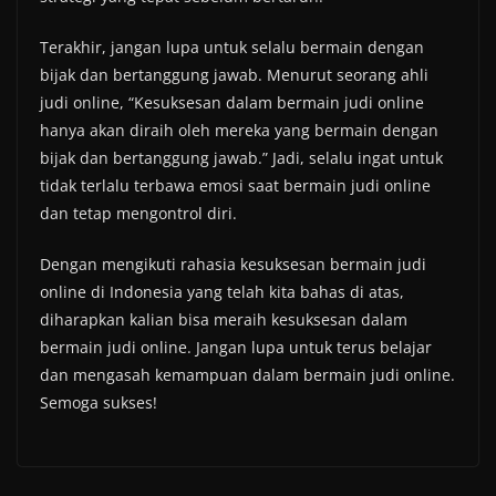
Terakhir, jangan lupa untuk selalu bermain dengan
bijak dan bertanggung jawab. Menurut seorang ahli
judi online, “Kesuksesan dalam bermain judi online
hanya akan diraih oleh mereka yang bermain dengan
bijak dan bertanggung jawab.” Jadi, selalu ingat untuk
tidak terlalu terbawa emosi saat bermain judi online
dan tetap mengontrol diri.
Dengan mengikuti rahasia kesuksesan bermain judi
online di Indonesia yang telah kita bahas di atas,
diharapkan kalian bisa meraih kesuksesan dalam
bermain judi online. Jangan lupa untuk terus belajar
dan mengasah kemampuan dalam bermain judi online.
Semoga sukses!