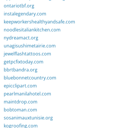
ontariotbf.org
instalegendary.com
keepworkershealthyandsafe.com
noodlesitaliankitchen.com
nydreamact.org
unagisushimetairie.com
jewelflashtattoos.com
getpcfixtoday.com
bbrtbandra.org
bluebonnetcountry.com
epicclipart.com
pearlmanilahotel.com
maintdrop.com
bobtoman.com
sosanimauxtunisie.org
kogroofing.com