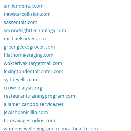
smilondental.com
newstarcollision.com
sasrentals.com
secondsighttechnology.com
michaelsarver.com
greengeckogrocer.com
hlathome-staging.com
wokteriyakitargetmall.com
lexingtondentalcenter.com
sydneyellis.com
crowndialysis.org
restauranttrainingprogram.com
allamericanpoolservice.net
jewishpenicillin.com
tomsavagestudios.com
womens-wellbeing-and-mental-health.com