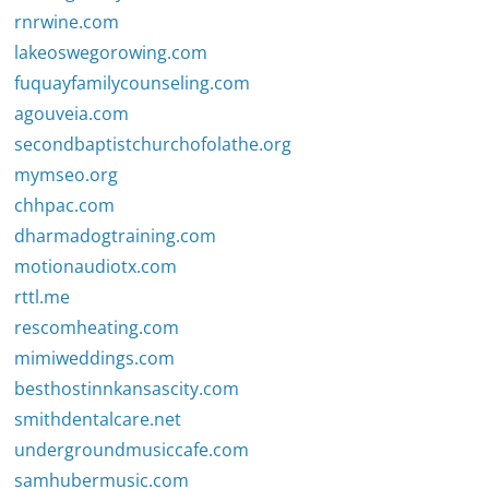
rnrwine.com
lakeoswegorowing.com
fuquayfamilycounseling.com
agouveia.com
secondbaptistchurchofolathe.org
mymseo.org
chhpac.com
dharmadogtraining.com
motionaudiotx.com
rttl.me
rescomheating.com
mimiweddings.com
besthostinnkansascity.com
smithdentalcare.net
undergroundmusiccafe.com
samhubermusic.com