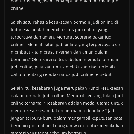
dan terus mengasah kemampuan dalam bermain judi
online.
Salah satu rahasia kesuksesan bermain judi online di
Indonesia adalah memilih situs judi online yang
terpercaya dan aman. Menurut seorang pakar judi
online, “Memilih situs judi online yang terpercaya akan
membuat kita merasa nyaman dan aman dalam
bermain.” Oleh karena itu, sebelum memulai bermain
judi online, pastikan untuk melakukan riset terlebih
dahulu tentang reputasi situs judi online tersebut.
Selain itu, kesabaran juga merupakan kunci kesuksesan
dalam bermain judi online. Menurut seorang tokoh judi
online ternama, “Kesabaran adalah modal utama untuk
meraih kesuksesan dalam bermain judi online.” Jadi,
jangan terburu-buru dalam mengambil keputusan saat
bermain judi online. Luangkan waktu untuk memikirkan
strategi yang tepat sebelum bertaruh.