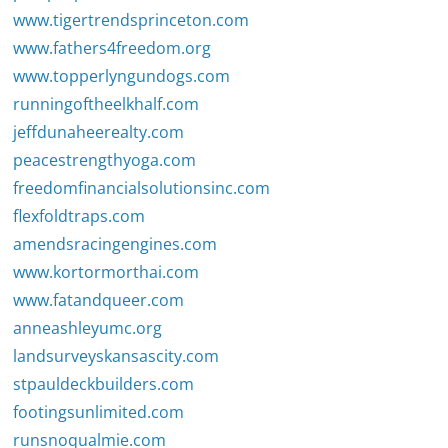
www.tigertrendsprinceton.com
www.fathers4freedom.org
www.topperlyngundogs.com
runningoftheelkhalf.com
jeffdunaheerealty.com
peacestrengthyoga.com
freedomfinancialsolutionsinc.com
flexfoldtraps.com
amendsracingengines.com
www.kortormorthai.com
www.fatandqueer.com
anneashleyumc.org
landsurveyskansascity.com
stpauldeckbuilders.com
footingsunlimited.com
runsnoqualmie.com