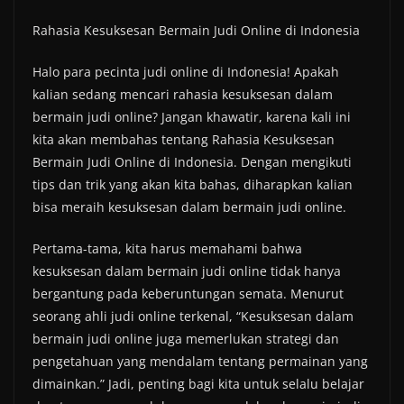
Rahasia Kesuksesan Bermain Judi Online di Indonesia
Halo para pecinta judi online di Indonesia! Apakah
kalian sedang mencari rahasia kesuksesan dalam
bermain judi online? Jangan khawatir, karena kali ini
kita akan membahas tentang Rahasia Kesuksesan
Bermain Judi Online di Indonesia. Dengan mengikuti
tips dan trik yang akan kita bahas, diharapkan kalian
bisa meraih kesuksesan dalam bermain judi online.
Pertama-tama, kita harus memahami bahwa
kesuksesan dalam bermain judi online tidak hanya
bergantung pada keberuntungan semata. Menurut
seorang ahli judi online terkenal, “Kesuksesan dalam
bermain judi online juga memerlukan strategi dan
pengetahuan yang mendalam tentang permainan yang
dimainkan.” Jadi, penting bagi kita untuk selalu belajar