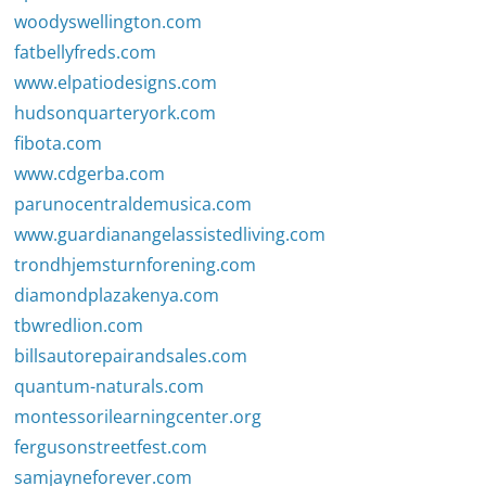
woodyswellington.com
fatbellyfreds.com
www.elpatiodesigns.com
hudsonquarteryork.com
fibota.com
www.cdgerba.com
parunocentraldemusica.com
www.guardianangelassistedliving.com
trondhjemsturnforening.com
diamondplazakenya.com
tbwredlion.com
billsautorepairandsales.com
quantum-naturals.com
montessorilearningcenter.org
fergusonstreetfest.com
samjayneforever.com