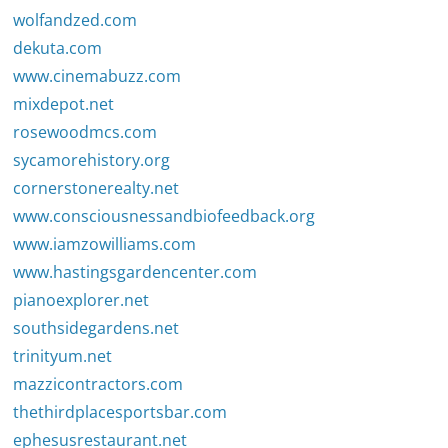
wolfandzed.com
dekuta.com
www.cinemabuzz.com
mixdepot.net
rosewoodmcs.com
sycamorehistory.org
cornerstonerealty.net
www.consciousnessandbiofeedback.org
www.iamzowilliams.com
www.hastingsgardencenter.com
pianoexplorer.net
southsidegardens.net
trinityum.net
mazzicontractors.com
thethirdplacesportsbar.com
ephesusrestaurant.net