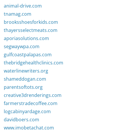
animal-drive.com
tnamag.com
brooksshoesforkids.com
thayersselectmeats.com
aporiasolutions.com
segwaywpa.com
gulfcoastpalapas.com
thebridgehealthclinics.com
waterlinewriters.org
shameddogan.com
parentsoftots.org
creative3drenderings.com
farmerstradecoffee.com
logcabinyardage.com
davidboers.com
www.imobetachat.com