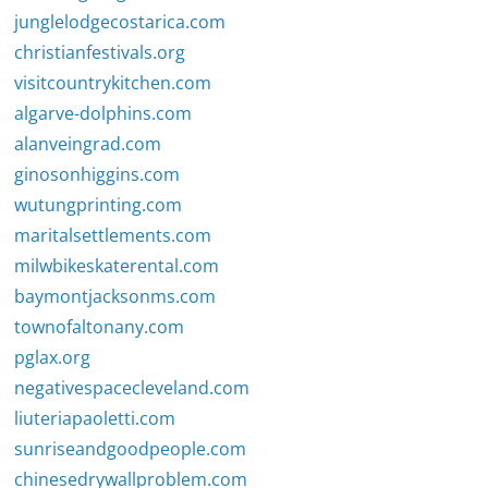
junglelodgecostarica.com
christianfestivals.org
visitcountrykitchen.com
algarve-dolphins.com
alanveingrad.com
ginosonhiggins.com
wutungprinting.com
maritalsettlements.com
milwbikeskaterental.com
baymontjacksonms.com
townofaltonany.com
pglax.org
negativespacecleveland.com
liuteriapaoletti.com
sunriseandgoodpeople.com
chinesedrywallproblem.com