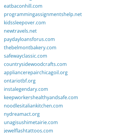
eatbaconhill.com
programmingassignmentshelp.net
kidssleepover.com
newtravels.net
paydayloansforus.com
thebelmontbakery.com
safewayclassic.com
countrysidewoodcrafts.com
appliancerepairchicagoil.org
ontariotbf.org
instalegendary.com
keepworkershealthyandsafe.com
noodlesitaliankitchen.com
nydreamact.org
unagisushimetairie.com
jewelflashtattoos.com