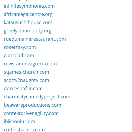
infinitasymphonia.com
africanlegalcentre.org
katsusushihouse.com
greelycommunity.org
ruedumainerestaurant.com
rosetzsky.com
glonojad.com
revistanuevagrecia.com
stjames-church.com
scotty2naughty.com
doreeshafrir.com
charmcitycomedyproject.com
beawareproductions.com
contextdrivenagility.com
ibikeoulu.com
coffinshakers.com