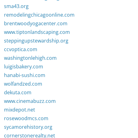
sma43.org
remodelingchicagoonline.com
brentwoodyogacenter.com
www.tiptonlandscaping.com
steppingupstewardship.org
ccvoptica.com
washingtonlehigh.com
luigisbakery.com
hanabi-sushi.com
wolfandzed.com
dekuta.com
www.cinemabuzz.com
mixdepot.net
rosewoodmcs.com
sycamorehistory.org
cornerstonerealty.net