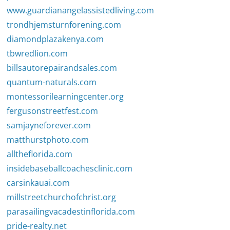
www.guardianangelassistedliving.com
trondhjemsturnforening.com
diamondplazakenya.com
tbwredlion.com
billsautorepairandsales.com
quantum-naturals.com
montessorilearningcenter.org
fergusonstreetfest.com
samjayneforever.com
matthurstphoto.com
alltheflorida.com
insidebaseballcoachesclinic.com
carsinkauai.com
millstreetchurchofchrist.org
parasailingvacadestinflorida.com
pride-realty.net