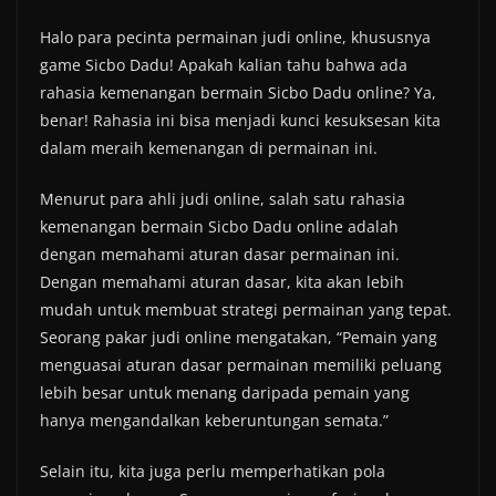
Halo para pecinta permainan judi online, khususnya
game Sicbo Dadu! Apakah kalian tahu bahwa ada
rahasia kemenangan bermain Sicbo Dadu online? Ya,
benar! Rahasia ini bisa menjadi kunci kesuksesan kita
dalam meraih kemenangan di permainan ini.
Menurut para ahli judi online, salah satu rahasia
kemenangan bermain Sicbo Dadu online adalah
dengan memahami aturan dasar permainan ini.
Dengan memahami aturan dasar, kita akan lebih
mudah untuk membuat strategi permainan yang tepat.
Seorang pakar judi online mengatakan, “Pemain yang
menguasai aturan dasar permainan memiliki peluang
lebih besar untuk menang daripada pemain yang
hanya mengandalkan keberuntungan semata.”
Selain itu, kita juga perlu memperhatikan pola