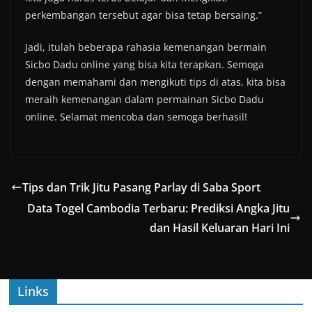
perkembangan tersebut agar bisa tetap bersaing.”
Jadi, itulah beberapa rahasia kemenangan bermain
Sicbo Dadu online yang bisa kita terapkan. Semoga
dengan memahami dan mengikuti tips di atas, kita bisa
meraih kemenangan dalam permainan Sicbo Dadu
online. Selamat mencoba dan semoga berhasil!
Tips dan Trik Jitu Pasang Parlay di Saba Sport
Data Togel Cambodia Terbaru: Prediksi Angka Jitu
dan Hasil Keluaran Hari Ini
Links