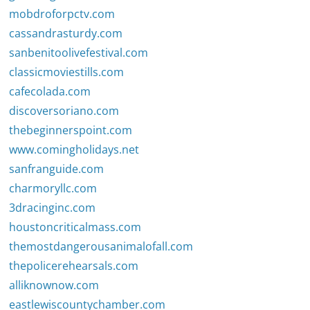
mobdroforpctv.com
cassandrasturdy.com
sanbenitoolivefestival.com
classicmoviestills.com
cafecolada.com
discoversoriano.com
thebeginnerspoint.com
www.comingholidays.net
sanfranguide.com
charmoryllc.com
3dracinginc.com
houstoncriticalmass.com
themostdangerousanimalofall.com
thepolicerehearsals.com
alliknownow.com
eastlewiscountychamber.com