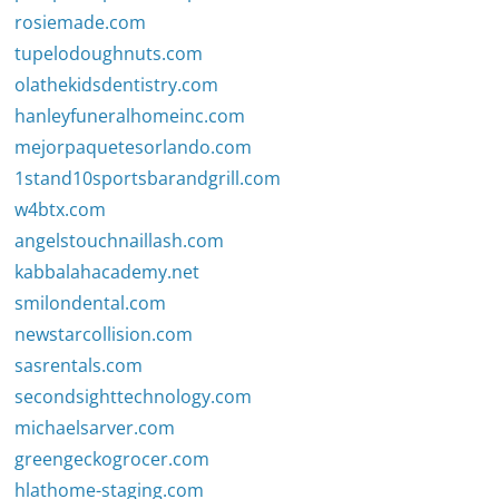
rosiemade.com
tupelodoughnuts.com
olathekidsdentistry.com
hanleyfuneralhomeinc.com
mejorpaquetesorlando.com
1stand10sportsbarandgrill.com
w4btx.com
angelstouchnaillash.com
kabbalahacademy.net
smilondental.com
newstarcollision.com
sasrentals.com
secondsighttechnology.com
michaelsarver.com
greengeckogrocer.com
hlathome-staging.com