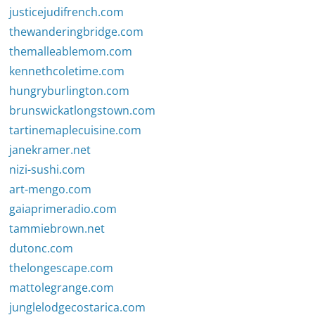
justicejudifrench.com
thewanderingbridge.com
themalleablemom.com
kennethcoletime.com
hungryburlington.com
brunswickatlongstown.com
tartinemaplecuisine.com
janekramer.net
nizi-sushi.com
art-mengo.com
gaiaprimeradio.com
tammiebrown.net
dutonc.com
thelongescape.com
mattolegrange.com
junglelodgecostarica.com