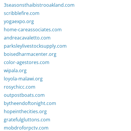
3seasonsthaibistrooakland.com
scribblefire.com
yogaexpo.org
home-careassociates.com
andreacavaletto.com
parksleylivestocksupply.com
boisedharmacenter.org
color-agestores.com
wipala.org
loyola-malawi.org
rosychicc.com
outpostboats.com
bytheendoftonight.com
hopeinthecities.org
gratefulgluttons.com
mobdroforpctv.com