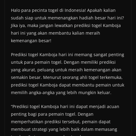
Halo para pecinta togel di Indonesia! Apakah kalian
sudah siap untuk memenangkan hadiah besar hari ini?
Jika iya, maka jangan lewatkan prediksi togel Kamboja
hari ini yang akan membantu kalian meraih
kemenangan besar!
Prediksi togel Kamboja hari ini memang sangat penting
untuk para pemain togel. Dengan memiliki prediksi
yang akurat, peluang untuk meraih kemenangan akan
semakin besar. Menurut seorang ahli togel terkemuka,
prediksi togel Kamboja dapat membantu pemain untuk
memilih angka-angka yang lebih mungkin keluar.
“Prediksi togel Kamboja hari ini dapat menjadi acuan
penting bagi para pemain togel. Dengan
memperhatikan prediksi tersebut, pemain dapat
membuat strategi yang lebih baik dalam memasang