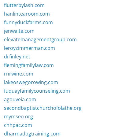
flutterbylash.com
hanlintearoom.com
funnyduckfarms.com
jenwaite.com
elevatemanagementgroup.com
leroyzimmerman.com
drfinley.net
flemingfamilylaw.com
rnrwine.com
lakeoswegorowing.com
fuquayfamilycounseling.com
agouveia.com
secondbaptistchurchofolathe.org
mymseo.org
chhpac.com
dharmadogtraining.com