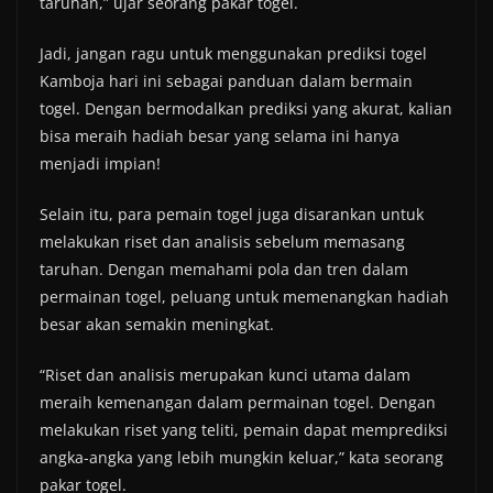
taruhan,” ujar seorang pakar togel.
Jadi, jangan ragu untuk menggunakan prediksi togel
Kamboja hari ini sebagai panduan dalam bermain
togel. Dengan bermodalkan prediksi yang akurat, kalian
bisa meraih hadiah besar yang selama ini hanya
menjadi impian!
Selain itu, para pemain togel juga disarankan untuk
melakukan riset dan analisis sebelum memasang
taruhan. Dengan memahami pola dan tren dalam
permainan togel, peluang untuk memenangkan hadiah
besar akan semakin meningkat.
“Riset dan analisis merupakan kunci utama dalam
meraih kemenangan dalam permainan togel. Dengan
melakukan riset yang teliti, pemain dapat memprediksi
angka-angka yang lebih mungkin keluar,” kata seorang
pakar togel.