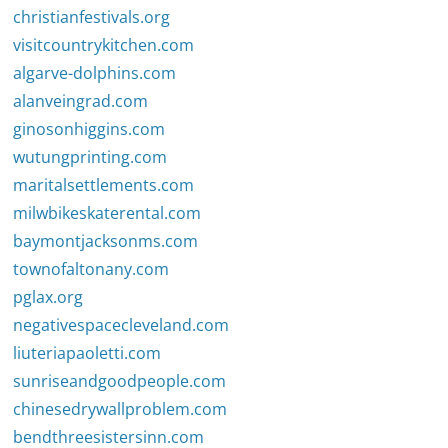
christianfestivals.org
visitcountrykitchen.com
algarve-dolphins.com
alanveingrad.com
ginosonhiggins.com
wutungprinting.com
maritalsettlements.com
milwbikeskaterental.com
baymontjacksonms.com
townofaltonany.com
pglax.org
negativespacecleveland.com
liuteriapaoletti.com
sunriseandgoodpeople.com
chinesedrywallproblem.com
bendthreesistersinn.com