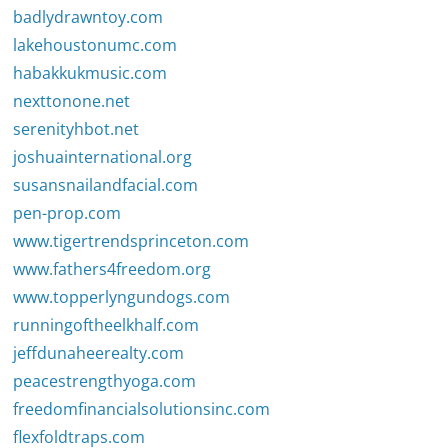
badlydrawntoy.com
lakehoustonumc.com
habakkukmusic.com
nexttonone.net
serenityhbot.net
joshuainternational.org
susansnailandfacial.com
pen-prop.com
www.tigertrendsprinceton.com
www.fathers4freedom.org
www.topperlyngundogs.com
runningoftheelkhalf.com
jeffdunaheerealty.com
peacestrengthyoga.com
freedomfinancialsolutionsinc.com
flexfoldtraps.com