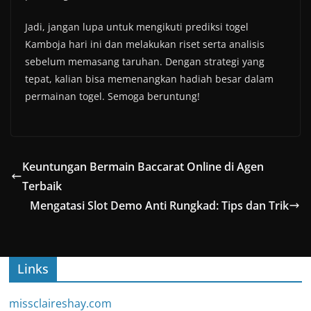
Jadi, jangan lupa untuk mengikuti prediksi togel
Kamboja hari ini dan melakukan riset serta analisis
sebelum memasang taruhan. Dengan strategi yang
tepat, kalian bisa memenangkan hadiah besar dalam
permainan togel. Semoga beruntung!
Keuntungan Bermain Baccarat Online di Agen
Terbaik
Mengatasi Slot Demo Anti Rungkad: Tips dan Trik
Links
missclaireshay.com