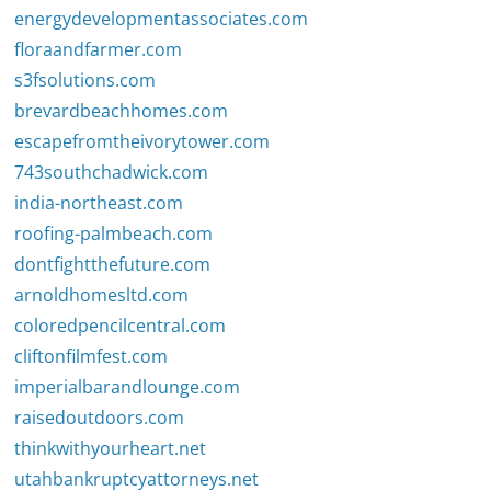
energydevelopmentassociates.com
floraandfarmer.com
s3fsolutions.com
brevardbeachhomes.com
escapefromtheivorytower.com
743southchadwick.com
india-northeast.com
roofing-palmbeach.com
dontfightthefuture.com
arnoldhomesltd.com
coloredpencilcentral.com
cliftonfilmfest.com
imperialbarandlounge.com
raisedoutdoors.com
thinkwithyourheart.net
utahbankruptcyattorneys.net