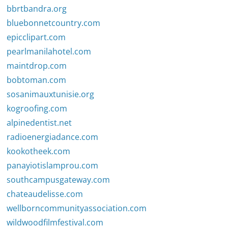
bbrtbandra.org
bluebonnetcountry.com
epicclipart.com
pearlmanilahotel.com
maintdrop.com
bobtoman.com
sosanimauxtunisie.org
kogroofing.com
alpinedentist.net
radioenergiadance.com
kookotheek.com
panayiotislamprou.com
southcampusgateway.com
chateaudelisse.com
wellborncommunityassociation.com
wildwoodfilmfestival.com