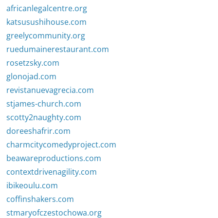
africanlegalcentre.org
katsusushihouse.com
greelycommunity.org
ruedumainerestaurant.com
rosetzsky.com
glonojad.com
revistanuevagrecia.com
stjames-church.com
scotty2naughty.com
doreeshafrir.com
charmcitycomedyproject.com
beawareproductions.com
contextdrivenagility.com
ibikeoulu.com
coffinshakers.com
stmaryofczestochowa.org