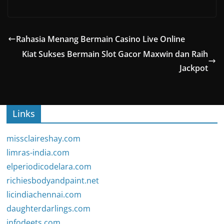
Rahasia Menang Bermain Casino Live Online
Kiat Sukses Bermain Slot Gacor Maxwin dan Raih
Jackpot
Links
missclaireshay.com
limras-india.com
elperiodicodelara.com
richiesbodyandpaint.net
licindiachennai.com
daughterdarlings.com
infodeets.com