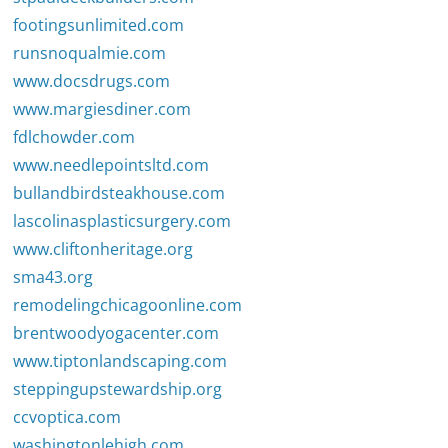
footingsunlimited.com
runsnoqualmie.com
www.docsdrugs.com
www.margiesdiner.com
fdlchowder.com
www.needlepointsltd.com
bullandbirdsteakhouse.com
lascolinasplasticsurgery.com
www.cliftonheritage.org
sma43.org
remodelingchicagoonline.com
brentwoodyogacenter.com
www.tiptonlandscaping.com
steppingupstewardship.org
ccvoptica.com
washingtonlehigh.com