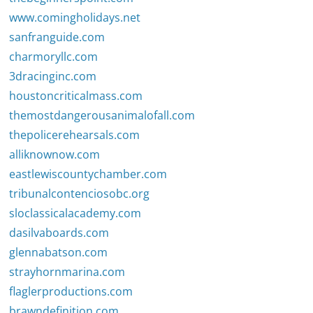
www.comingholidays.net
sanfranguide.com
charmoryllc.com
3dracinginc.com
houstoncriticalmass.com
themostdangerousanimalofall.com
thepolicerehearsals.com
alliknownow.com
eastlewiscountychamber.com
tribunalcontenciosobc.org
sloclassicalacademy.com
dasilvaboards.com
glennabatson.com
strayhornmarina.com
flaglerproductions.com
brawndefinition.com