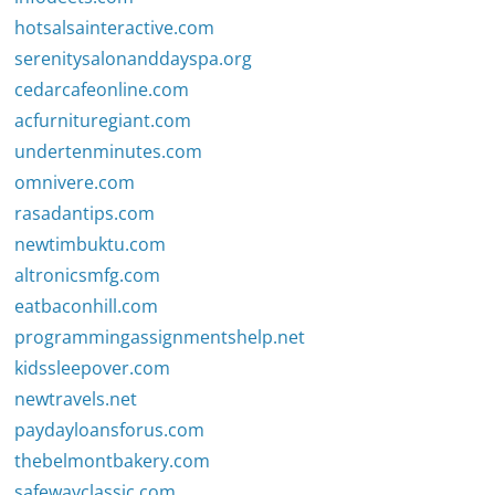
hotsalsainteractive.com
serenitysalonanddayspa.org
cedarcafeonline.com
acfurnituregiant.com
undertenminutes.com
omnivere.com
rasadantips.com
newtimbuktu.com
altronicsmfg.com
eatbaconhill.com
programmingassignmentshelp.net
kidssleepover.com
newtravels.net
paydayloansforus.com
thebelmontbakery.com
safewayclassic.com