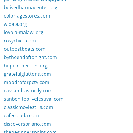
boisedharmacenter.org
color-agestores.com
wipala.org
loyola-malawi.org
rosychicc.com
outpostboats.com
bytheendoftonight.com
hopeinthecities.org
gratefulgluttons.com
mobdroforpctv.com
cassandrasturdy.com
sanbenitoolivefestival.com
classicmoviestills.com
cafecolada.com
discoversoriano.com
thebeginnerspoint.com