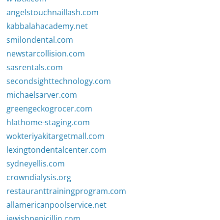
angelstouchnaillash.com
kabbalahacademy.net
smilondental.com
newstarcollision.com
sasrentals.com
secondsighttechnology.com
michaelsarver.com
greengeckogrocer.com
hlathome-staging.com
wokteriyakitargetmall.com
lexingtondentalcenter.com
sydneyellis.com
crowndialysis.org
restauranttrainingprogram.com
allamericanpoolservice.net
jewishpenicillin.com