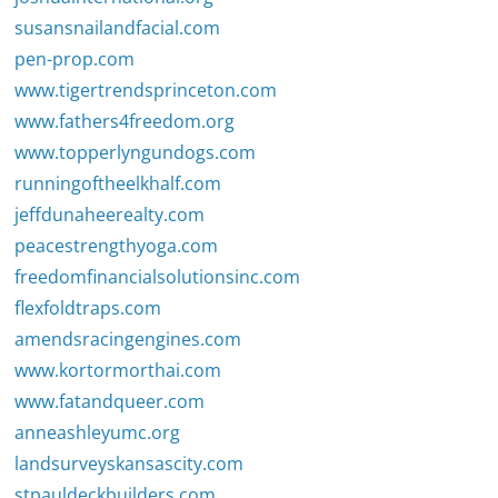
susansnailandfacial.com
pen-prop.com
www.tigertrendsprinceton.com
www.fathers4freedom.org
www.topperlyngundogs.com
runningoftheelkhalf.com
jeffdunaheerealty.com
peacestrengthyoga.com
freedomfinancialsolutionsinc.com
flexfoldtraps.com
amendsracingengines.com
www.kortormorthai.com
www.fatandqueer.com
anneashleyumc.org
landsurveyskansascity.com
stpauldeckbuilders.com