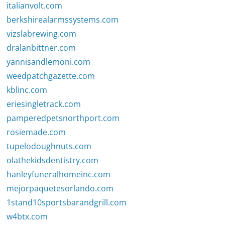
italianvolt.com
berkshirealarmssystems.com
vizslabrewing.com
dralanbittner.com
yannisandlemoni.com
weedpatchgazette.com
kblinc.com
eriesingletrack.com
pamperedpetsnorthport.com
rosiemade.com
tupelodoughnuts.com
olathekidsdentistry.com
hanleyfuneralhomeinc.com
mejorpaquetesorlando.com
1stand10sportsbarandgrill.com
w4btx.com