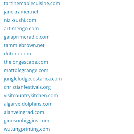
tartinemaplecuisine.com
janekramer.net
nizi-sushi.com
art-mengo.com
gaiaprimeradio.com
tammiebrown.net
dutonc.com
thelongescape.com
mattolegrange.com
junglelodgecostarica.com
christianfestivals.org
visitcountrykitchen.com
algarve-dolphins.com
alanveingrad.com
ginosonhiggins.com
wutungprinting.com