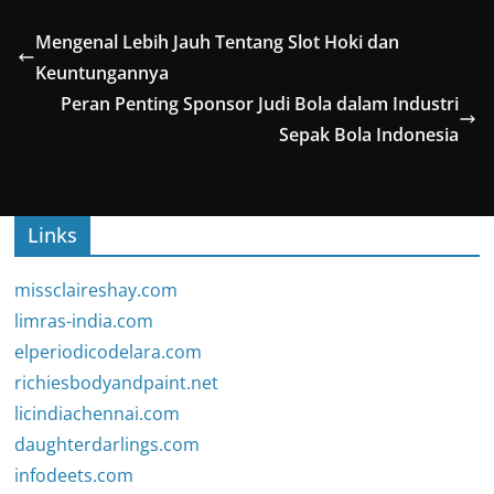
Mengenal Lebih Jauh Tentang Slot Hoki dan
Keuntungannya
Peran Penting Sponsor Judi Bola dalam Industri
Sepak Bola Indonesia
Links
missclaireshay.com
limras-india.com
elperiodicodelara.com
richiesbodyandpaint.net
licindiachennai.com
daughterdarlings.com
infodeets.com