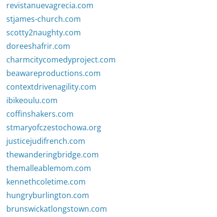
revistanuevagrecia.com
stjames-church.com
scotty2naughty.com
doreeshafrir.com
charmcitycomedyproject.com
beawareproductions.com
contextdrivenagility.com
ibikeoulu.com
coffinshakers.com
stmaryofczestochowa.org
justicejudifrench.com
thewanderingbridge.com
themalleablemom.com
kennethcoletime.com
hungryburlington.com
brunswickatlongstown.com