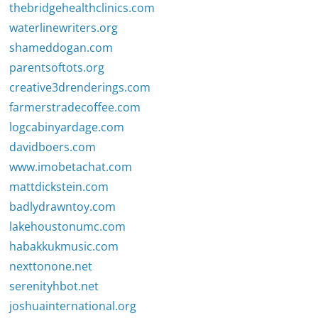
thebridgehealthclinics.com
waterlinewriters.org
shameddogan.com
parentsoftots.org
creative3drenderings.com
farmerstradecoffee.com
logcabinyardage.com
davidboers.com
www.imobetachat.com
mattdickstein.com
badlydrawntoy.com
lakehoustonumc.com
habakkukmusic.com
nexttonone.net
serenityhbot.net
joshuainternational.org