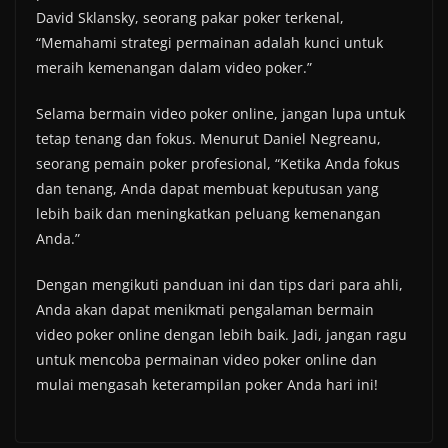
David Sklansky, seorang pakar poker terkenal,
“Memahami strategi permainan adalah kunci untuk
meraih kemenangan dalam video poker.”
Selama bermain video poker online, jangan lupa untuk
tetap tenang dan fokus. Menurut Daniel Negreanu,
seorang pemain poker profesional, “Ketika Anda fokus
dan tenang, Anda dapat membuat keputusan yang
lebih baik dan meningkatkan peluang kemenangan
Anda.”
Dengan mengikuti panduan ini dan tips dari para ahli,
Anda akan dapat menikmati pengalaman bermain
video poker online dengan lebih baik. Jadi, jangan ragu
untuk mencoba permainan video poker online dan
mulai mengasah keterampilan poker Anda hari ini!