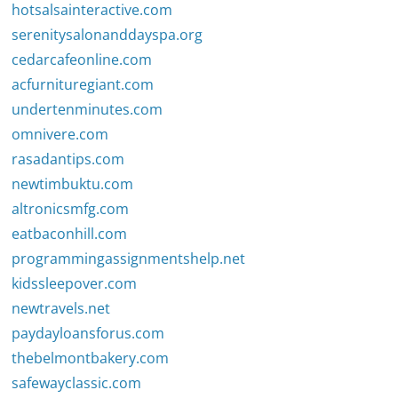
hotsalsainteractive.com
serenitysalonanddayspa.org
cedarcafeonline.com
acfurnituregiant.com
undertenminutes.com
omnivere.com
rasadantips.com
newtimbuktu.com
altronicsmfg.com
eatbaconhill.com
programmingassignmentshelp.net
kidssleepover.com
newtravels.net
paydayloansforus.com
thebelmontbakery.com
safewayclassic.com