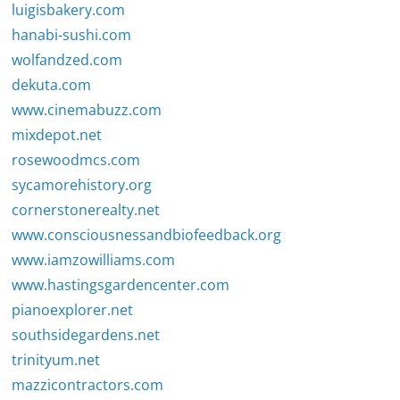
luigisbakery.com
hanabi-sushi.com
wolfandzed.com
dekuta.com
www.cinemabuzz.com
mixdepot.net
rosewoodmcs.com
sycamorehistory.org
cornerstonerealty.net
www.consciousnessandbiofeedback.org
www.iamzowilliams.com
www.hastingsgardencenter.com
pianoexplorer.net
southsidegardens.net
trinityum.net
mazzicontractors.com