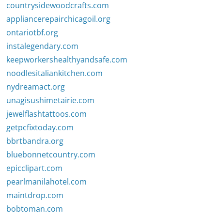
countrysidewoodcrafts.com
appliancerepairchicagoil.org
ontariotbf.org
instalegendary.com
keepworkershealthyandsafe.com
noodlesitaliankitchen.com
nydreamact.org
unagisushimetairie.com
jewelflashtattoos.com
getpcfixtoday.com
bbrtbandra.org
bluebonnetcountry.com
epicclipart.com
pearlmanilahotel.com
maintdrop.com
bobtoman.com