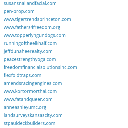
susansnailandfacial.com
pen-prop.com
www.tigertrendsprinceton.com
www.fathers4freedom.org
www.topperlyngundogs.com
runningoftheelkhalf.com
jeffdunaheerealty.com
peacestrengthyoga.com
freedomfinancialsolutionsinc.com
flexfoldtraps.com
amendsracingengines.com
www.kortormorthai.com
www.fatandqueer.com
anneashleyumc.org
landsurveyskansascity.com
stpauldeckbuilders.com