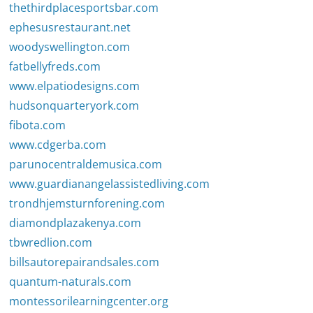
thethirdplacesportsbar.com
ephesusrestaurant.net
woodyswellington.com
fatbellyfreds.com
www.elpatiodesigns.com
hudsonquarteryork.com
fibota.com
www.cdgerba.com
parunocentraldemusica.com
www.guardianangelassistedliving.com
trondhjemsturnforening.com
diamondplazakenya.com
tbwredlion.com
billsautorepairandsales.com
quantum-naturals.com
montessorilearningcenter.org