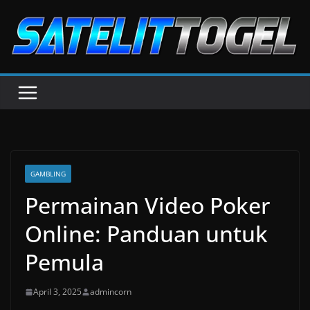
Skip
to
content
GAMBLING
Permainan Video Poker
Online: Panduan untuk
Pemula
April 3, 2025
admincorn