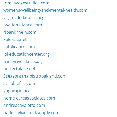
tomsavagestudios.com
womens-wellbeing-and-mental-health.com
virginiafolkmusic.org
ovationsdance.com
ribandrhein.com
kolekcje.net
catolicanto.com
lbkeducationcenter.org
trinityriverdallas.org
perfectplace.net
3seasonsthaibistrooakland.com
scribblefire.com
yogaexpo.org
home-careassociates.com
andreacavaletto.com
parksleylivestocksupply.com