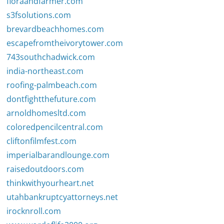
floraandfarmer.com
s3fsolutions.com
brevardbeachhomes.com
escapefromtheivorytower.com
743southchadwick.com
india-northeast.com
roofing-palmbeach.com
dontfightthefuture.com
arnoldhomesltd.com
coloredpencilcentral.com
cliftonfilmfest.com
imperialbarandlounge.com
raisedoutdoors.com
thinkwithyourheart.net
utahbankruptcyattorneys.net
irocknroll.com