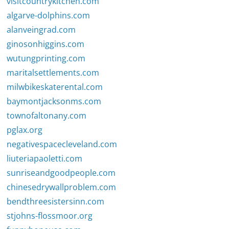
visitcountrykitchen.com
algarve-dolphins.com
alanveingrad.com
ginosonhiggins.com
wutungprinting.com
maritalsettlements.com
milwbikeskaterental.com
baymontjacksonms.com
townofaltonany.com
pglax.org
negativespacecleveland.com
liuteriapaoletti.com
sunriseandgoodpeople.com
chinesedrywallproblem.com
bendthreesistersinn.com
stjohns-flossmoor.org