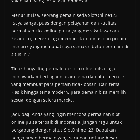
salah satu yang terbaik di Indonesia.
Menurut Lisa, seorang pemain setia SlotOnline123,
“Saya sangat puas dengan pelayanan dan kualitas
permainan slot online pulsa yang mereka tawarkan.
Selain itu, mereka juga memberikan bonus dan promo
menarik yang membuat saya semakin betah bermain di
situs ini.”
Tidak hanya itu, permainan slot online pulsa juga
menawarkan berbagai macam tema dan fitur menarik
yang membuat para pemain tidak bosan. Dari tema
klasik hingga tema modern, para pemain bisa memilih
sesuai dengan selera mereka.
Jadi, bagi Anda yang ingin mencoba permainan slot
online pulsa terbaik di Indonesia, jangan ragu untuk
bergabung dengan situs SlotOnline123. Dapatkan
pengalaman bermain yang seru dan untung besar