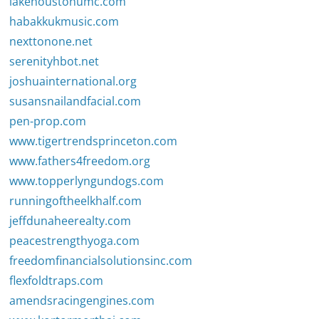
lakehoustonumc.com
habakkukmusic.com
nexttonone.net
serenityhbot.net
joshuainternational.org
susansnailandfacial.com
pen-prop.com
www.tigertrendsprinceton.com
www.fathers4freedom.org
www.topperlyngundogs.com
runningoftheelkhalf.com
jeffdunaheerealty.com
peacestrengthyoga.com
freedomfinancialsolutionsinc.com
flexfoldtraps.com
amendsracingengines.com