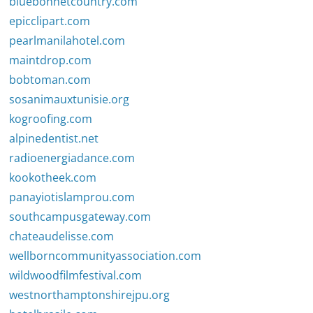
bluebonnetcountry.com
epicclipart.com
pearlmanilahotel.com
maintdrop.com
bobtoman.com
sosanimauxtunisie.org
kogroofing.com
alpinedentist.net
radioenergiadance.com
kookotheek.com
panayiotislamprou.com
southcampusgateway.com
chateaudelisse.com
wellborncommunityassociation.com
wildwoodfilmfestival.com
westnorthamptonshirejpu.org