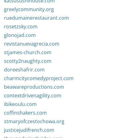
katsusushihouse.com
greelycommunity.org
ruedumainerestaurant.com
rosetzsky.com
glonojad.com
revistanuevagrecia.com
stjames-church.com
scotty2naughty.com
doreeshafrir.com
charmcitycomedyproject.com
beawareproductions.com
contextdrivenagility.com
ibikeoulu.com
coffinshakers.com
stmaryofczestochowa.org
justicejudifrench.com