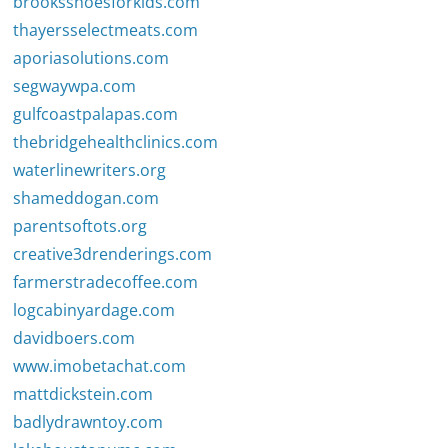
brooksshoesforkids.com
thayersselectmeats.com
aporiasolutions.com
segwaywpa.com
gulfcoastpalapas.com
thebridgehealthclinics.com
waterlinewriters.org
shameddogan.com
parentsoftots.org
creative3drenderings.com
farmerstradecoffee.com
logcabinyardage.com
davidboers.com
www.imobetachat.com
mattdickstein.com
badlydrawntoy.com