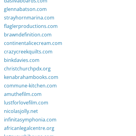
dasilvaboards.com
glennabatson.com
strayhornmarina.com
flaglerproductions.com
brawndefinition.com
continentalicecream.com
crazycreekquilts.com
binkdavies.com
christchurchpdx.org
kenabrahambooks.com
commune-kitchen.com
amuthefilm.com
lustforlovefilm.com
nicolasjolly.net
infinitasymphonia.com
africanlegalcentre.org