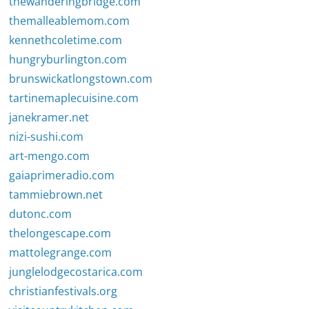
thewanderingbridge.com
themalleablemom.com
kennethcoletime.com
hungryburlington.com
brunswickatlongstown.com
tartinemaplecuisine.com
janekramer.net
nizi-sushi.com
art-mengo.com
gaiaprimeradio.com
tammiebrown.net
dutonc.com
thelongescape.com
mattolegrange.com
junglelodgecostarica.com
christianfestivals.org