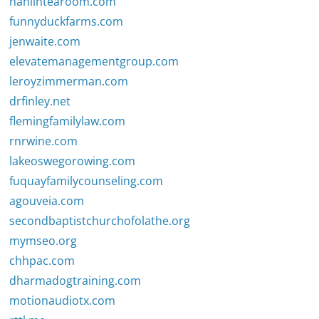
hanlintearoom.com
funnyduckfarms.com
jenwaite.com
elevatemanagementgroup.com
leroyzimmerman.com
drfinley.net
flemingfamilylaw.com
rnrwine.com
lakeoswegorowing.com
fuquayfamilycounseling.com
agouveia.com
secondbaptistchurchofolathe.org
mymseo.org
chhpac.com
dharmadogtraining.com
motionaudiotx.com