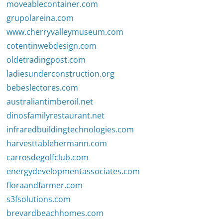
moveablecontainer.com
grupolareina.com
www.cherryvalleymuseum.com
cotentinwebdesign.com
oldetradingpost.com
ladiesunderconstruction.org
bebeslectores.com
australiantimberoil.net
dinosfamilyrestaurant.net
infraredbuildingtechnologies.com
harvesttablehermann.com
carrosdegolfclub.com
energydevelopmentassociates.com
floraandfarmer.com
s3fsolutions.com
brevardbeachhomes.com