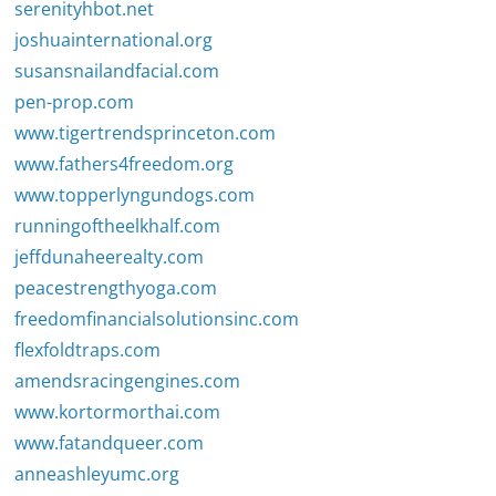
serenityhbot.net
joshuainternational.org
susansnailandfacial.com
pen-prop.com
www.tigertrendsprinceton.com
www.fathers4freedom.org
www.topperlyngundogs.com
runningoftheelkhalf.com
jeffdunaheerealty.com
peacestrengthyoga.com
freedomfinancialsolutionsinc.com
flexfoldtraps.com
amendsracingengines.com
www.kortormorthai.com
www.fatandqueer.com
anneashleyumc.org