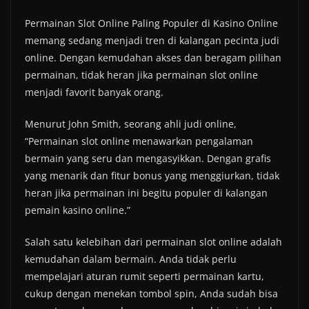
Permainan Slot Online Paling Populer di Kasino Online
memang sedang menjadi tren di kalangan pecinta judi
online. Dengan kemudahan akses dan beragam pilihan
permainan, tidak heran jika permainan slot online
menjadi favorit banyak orang.
Menurut John Smith, seorang ahli judi online,
“Permainan slot online menawarkan pengalaman
bermain yang seru dan mengasyikkan. Dengan grafis
yang menarik dan fitur bonus yang menggiurkan, tidak
heran jika permainan ini begitu populer di kalangan
pemain kasino online.”
Salah satu kelebihan dari permainan slot online adalah
kemudahan dalam bermain. Anda tidak perlu
mempelajari aturan rumit seperti permainan kartu,
cukup dengan menekan tombol spin, Anda sudah bisa