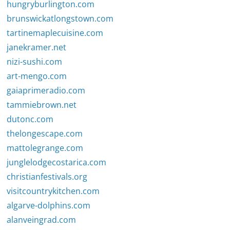
hungryburlington.com
brunswickatlongstown.com
tartinemaplecuisine.com
janekramer.net
nizi-sushi.com
art-mengo.com
gaiaprimeradio.com
tammiebrown.net
dutonc.com
thelongescape.com
mattolegrange.com
junglelodgecostarica.com
christianfestivals.org
visitcountrykitchen.com
algarve-dolphins.com
alanveingrad.com