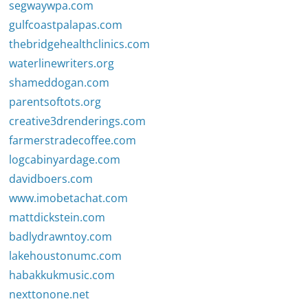
segwaywpa.com
gulfcoastpalapas.com
thebridgehealthclinics.com
waterlinewriters.org
shameddogan.com
parentsoftots.org
creative3drenderings.com
farmerstradecoffee.com
logcabinyardage.com
davidboers.com
www.imobetachat.com
mattdickstein.com
badlydrawntoy.com
lakehoustonumc.com
habakkukmusic.com
nexttonone.net