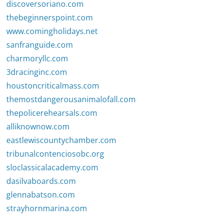
discoversoriano.com
thebeginnerspoint.com
www.comingholidays.net
sanfranguide.com
charmoryllc.com
3dracinginc.com
houstoncriticalmass.com
themostdangerousanimalofall.com
thepolicerehearsals.com
alliknownow.com
eastlewiscountychamber.com
tribunalcontenciosobc.org
sloclassicalacademy.com
dasilvaboards.com
glennabatson.com
strayhornmarina.com