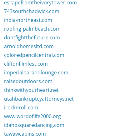
escapefromtheivorytower.com
743southchadwick.com
india-northeast.com
roofing-palmbeach.com
dontfightthefuture.com
arnoldhomesltd.com
coloredpencilcentral.com
cliftonfilmfest.com
imperialbarandlounge.com
raisedoutdoors.com
thinkwithyourheart.net
utahbankruptcyattorneys.net
irocknroll.com
www.wordoflife2000.org
idahosquaredancing.com
tawawcabins.com