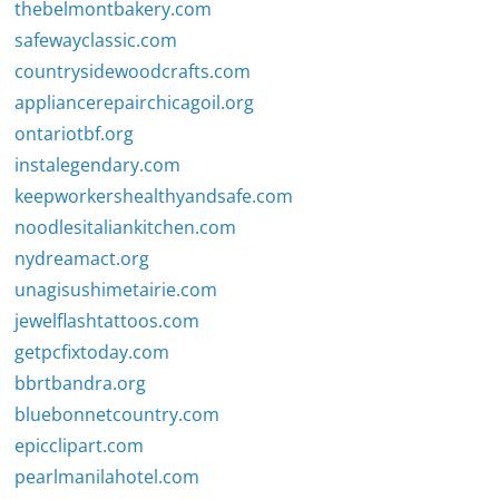
thebelmontbakery.com
safewayclassic.com
countrysidewoodcrafts.com
appliancerepairchicagoil.org
ontariotbf.org
instalegendary.com
keepworkershealthyandsafe.com
noodlesitaliankitchen.com
nydreamact.org
unagisushimetairie.com
jewelflashtattoos.com
getpcfixtoday.com
bbrtbandra.org
bluebonnetcountry.com
epicclipart.com
pearlmanilahotel.com