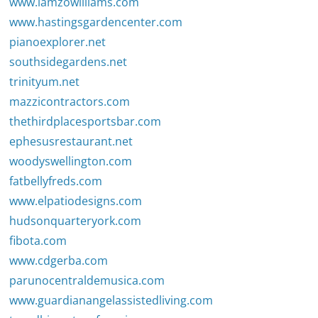
www.iamzowilliams.com
www.hastingsgardencenter.com
pianoexplorer.net
southsidegardens.net
trinityum.net
mazzicontractors.com
thethirdplacesportsbar.com
ephesusrestaurant.net
woodyswellington.com
fatbellyfreds.com
www.elpatiodesigns.com
hudsonquarteryork.com
fibota.com
www.cdgerba.com
parunocentraldemusica.com
www.guardianangelassistedliving.com