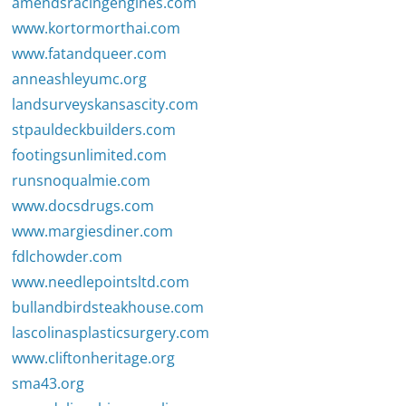
amendsracingengines.com
www.kortormorthai.com
www.fatandqueer.com
anneashleyumc.org
landsurveyskansascity.com
stpauldeckbuilders.com
footingsunlimited.com
runsnoqualmie.com
www.docsdrugs.com
www.margiesdiner.com
fdlchowder.com
www.needlepointsltd.com
bullandbirdsteakhouse.com
lascolinasplasticsurgery.com
www.cliftonheritage.org
sma43.org