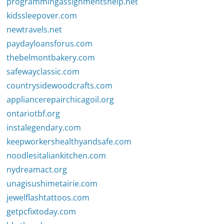
programmingassignmentshelp.net
kidssleepover.com
newtravels.net
paydayloansforus.com
thebelmontbakery.com
safewayclassic.com
countrysidewoodcrafts.com
appliancerepairchicagoil.org
ontariotbf.org
instalegendary.com
keepworkershealthyandsafe.com
noodlesitaliankitchen.com
nydreamact.org
unagisushimetairie.com
jewelflashtattoos.com
getpcfixtoday.com