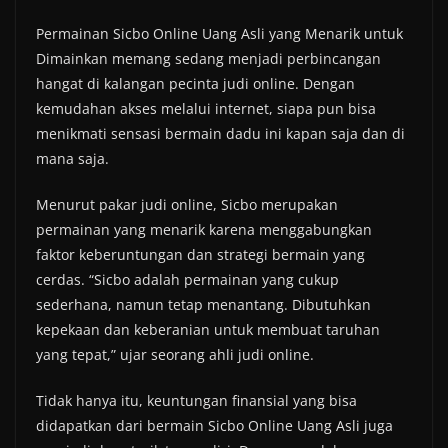
Permainan Sicbo Online Uang Asli yang Menarik untuk
Dimainkan memang sedang menjadi perbincangan
hangat di kalangan pecinta judi online. Dengan
kemudahan akses melalui internet, siapa pun bisa
menikmati sensasi bermain dadu ini kapan saja dan di
mana saja.
Menurut pakar judi online, Sicbo merupakan
permainan yang menarik karena menggabungkan
faktor keberuntungan dan strategi bermain yang
cerdas. “Sicbo adalah permainan yang cukup
sederhana, namun tetap menantang. Dibutuhkan
kepekaan dan keberanian untuk membuat taruhan
yang tepat,” ujar seorang ahli judi online.
Tidak hanya itu, keuntungan finansial yang bisa
didapatkan dari bermain Sicbo Online Uang Asli juga