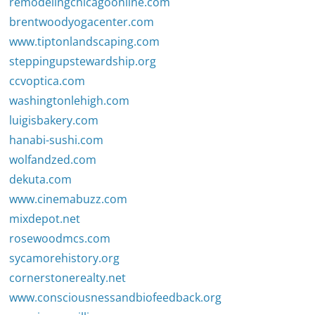
remodelingchicagoonline.com
brentwoodyogacenter.com
www.tiptonlandscaping.com
steppingupstewardship.org
ccvoptica.com
washingtonlehigh.com
luigisbakery.com
hanabi-sushi.com
wolfandzed.com
dekuta.com
www.cinemabuzz.com
mixdepot.net
rosewoodmcs.com
sycamorehistory.org
cornerstonerealty.net
www.consciousnessandbiofeedback.org