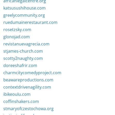
africanlegalcentre.org
katsusushihouse.com
greelycommunity.org
ruedumainerestaurant.com
rosetzsky.com
glonojad.com
revistanuevagrecia.com
stjames-church.com
scotty2naughty.com
doreeshafrir.com
charmcitycomedyproject.com
beawareproductions.com
contextdrivenagility.com
ibikeoulu.com
coffinshakers.com
stmaryofczestochowa.org