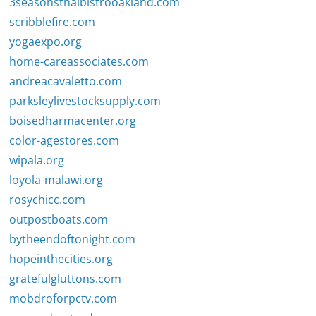
3seasonsthaibistrooakland.com
scribblefire.com
yogaexpo.org
home-careassociates.com
andreacavaletto.com
parksleylivestocksupply.com
boisedharmacenter.org
color-agestores.com
wipala.org
loyola-malawi.org
rosychicc.com
outpostboats.com
bytheendoftonight.com
hopeinthecities.org
gratefulgluttons.com
mobdroforpctv.com