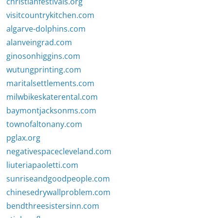
christianfestivals.org
visitcountrykitchen.com
algarve-dolphins.com
alanveingrad.com
ginosonhiggins.com
wutungprinting.com
maritalsettlements.com
milwbikeskaterental.com
baymontjacksonms.com
townofaltonany.com
pglax.org
negativespacecleveland.com
liuteriapaoletti.com
sunriseandgoodpeople.com
chinesedrywallproblem.com
bendthreesistersinn.com