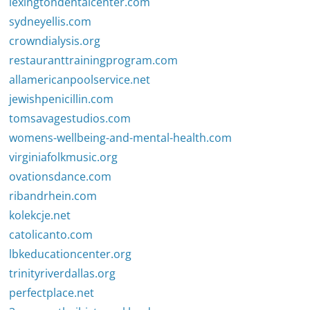
lexingtondentalcenter.com
sydneyellis.com
crowndialysis.org
restauranttrainingprogram.com
allamericanpoolservice.net
jewishpenicillin.com
tomsavagestudios.com
womens-wellbeing-and-mental-health.com
virginiafolkmusic.org
ovationsdance.com
ribandrhein.com
kolekcje.net
catolicanto.com
lbkeducationcenter.org
trinityriverdallas.org
perfectplace.net