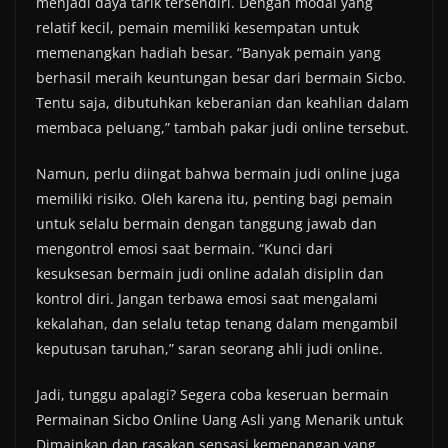
menjadi daya tarik tersendiri. Dengan modal yang
relatif kecil, pemain memiliki kesempatan untuk
memenangkan hadiah besar. “Banyak pemain yang
berhasil meraih keuntungan besar dari bermain Sicbo.
Tentu saja, dibutuhkan keberanian dan keahlian dalam
membaca peluang,” tambah pakar judi online tersebut.
Namun, perlu diingat bahwa bermain judi online juga
memiliki risiko. Oleh karena itu, penting bagi pemain
untuk selalu bermain dengan tanggung jawab dan
mengontrol emosi saat bermain. “Kunci dari
kesuksesan bermain judi online adalah disiplin dan
kontrol diri. Jangan terbawa emosi saat mengalami
kekalahan, dan selalu tetap tenang dalam mengambil
keputusan taruhan,” saran seorang ahli judi online.
Jadi, tunggu apalagi? Segera coba keseruan bermain
Permainan Sicbo Online Uang Asli yang Menarik untuk
Dimainkan dan rasakan sensasi kemenangan yang