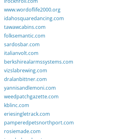
irocknroll.com
www.wordoflife2000.org
idahosquaredancing.com
tawawcabins.com
folksemantic.com
sardosbar.com
italianvolt.com
berkshirealarmssystems.com
vizslabrewing.com
dralanbittner.com
yannisandlemoni.com
weedpatchgazette.com
kblinc.com
eriesingletrack.com
pamperedpetsnorthport.com
rosiemade.com