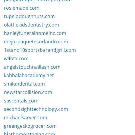
rosiemade.com
tupelodoughnuts.com
olathekidsdentistry.com
hanleyfuneralhomeinc.com
mejorpaquetesorlando.com
1stand10sportsbarandgrill.com
w4btx.com
angelstouchnaillash.com
kabbalahacademy.net
smilondental.com
newstarcollision.com
sasrentals.com
secondsighttechnology.com
michaelsarver.com
greengeckogrocer.com
hlathome-staging.com