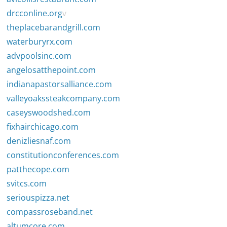
drcconline.org
v
theplacebarandgrill.com
waterburyrx.com
advpoolsinc.com
angelosatthepoint.com
indianapastorsalliance.com
valleyoakssteakcompany.com
caseyswoodshed.com
fixhairchicago.com
denizliesnaf.com
constitutionconferences.com
patthecope.com
svitcs.com
seriouspizza.net
compassroseband.net
altumcore.com