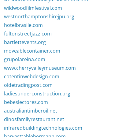
wildwoodfilmfestival.com
westnorthamptonshirejpu.org
hotelbrasile.com
fultonstreetjazz.com
bartlettevents.org
moveablecontainer.com
grupolareina.com
www.cherryvalleymuseum.com
cotentinwebdesign.com
oldetradingpost.com
ladiesunderconstruction.org
bebeslectores.com
australiantimberoil.net
dinosfamilyrestaurant.net
infraredbuildingtechnologies.com
harvesttablehermann.com