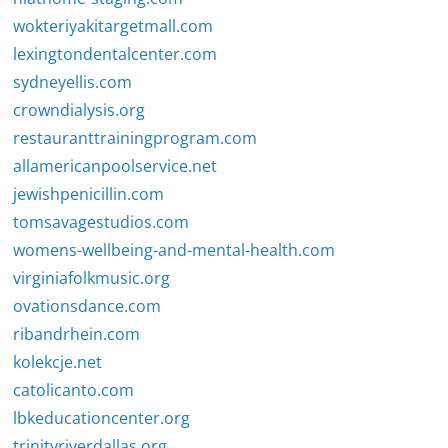
wokteriyakitargetmall.com
lexingtondentalcenter.com
sydneyellis.com
crowndialysis.org
restauranttrainingprogram.com
allamericanpoolservice.net
jewishpenicillin.com
tomsavagestudios.com
womens-wellbeing-and-mental-health.com
virginiafolkmusic.org
ovationsdance.com
ribandrhein.com
kolekcje.net
catolicanto.com
lbkeducationcenter.org
trinityriverdallas.org