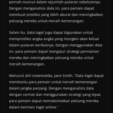
pernah muncul dalam sejumlah putaran sebelumnya.
Dengan menganalisis data ini, para pemain dapat
membuat prediksi yang lebih akurat dan meningkatkan
peluang mereka untuk meraih kemenangan.
Selain itu, data togel juga dapat digunakan untuk
memprediksi angka-angka yang mungkin akan keluar
dalam putaran berikutnya. Dengan menggunakan data
ini, para pemain dapat mengatur strategi permainan
mereka dan meningkatkan peluang mereka untuk
meraih kemenangan.
Menurut ahli matematika, Jane Smith, “Data togel dapat
membantu para pemain untuk meraih kemenangan
dalam jangka panjang. Dengan menganalisis data
dengan cermat dan menggunakan strategi yang tepat,
para pemain dapat memaksimalkan peluang mereka
dalam bermain togel online.”