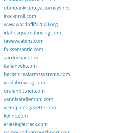
utahbankruptcyattorneys.net
irocknroll.com
www.wordoflife2000.org
idahosquaredancing.com
tawawcabins.com
folksemantic.com
sardosbar.com
italianvolt.com
berkshirealarmssystems.com
vizslabrewing.com
dralanbittner.com
yannisandlemoni.com
weedpatchgazette.com
kblinc.com
eriesingletrack.com
pamperedpetsnorthport.com