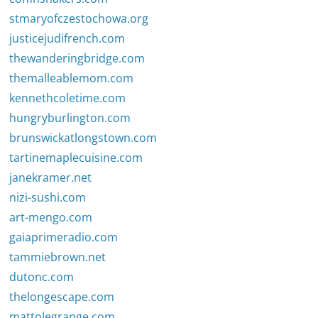
stmaryofczestochowa.org
justicejudifrench.com
thewanderingbridge.com
themalleablemom.com
kennethcoletime.com
hungryburlington.com
brunswickatlongstown.com
tartinemaplecuisine.com
janekramer.net
nizi-sushi.com
art-mengo.com
gaiaprimeradio.com
tammiebrown.net
dutonc.com
thelongescape.com
mattolegrange.com