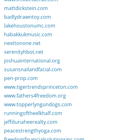
mattdickstein.com
badlydrawntoy.com
lakehoustonumc.com
habakkukmusic.com
nexttonone.net
serenityhbot.net
joshuainternational.org
susansnailandfacial.com
pen-prop.com
www.tigertrendsprinceton.com
www.fathers4freedom.org
www.topperlyngundogs.com
runningoftheelkhalf.com
jeffdunaheerealty.com
peacestrengthyoga.com
freedomfinancialsolutionsinc.com