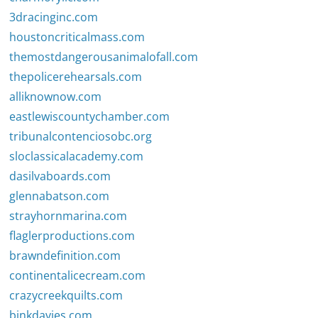
3dracinginc.com
houstoncriticalmass.com
themostdangerousanimalofall.com
thepolicerehearsals.com
alliknownow.com
eastlewiscountychamber.com
tribunalcontenciosobc.org
sloclassicalacademy.com
dasilvaboards.com
glennabatson.com
strayhornmarina.com
flaglerproductions.com
brawndefinition.com
continentalicecream.com
crazycreekquilts.com
binkdavies.com