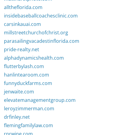
alltheflorida.com
insidebaseballcoachesclinic.com
carsinkauai.com
millstreetchurchofchrist.org
parasailingvacadestinflorida.com
pride-realty.net
alphadynamicshealth.com
flutterbylash.com
hanlintearoom.com
funnyduckfarms.com
jenwaite.com
elevatemanagementgroup.com
leroyzimmerman.com
drfinley.net
flemingfamilylaw.com
rnrwine.com