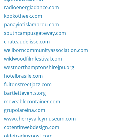
radioenergiadance.com
kookotheek.com
panayiotislamprou.com
southcampusgateway.com
chateaudelisse.com
wellborncommunityassociation.com
wildwoodfilmfestival.com
westnorthamptonshirejpu.org
hotelbrasile.com
fultonstreetjazz.com
bartlettevents.org
moveablecontainer.com
grupolareina.com
www.cherryvalleymuseum.com
cotentinwebdesign.com
oldetradingpost.com