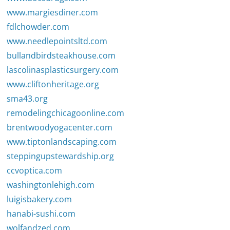
www.margiesdiner.com
fdlchowder.com
www.needlepointsltd.com
bullandbirdsteakhouse.com
lascolinasplasticsurgery.com
www.cliftonheritage.org
sma43.org
remodelingchicagoonline.com
brentwoodyogacenter.com
www.tiptonlandscaping.com
steppingupstewardship.org
ccvoptica.com
washingtonlehigh.com
luigisbakery.com
hanabi-sushi.com
wolfandzed.com