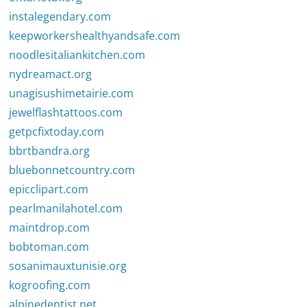
instalegendary.com
keepworkershealthyandsafe.com
noodlesitaliankitchen.com
nydreamact.org
unagisushimetairie.com
jewelflashtattoos.com
getpcfixtoday.com
bbrtbandra.org
bluebonnetcountry.com
epicclipart.com
pearlmanilahotel.com
maintdrop.com
bobtoman.com
sosanimauxtunisie.org
kogroofing.com
alpinedentist.net