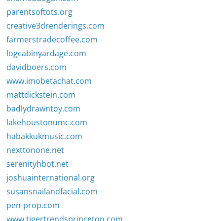
parentsoftots.org
creative3drenderings.com
farmerstradecoffee.com
logcabinyardage.com
davidboers.com
www.imobetachat.com
mattdickstein.com
badlydrawntoy.com
lakehoustonumc.com
habakkukmusic.com
nexttonone.net
serenityhbot.net
joshuainternational.org
susansnailandfacial.com
pen-prop.com
www.tigertrendsprinceton.com