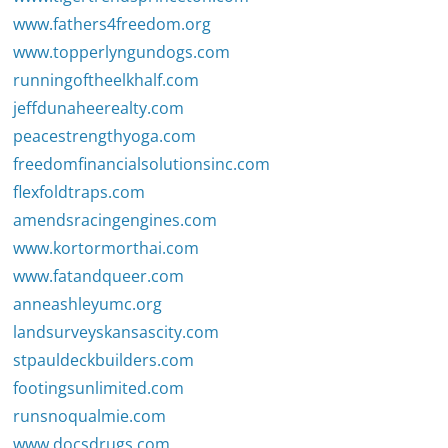
www.fathers4freedom.org
www.topperlyngundogs.com
runningoftheelkhalf.com
jeffdunaheerealty.com
peacestrengthyoga.com
freedomfinancialsolutionsinc.com
flexfoldtraps.com
amendsracingengines.com
www.kortormorthai.com
www.fatandqueer.com
anneashleyumc.org
landsurveyskansascity.com
stpauldeckbuilders.com
footingsunlimited.com
runsnoqualmie.com
www.docsdrugs.com