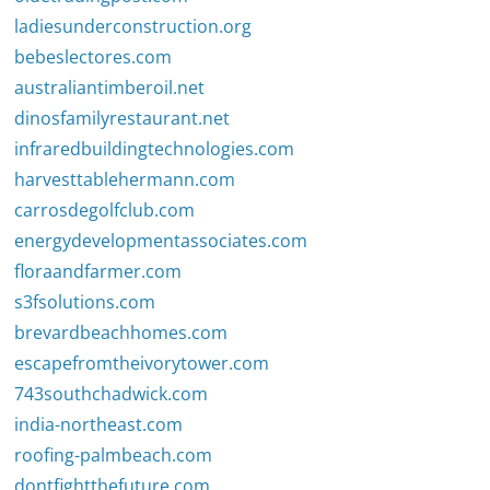
ladiesunderconstruction.org
bebeslectores.com
australiantimberoil.net
dinosfamilyrestaurant.net
infraredbuildingtechnologies.com
harvesttablehermann.com
carrosdegolfclub.com
energydevelopmentassociates.com
floraandfarmer.com
s3fsolutions.com
brevardbeachhomes.com
escapefromtheivorytower.com
743southchadwick.com
india-northeast.com
roofing-palmbeach.com
dontfightthefuture.com