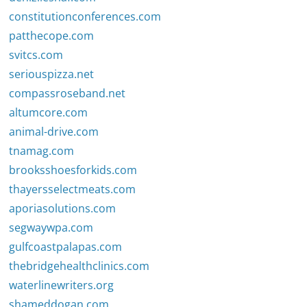
constitutionconferences.com
patthecope.com
svitcs.com
seriouspizza.net
compassroseband.net
altumcore.com
animal-drive.com
tnamag.com
brooksshoesforkids.com
thayersselectmeats.com
aporiasolutions.com
segwaywpa.com
gulfcoastpalapas.com
thebridgehealthclinics.com
waterlinewriters.org
shameddogan.com