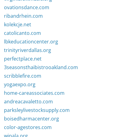
ovationsdance.com
ribandrhein.com
kolekcje.net
catolicanto.com
lbkeducationcenter.org
trinityriverdallas.org
perfectplace.net
3seasonsthaibistrooakland.com
scribblefire.com
yogaexpo.org
home-careassociates.com
andreacavaletto.com
parksleylivestocksupply.com
boisedharmacenter.org
color-agestores.com
wipala.org