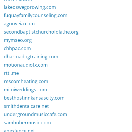
lakeoswegorowing.com
fuquayfamilycounseling.com
agouveia.com
secondbaptistchurchofolathe.org
mymseo.org
chhpac.com
dharmadogtraining.com
motionaudiotx.com
rttl.me
rescomheating.com
mimiweddings.com
besthostinnkansascity.com
smithdentalcare.net
undergroundmusiccafe.com
samhubermusic.com
apexfence.net