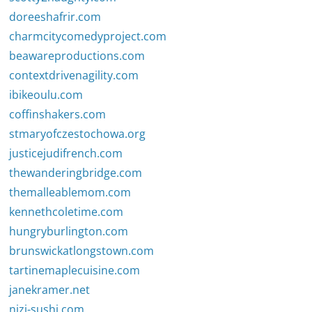
doreeshafrir.com
charmcitycomedyproject.com
beawareproductions.com
contextdrivenagility.com
ibikeoulu.com
coffinshakers.com
stmaryofczestochowa.org
justicejudifrench.com
thewanderingbridge.com
themalleablemom.com
kennethcoletime.com
hungryburlington.com
brunswickatlongstown.com
tartinemaplecuisine.com
janekramer.net
nizi-sushi.com