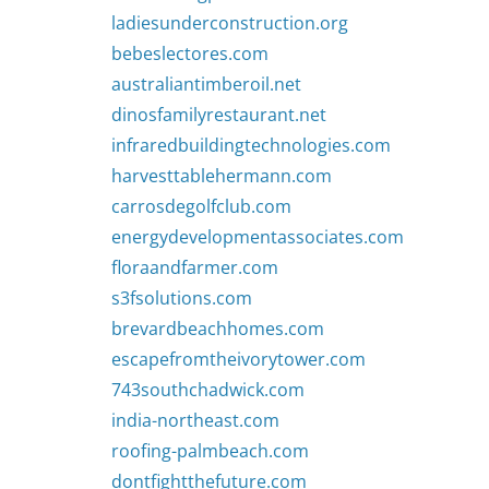
ladiesunderconstruction.org
bebeslectores.com
australiantimberoil.net
dinosfamilyrestaurant.net
infraredbuildingtechnologies.com
harvesttablehermann.com
carrosdegolfclub.com
energydevelopmentassociates.com
floraandfarmer.com
s3fsolutions.com
brevardbeachhomes.com
escapefromtheivorytower.com
743southchadwick.com
india-northeast.com
roofing-palmbeach.com
dontfightthefuture.com