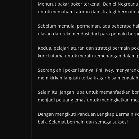
Menurut pakar poker terkenal, Daniel Negrean
untuk memahami aturan dan strategi bermain a
Sebelum memulai permainan, ada beberapa hal y
ulasan dan rekomendasi dari para pemain berp
Kedua, pelajari aturan dan strategi bermain p
kunci utama untuk meraih kemenangan dalam p
Seorang ahli poker lainnya, Phil Ivey, menyara
memikirkan langkah terbaik agar bisa mengalah
Selain itu, jangan lupa untuk memanfaatkan bo
menjadi peluang emas untuk meningkatkan mod
Dengan mengikuti Panduan Lengkap Bermain Pok
baik. Selamat bermain dan semoga sukses!