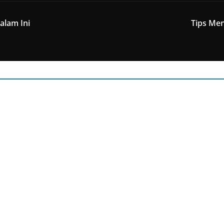
alam Ini
Tips Men