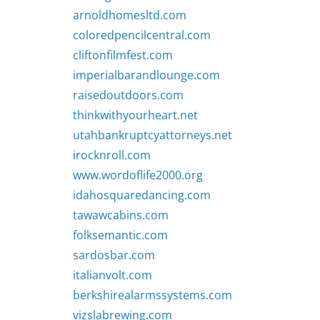
arnoldhomesltd.com
coloredpencilcentral.com
cliftonfilmfest.com
imperialbarandlounge.com
raisedoutdoors.com
thinkwithyourheart.net
utahbankruptcyattorneys.net
irocknroll.com
www.wordoflife2000.org
idahosquaredancing.com
tawawcabins.com
folksemantic.com
sardosbar.com
italianvolt.com
berkshirealarmssystems.com
vizslabrewing.com