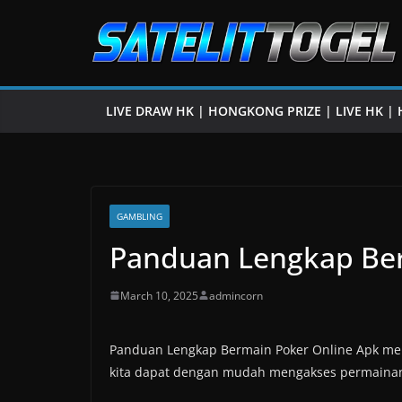
Skip
to
content
LIVE DRAW HK | HONGKONG PRIZE | LIVE HK |
GAMBLING
Panduan Lengkap Ber
March 10, 2025
admincorn
Panduan Lengkap Bermain Poker Online Apk menja
kita dapat dengan mudah mengakses permainan po