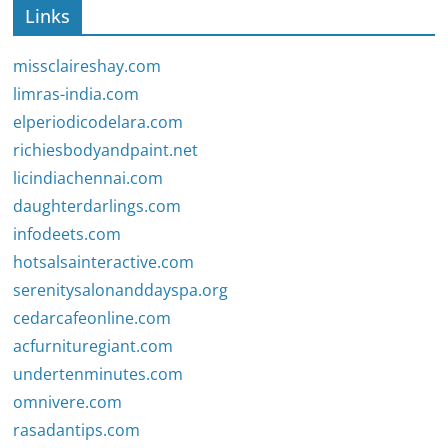
Links
missclaireshay.com
limras-india.com
elperiodicodelara.com
richiesbodyandpaint.net
licindiachennai.com
daughterdarlings.com
infodeets.com
hotsalsainteractive.com
serenitysalonanddayspa.org
cedarcafeonline.com
acfurnituregiant.com
undertenminutes.com
omnivere.com
rasadantips.com