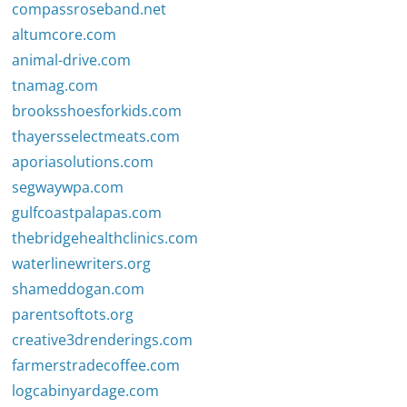
compassroseband.net
altumcore.com
animal-drive.com
tnamag.com
brooksshoesforkids.com
thayersselectmeats.com
aporiasolutions.com
segwaywpa.com
gulfcoastpalapas.com
thebridgehealthclinics.com
waterlinewriters.org
shameddogan.com
parentsoftots.org
creative3drenderings.com
farmerstradecoffee.com
logcabinyardage.com