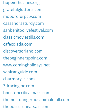
hopeinthecities.org
gratefulgluttons.com
mobdroforpctv.com
cassandrasturdy.com
sanbenitoolivefestival.com
classicmoviestills.com
cafecolada.com
discoversoriano.com
thebeginnerspoint.com
www.comingholidays.net
sanfranguide.com
charmoryllc.com
3dracinginc.com
houstoncriticalmass.com
themostdangerousanimalofall.com
thepolicerehearsals.com