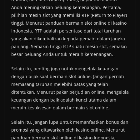
Anda meningkatkan peluang kemenangan. Pertama,
pilihlah mesin slot yang memiliki RTP (Return to Player)
tinggi. Menurut panduan bermain slot online di kasino
Indonesia, RTP adalah persentase dari total taruhan
yang akan dikembalikan kepada pemain dalam jangka
panjang. Semakin tinggi RTP suatu mesin slot, semakin
besar peluang Anda untuk meraih kemenangan.
Selain itu, penting juga untuk mengelola keuangan
dengan bijak saat bermain slot online. Jangan pernah
memasang taruhan melebihi batas yang telah
ditentukan. Menurut pakar perjudian online, mengelola
keuangan dengan baik adalah kunci utama dalam
meraih kesuksesan dalam bermain slot online.
Selain itu, jangan lupa untuk memanfaatkan bonus dan
promosi yang ditawarkan oleh kasino online. Menurut
panduan bermain slot online di kasino Indonesia,