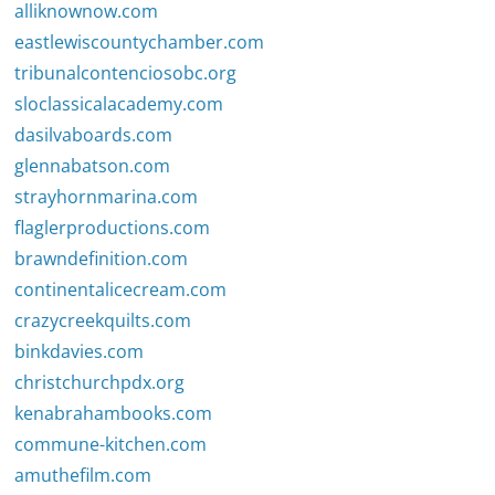
alliknownow.com
eastlewiscountychamber.com
tribunalcontenciosobc.org
sloclassicalacademy.com
dasilvaboards.com
glennabatson.com
strayhornmarina.com
flaglerproductions.com
brawndefinition.com
continentalicecream.com
crazycreekquilts.com
binkdavies.com
christchurchpdx.org
kenabrahambooks.com
commune-kitchen.com
amuthefilm.com