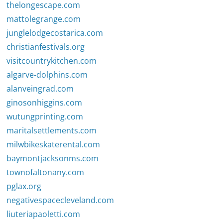
thelongescape.com
mattolegrange.com
junglelodgecostarica.com
christianfestivals.org
visitcountrykitchen.com
algarve-dolphins.com
alanveingrad.com
ginosonhiggins.com
wutungprinting.com
maritalsettlements.com
milwbikeskaterental.com
baymontjacksonms.com
townofaltonany.com
pglax.org
negativespacecleveland.com
liuteriapaoletti.com