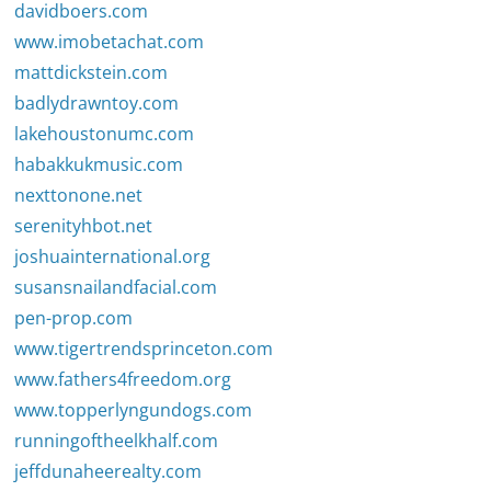
davidboers.com
www.imobetachat.com
mattdickstein.com
badlydrawntoy.com
lakehoustonumc.com
habakkukmusic.com
nexttonone.net
serenityhbot.net
joshuainternational.org
susansnailandfacial.com
pen-prop.com
www.tigertrendsprinceton.com
www.fathers4freedom.org
www.topperlyngundogs.com
runningoftheelkhalf.com
jeffdunaheerealty.com