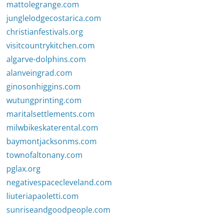
mattolegrange.com
junglelodgecostarica.com
christianfestivals.org
visitcountrykitchen.com
algarve-dolphins.com
alanveingrad.com
ginosonhiggins.com
wutungprinting.com
maritalsettlements.com
milwbikeskaterental.com
baymontjacksonms.com
townofaltonany.com
pglax.org
negativespacecleveland.com
liuteriapaoletti.com
sunriseandgoodpeople.com