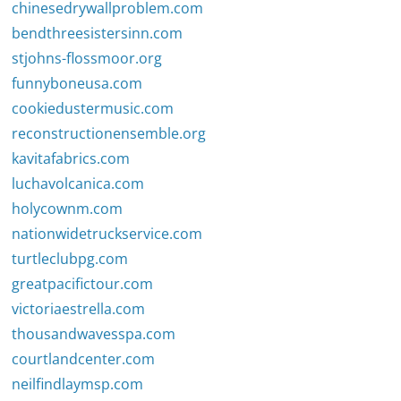
chinesedrywallproblem.com
bendthreesistersinn.com
stjohns-flossmoor.org
funnyboneusa.com
cookiedustermusic.com
reconstructionensemble.org
kavitafabrics.com
luchavolcanica.com
holycownm.com
nationwidetruckservice.com
turtleclubpg.com
greatpacifictour.com
victoriaestrella.com
thousandwavesspa.com
courtlandcenter.com
neilfindlaymsp.com