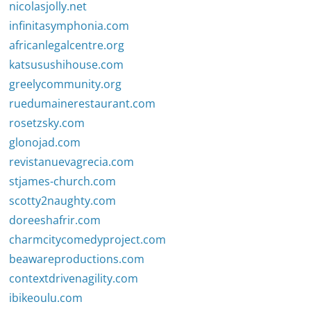
nicolasjolly.net
infinitasymphonia.com
africanlegalcentre.org
katsusushihouse.com
greelycommunity.org
ruedumainerestaurant.com
rosetzsky.com
glonojad.com
revistanuevagrecia.com
stjames-church.com
scotty2naughty.com
doreeshafrir.com
charmcitycomedyproject.com
beawareproductions.com
contextdrivenagility.com
ibikeoulu.com