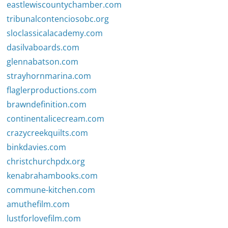
eastlewiscountychamber.com
tribunalcontenciosobc.org
sloclassicalacademy.com
dasilvaboards.com
glennabatson.com
strayhornmarina.com
flaglerproductions.com
brawndefinition.com
continentalicecream.com
crazycreekquilts.com
binkdavies.com
christchurchpdx.org
kenabrahambooks.com
commune-kitchen.com
amuthefilm.com
lustforlovefilm.com