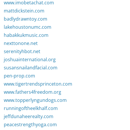
www.imobetachat.com
mattdickstein.com
badlydrawntoy.com
lakehoustonumc.com
habakkukmusic.com
nexttonone.net
serenityhbot.net
joshuainternational.org
susansnailandfacial.com
pen-prop.com
www.tigertrendsprinceton.com
www.fathers4freedom.org
www.topperlyngundogs.com
runningoftheelkhalf.com
jeffdunaheerealty.com
peacestrengthyoga.com