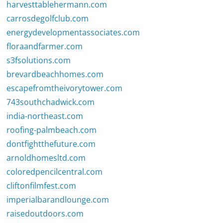
harvesttablehermann.com
carrosdegolfclub.com
energydevelopmentassociates.com
floraandfarmer.com
s3fsolutions.com
brevardbeachhomes.com
escapefromtheivorytower.com
743southchadwick.com
india-northeast.com
roofing-palmbeach.com
dontfightthefuture.com
arnoldhomesltd.com
coloredpencilcentral.com
cliftonfilmfest.com
imperialbarandlounge.com
raisedoutdoors.com