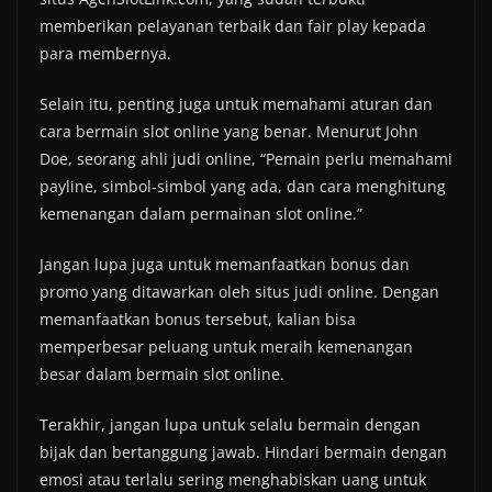
memberikan pelayanan terbaik dan fair play kepada
para membernya.
Selain itu, penting juga untuk memahami aturan dan
cara bermain slot online yang benar. Menurut John
Doe, seorang ahli judi online, “Pemain perlu memahami
payline, simbol-simbol yang ada, dan cara menghitung
kemenangan dalam permainan slot online.”
Jangan lupa juga untuk memanfaatkan bonus dan
promo yang ditawarkan oleh situs judi online. Dengan
memanfaatkan bonus tersebut, kalian bisa
memperbesar peluang untuk meraih kemenangan
besar dalam bermain slot online.
Terakhir, jangan lupa untuk selalu bermain dengan
bijak dan bertanggung jawab. Hindari bermain dengan
emosi atau terlalu sering menghabiskan uang untuk