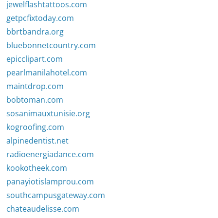
jewelflashtattoos.com
getpcfixtoday.com
bbrtbandra.org
bluebonnetcountry.com
epicclipart.com
pearlmanilahotel.com
maintdrop.com
bobtoman.com
sosanimauxtunisie.org
kogroofing.com
alpinedentist.net
radioenergiadance.com
kookotheek.com
panayiotislamprou.com
southcampusgateway.com
chateaudelisse.com