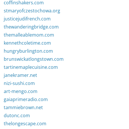
coffinshakers.com
stmaryofczestochowa.org
justicejudifrench.com
thewanderingbridge.com
themalleablemom.com
kennethcoletime.com
hungryburlington.com
brunswickatlongstown.com
tartinemaplecuisine.com
janekramer.net
nizi-sushi.com
art-mengo.com
gaiaprimeradio.com
tammiebrown.net
dutonc.com
thelongescape.com