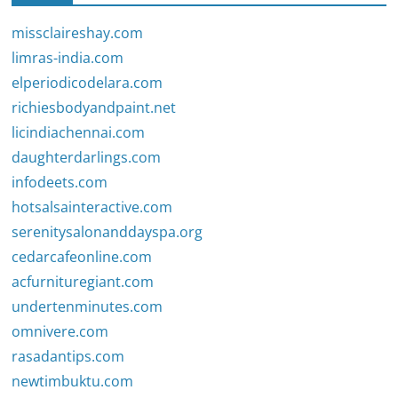
missclaireshay.com
limras-india.com
elperiodicodelara.com
richiesbodyandpaint.net
licindiachennai.com
daughterdarlings.com
infodeets.com
hotsalsainteractive.com
serenitysalonanddayspa.org
cedarcafeonline.com
acfurnituregiant.com
undertenminutes.com
omnivere.com
rasadantips.com
newtimbuktu.com