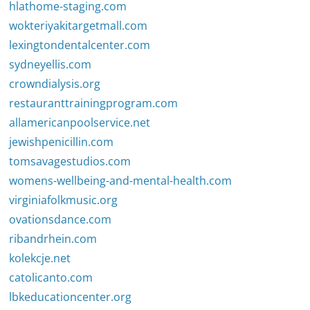
hlathome-staging.com
wokteriyakitargetmall.com
lexingtondentalcenter.com
sydneyellis.com
crowndialysis.org
restauranttrainingprogram.com
allamericanpoolservice.net
jewishpenicillin.com
tomsavagestudios.com
womens-wellbeing-and-mental-health.com
virginiafolkmusic.org
ovationsdance.com
ribandrhein.com
kolekcje.net
catolicanto.com
lbkeducationcenter.org