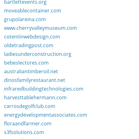
bartlettevents.org
moveablecontainer.com
grupolareina.com
www.cherryvalleymuseum.com
cotentinwebdesign.com
oldetradingpost.com
ladiesunderconstruction.org
bebeslectores.com
australiantimberoil.net
dinosfamilyrestaurant.net
infraredbuildingtechnologies.com
harvesttablehermann.com
carrosdegolfclub.com
energydevelopmentassociates.com
floraandfarmer.com
s3fsolutions.com