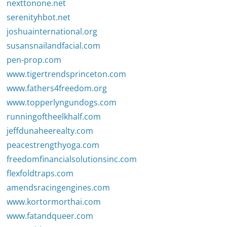
nexttonone.net
serenityhbot.net
joshuainternational.org
susansnailandfacial.com
pen-prop.com
www.tigertrendsprinceton.com
www.fathers4freedom.org
www.topperlyngundogs.com
runningoftheelkhalf.com
jeffdunaheerealty.com
peacestrengthyoga.com
freedomfinancialsolutionsinc.com
flexfoldtraps.com
amendsracingengines.com
www.kortormorthai.com
www.fatandqueer.com