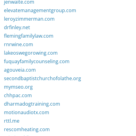
jenwaite.com
elevatemanagementgroup.com
leroyzimmerman.com
drfinley.net
flemingfamilylaw.com
rnrwine.com
lakeoswegorowing.com
fuquayfamilycounseling.com
agouveia.com
secondbaptistchurchofolathe.org
mymseo.org
chhpac.com
dharmadogtraining.com
motionaudiotx.com
rttl.me
rescomheating.com