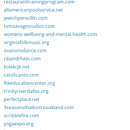
restauranttrainingprogram.com
allamericanpoolservice.net
jewishpenicillin.com
tomsavagestudios.com
womens-wellbeing-and-mental-health.com
virginiafolkmusic.org
ovationsdance.com
ribandrhein.com
kolekcje.net
catolicanto.com
lbkeducationcenter.org
trinityriverdallas.org
perfectplace.net
3seasonsthaibistrooakland.com
scribblefire.com
yogaexpo.org