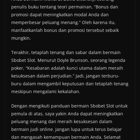
penulis buku tentang teori permainan, “Bonus dan
promosi dapat meningkatkan modal Anda dan
memperbesar peluang menang.” Oleh karena itu,
manfaatkanlah bonus dan promosi tersebut sebaik
mungkin.
Terakhir, tetaplah tenang dan sabar dalam bermain
Sbobet Slot. Menurut Doyle Brunson, seorang legenda
poker, “Kesabaran adalah kunci utama dalam meraih
kesuksesan dalam perjudian.” Jadi, jangan terburu-
buru dalam mengambil keputusan dan tetaplah tenang
meskipun mengalami kekalahan.
Dengan mengikuti panduan bermain Sbobet Slot untuk
pemula di atas, saya yakin Anda dapat meningkatkan
peluang menang dan meraih kesuksesan dalam
bermain judi online. Jangan lupa untuk terus belajar
dan mengasah kemampuan bermain Anda. Selamat