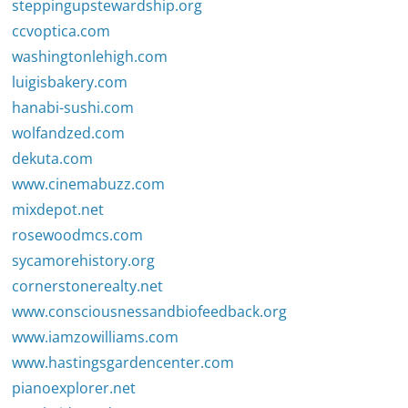
steppingupstewardship.org
ccvoptica.com
washingtonlehigh.com
luigisbakery.com
hanabi-sushi.com
wolfandzed.com
dekuta.com
www.cinemabuzz.com
mixdepot.net
rosewoodmcs.com
sycamorehistory.org
cornerstonerealty.net
www.consciousnessandbiofeedback.org
www.iamzowilliams.com
www.hastingsgardencenter.com
pianoexplorer.net