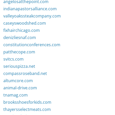
angelosatthepoint.com
indianapastorsalliance.com
valleyoakssteakcompany.com
caseyswoodshed.com
fixhairchicago.com
denizliesnaf.com
constitutionconferences.com
patthecope.com
svitcs.com
seriouspizza.net
compassroseband.net
altumcore.com
animal-drive.com
tnamag.com
brooksshoesforkids.com
thayersselectmeats.com