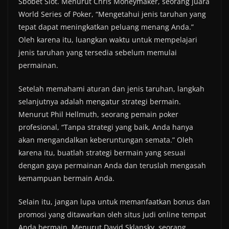
Sbobet Slot. Menurut Chris Moneymaker, seorang juara
World Series of Poker, “Mengetahui jenis taruhan yang
tepat dapat meningkatkan peluang menang Anda.”
Oleh karena itu, luangkan waktu untuk mempelajari
jenis taruhan yang tersedia sebelum memulai
permainan.
Setelah memahami aturan dan jenis taruhan, langkah
selanjutnya adalah mengatur strategi bermain.
Menurut Phil Hellmuth, seorang pemain poker
profesional, “Tanpa strategi yang baik, Anda hanya
akan mengandalkan keberuntungan semata.” Oleh
karena itu, buatlah strategi bermain yang sesuai
dengan gaya permainan Anda dan teruslah mengasah
kemampuan bermain Anda.
Selain itu, jangan lupa untuk memanfaatkan bonus dan
promosi yang ditawarkan oleh situs judi online tempat
Anda bermain. Menurut David Sklansky, seorang