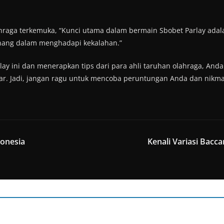
ahraga terkemuka, “Kunci utama dalam bermain Sbobet Parlay adala
nang dalam menghadapi kekalahan.”
ay ini dan menerapkan tips dari para ahli taruhan olahraga, An
. Jadi, jangan ragu untuk mencoba peruntungan Anda dan nikmat
donesia
Kenali Variasi Bacc