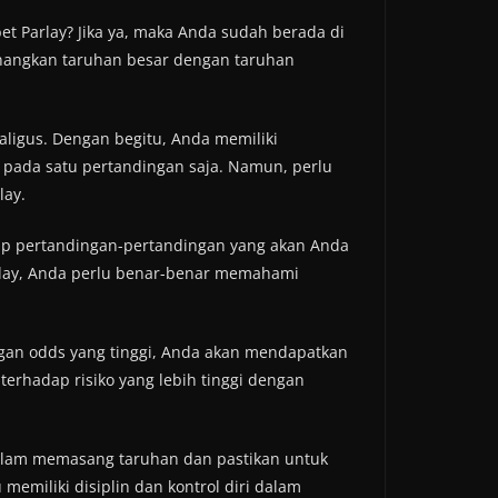
 Parlay? Jika ya, maka Anda sudah berada di
enangkan taruhan besar dengan taruhan
ligus. Dengan begitu, Anda memiliki
pada satu pertandingan saja. Namun, perlu
lay.
dap pertandingan-pertandingan yang akan Anda
rlay, Anda perlu benar-benar memahami
ngan odds yang tinggi, Anda akan mendapatkan
erhadap risiko yang lebih tinggi dengan
alam memasang taruhan dan pastikan untuk
memiliki disiplin dan kontrol diri dalam