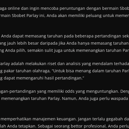
ga online dan ingin mencoba peruntungan dengan bermain Sbobet
ermain Sbobet Parlay ini, Anda akan memiliki peluang untuk mem
a Anda dapat memasang taruhan pada beberapa pertandingan seka
 jauh lebih besar daripada jika Anda hanya memasang taruhan 
g Anda pilih, semakin sulit juga untuk memenangkan taruhan Par
Parlay adalah melakukan riset dan analisis yang mendalam terha
ng pakar taruhan olahraga, “Untuk bisa menang dalam taruhan Pa
yang dapat memengaruhi hasil pertandingan.”
ndingan-pertandingan yang memiliki odds yang menguntungkan. De
l memenangkan taruhan Parlay. Namun, Anda juga perlu waspada t
lu memperhatikan manajemen keuangan. Jangan terlalu gegabah d
h Anda tetapkan. Sebagai seorang bettor profesional, Anda perlu 