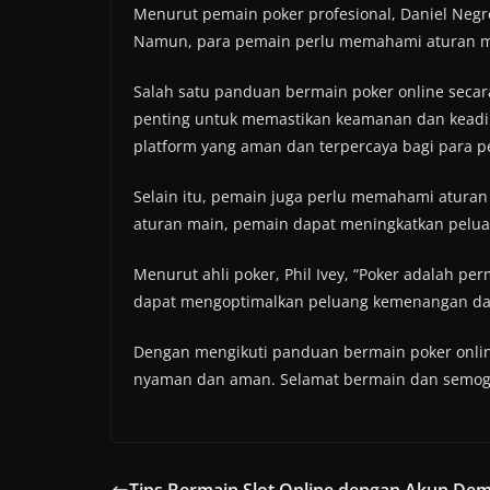
Menurut pemain poker profesional, Daniel Negr
Namun, para pemain perlu memahami aturan main
Salah satu panduan bermain poker online secara 
penting untuk memastikan keamanan dan keadilan
platform yang aman dan terpercaya bagi para p
Selain itu, pemain juga perlu memahami aturan
aturan main, pemain dapat meningkatkan pelu
Menurut ahli poker, Phil Ivey, “Poker adalah 
dapat mengoptimalkan peluang kemenangan dal
Dengan mengikuti panduan bermain poker online
nyaman dan aman. Selamat bermain dan semog
Tips Bermain Slot Online dengan Akun De