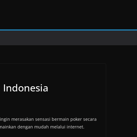
 Indonesia
ingin merasakan sensasi bermain poker secara
imainkan dengan mudah melalui internet.