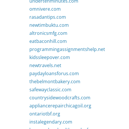
undertenminutes.com
omnivere.com
rasadantips.com
newtimbuktu.com
altronicsmfg.com
eatbaconhill.com
programmingassignmentshelp.net
kidssleepover.com
newtravels.net
paydayloansforus.com
thebelmontbakery.com
safewayclassic.com
countrysidewoodcrafts.com
appliancerepairchicagoil.org
ontariotbf.org
instalegendary.com