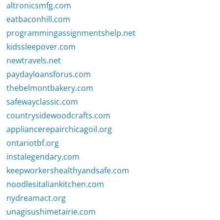
altronicsmfg.com
eatbaconhill.com
programmingassignmentshelp.net
kidssleepover.com
newtravels.net
paydayloansforus.com
thebelmontbakery.com
safewayclassic.com
countrysidewoodcrafts.com
appliancerepairchicagoil.org
ontariotbf.org
instalegendary.com
keepworkershealthyandsafe.com
noodlesitaliankitchen.com
nydreamact.org
unagisushimetairie.com