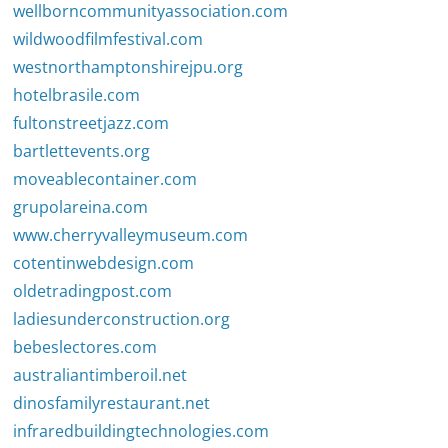
wellborncommunityassociation.com
wildwoodfilmfestival.com
westnorthamptonshirejpu.org
hotelbrasile.com
fultonstreetjazz.com
bartlettevents.org
moveablecontainer.com
grupolareina.com
www.cherryvalleymuseum.com
cotentinwebdesign.com
oldetradingpost.com
ladiesunderconstruction.org
bebeslectores.com
australiantimberoil.net
dinosfamilyrestaurant.net
infraredbuildingtechnologies.com