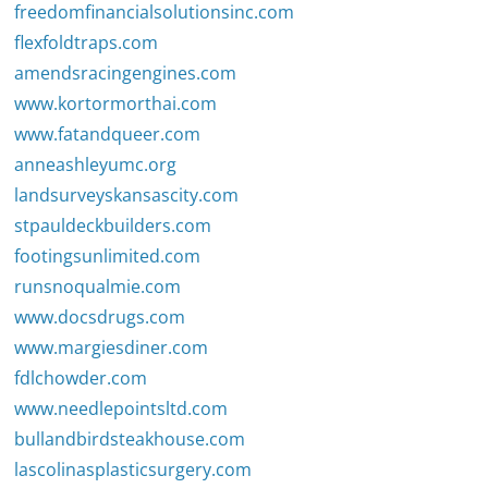
freedomfinancialsolutionsinc.com
flexfoldtraps.com
amendsracingengines.com
www.kortormorthai.com
www.fatandqueer.com
anneashleyumc.org
landsurveyskansascity.com
stpauldeckbuilders.com
footingsunlimited.com
runsnoqualmie.com
www.docsdrugs.com
www.margiesdiner.com
fdlchowder.com
www.needlepointsltd.com
bullandbirdsteakhouse.com
lascolinasplasticsurgery.com