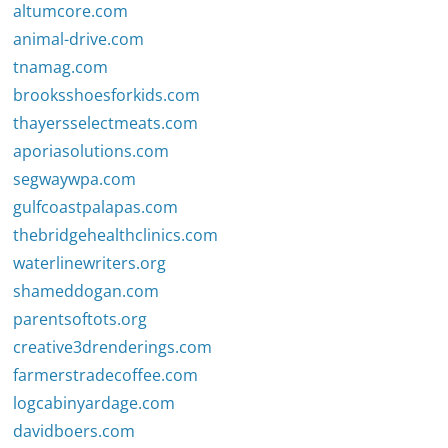
altumcore.com
animal-drive.com
tnamag.com
brooksshoesforkids.com
thayersselectmeats.com
aporiasolutions.com
segwaywpa.com
gulfcoastpalapas.com
thebridgehealthclinics.com
waterlinewriters.org
shameddogan.com
parentsoftots.org
creative3drenderings.com
farmerstradecoffee.com
logcabinyardage.com
davidboers.com