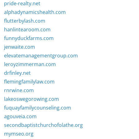
pride-realty.net
alphadynamicshealth.com
flutterbylash.com
hanlintearoom.com
funnyduckfarms.com
jenwaite.com
elevatemanagementgroup.com
leroyzimmerman.com
drfinley.net
flemingfamilylaw.com
rnrwine.com
lakeoswegorowing.com
fuquayfamilycounseling.com
agouveia.com
secondbaptistchurchofolathe.org
mymseo.org