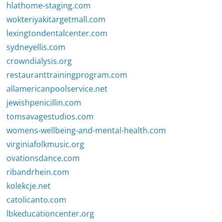
hlathome-staging.com
wokteriyakitargetmall.com
lexingtondentalcenter.com
sydneyellis.com
crowndialysis.org
restauranttrainingprogram.com
allamericanpoolservice.net
jewishpenicillin.com
tomsavagestudios.com
womens-wellbeing-and-mental-health.com
virginiafolkmusic.org
ovationsdance.com
ribandrhein.com
kolekcje.net
catolicanto.com
lbkeducationcenter.org