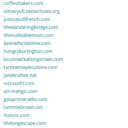
coffinshakers.com
stmaryofczestochowa.org
justicejudifrench.com
thewanderingbridge.com
themalleablemom.com
kennethcoletime.com
hungryburlington.com
brunswickatlongstown.com
tartinemaplecuisine.com
janekramer.net
nizi-sushi.com
art-mengo.com
gaiaprimeradio.com
tammiebrown.net
dutonc.com
thelongescape.com