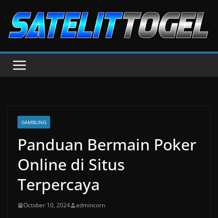
Skip
to
content
GAMBLING
Panduan Bermain Poker
Online di Situs
Terpercaya
October 10, 2024
admincorn