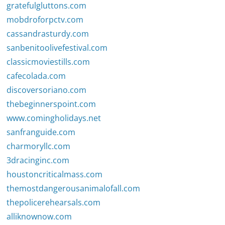
gratefulgluttons.com
mobdroforpctv.com
cassandrasturdy.com
sanbenitoolivefestival.com
classicmoviestills.com
cafecolada.com
discoversoriano.com
thebeginnerspoint.com
www.comingholidays.net
sanfranguide.com
charmoryllc.com
3dracinginc.com
houstoncriticalmass.com
themostdangerousanimalofall.com
thepolicerehearsals.com
alliknownow.com