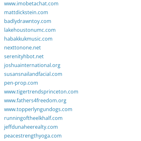
www.imobetachat.com
mattdickstein.com
badlydrawntoy.com
lakehoustonumc.com
habakkukmusic.com
nexttonone.net
serenityhbot.net
joshuainternational.org
susansnailandfacial.com
pen-prop.com
www.tigertrendsprinceton.com
www.fathers4freedom.org
www.topperlyngundogs.com
runningoftheelkhalf.com
jeffdunaheerealty.com
peacestrengthyoga.com