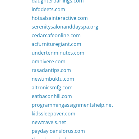
daughterdarlings.com
infodeets.com
hotsalsainteractive.com
serenitysalonanddayspa.org
cedarcafeonline.com
acfurnituregiant.com
undertenminutes.com
omnivere.com
rasadantips.com
newtimbuktu.com
altronicsmfg.com
eatbaconhill.com
programmingassignmentshelp.net
kidssleepover.com
newtravels.net
paydayloansforus.com