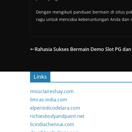
Dengan mengikuti panduan bermain di situs po
ragu untuk mencoba keberuntungan Anda dan mul
Rahasia Sukses Bermain Demo Slot PG dan 
Links
missclaireshay.com
limras-india.com
elperiodicodelara.com
richiesbodyandpaint.net
licindiachennai.com