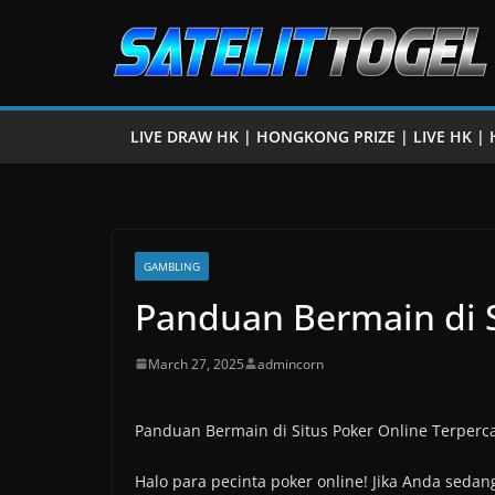
Skip
to
content
LIVE DRAW HK | HONGKONG PRIZE | LIVE HK |
GAMBLING
Panduan Bermain di S
March 27, 2025
admincorn
Panduan Bermain di Situs Poker Online Terperc
Halo para pecinta poker online! Jika Anda seda