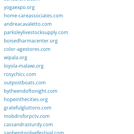
yogaexpo.org
home-careassociates.com
andreacavaletto.com
parksleylivestocksupply.com
boisedharmacenter.org
color-agestores.com
wipala.org
loyola-malawi.org
rosychicc.com
outpostboats.com
bytheendoftonight.com
hopeinthecities.org
gratefulgluttons.com
mobdroforpctv.com
cassandrasturdy.com
sanbenitoolivefestival.com