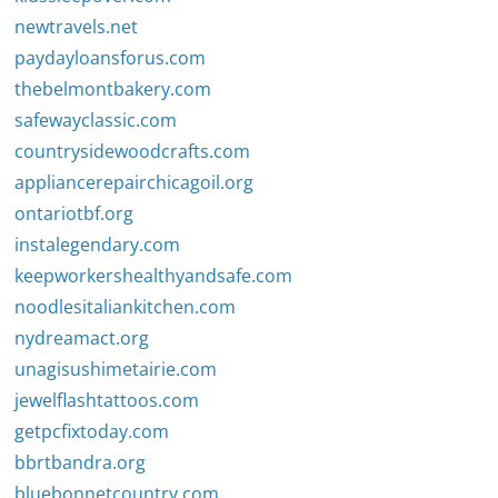
newtravels.net
paydayloansforus.com
thebelmontbakery.com
safewayclassic.com
countrysidewoodcrafts.com
appliancerepairchicagoil.org
ontariotbf.org
instalegendary.com
keepworkershealthyandsafe.com
noodlesitaliankitchen.com
nydreamact.org
unagisushimetairie.com
jewelflashtattoos.com
getpcfixtoday.com
bbrtbandra.org
bluebonnetcountry.com