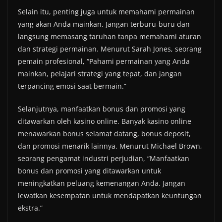
Selain itu, penting juga untuk memahami permainan
yang akan Anda mainkan. Jangan terburu-buru dan
langsung memasang taruhan tanpa memahami aturan
dan strategi permainan. Menurut Sarah Jones, seorang
pemain profesional, “Pahami permainan yang Anda
mainkan, pelajari strategi yang tepat, dan jangan
terpancing emosi saat bermain.”
Selanjutnya, manfaatkan bonus dan promosi yang
ditawarkan oleh kasino online. Banyak kasino online
menawarkan bonus selamat datang, bonus deposit,
dan promosi menarik lainnya. Menurut Michael Brown,
seorang pengamat industri perjudian, “Manfaatkan
bonus dan promosi yang ditawarkan untuk
meningkatkan peluang kemenangan Anda. Jangan
lewatkan kesempatan untuk mendapatkan keuntungan
ekstra.”