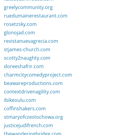
greelycommunity.org
ruedumainerestaurant.com
rosetzsky.com
glonojad.com
revistanuevagrecia.com
stjames-church.com
scotty2naughty.com
doreeshafrir.com
charmcitycomedyproject.com
beawareproductions.com
contextdrivenagility.com
ibikeoulu.com
coffinshakers.com
stmaryofczestochowa.org
justicejudifrench.com
thewanderingbridge.com