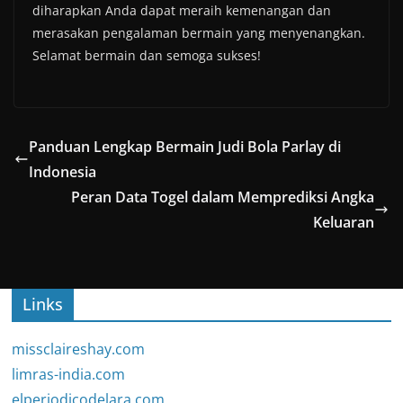
diharapkan Anda dapat meraih kemenangan dan
merasakan pengalaman bermain yang menyenangkan.
Selamat bermain dan semoga sukses!
Panduan Lengkap Bermain Judi Bola Parlay di
Indonesia
Peran Data Togel dalam Memprediksi Angka
Keluaran
Links
missclaireshay.com
limras-india.com
elperiodicodelara.com