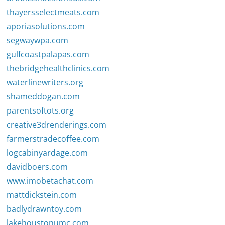
thayersselectmeats.com
aporiasolutions.com
segwaywpa.com
gulfcoastpalapas.com
thebridgehealthclinics.com
waterlinewriters.org
shameddogan.com
parentsoftots.org
creative3drenderings.com
farmerstradecoffee.com
logcabinyardage.com
davidboers.com
www.imobetachat.com
mattdickstein.com
badlydrawntoy.com
lakehoustonumc.com