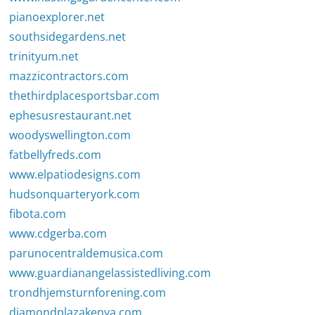
pianoexplorer.net
southsidegardens.net
trinityum.net
mazzicontractors.com
thethirdplacesportsbar.com
ephesusrestaurant.net
woodyswellington.com
fatbellyfreds.com
www.elpatiodesigns.com
hudsonquarteryork.com
fibota.com
www.cdgerba.com
parunocentraldemusica.com
www.guardianangelassistedliving.com
trondhjemsturnforening.com
diamondplazakenya.com