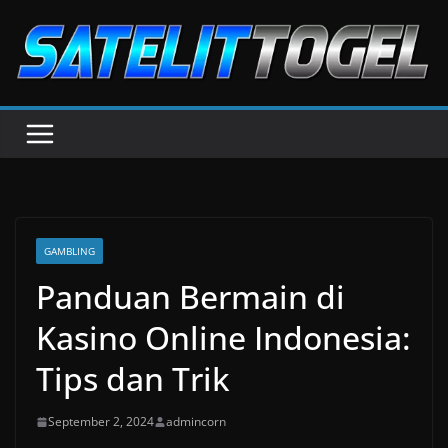
Skip
to
content
GAMBLING
Panduan Bermain di
Kasino Online Indonesia:
Tips dan Trik
September 2, 2024
admincorn