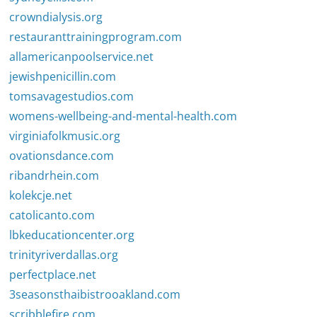
crowndialysis.org
restauranttrainingprogram.com
allamericanpoolservice.net
jewishpenicillin.com
tomsavagestudios.com
womens-wellbeing-and-mental-health.com
virginiafolkmusic.org
ovationsdance.com
ribandrhein.com
kolekcje.net
catolicanto.com
lbkeducationcenter.org
trinityriverdallas.org
perfectplace.net
3seasonsthaibistrooakland.com
scribblefire.com