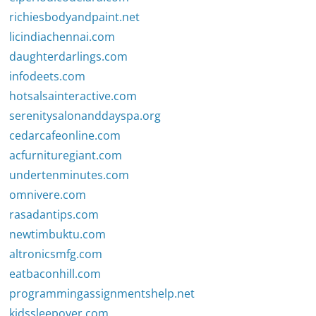
richiesbodyandpaint.net
licindiachennai.com
daughterdarlings.com
infodeets.com
hotsalsainteractive.com
serenitysalonanddayspa.org
cedarcafeonline.com
acfurnituregiant.com
undertenminutes.com
omnivere.com
rasadantips.com
newtimbuktu.com
altronicsmfg.com
eatbaconhill.com
programmingassignmentshelp.net
kidssleepover.com