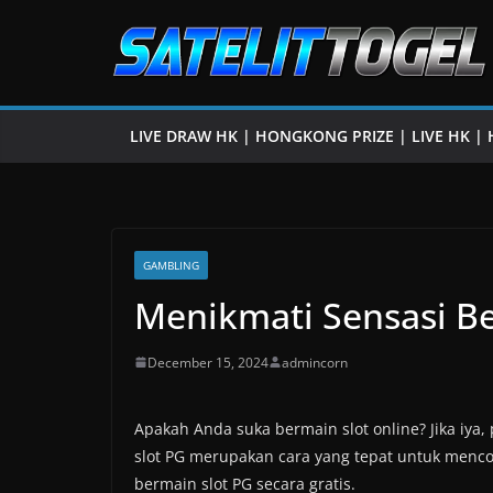
Skip
to
content
LIVE DRAW HK | HONGKONG PRIZE | LIVE HK |
GAMBLING
Menikmati Sensasi B
December 15, 2024
admincorn
Apakah Anda suka bermain slot online? Jika iya
slot PG merupakan cara yang tepat untuk menc
bermain slot PG secara gratis.