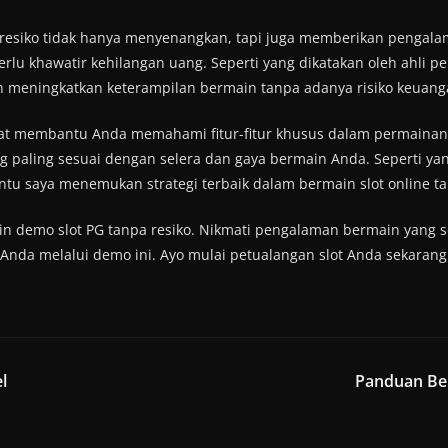
 resiko tidak hanya menyenangkan, tapi juga memberikan pengal
rlu khawatir kehilangan uang. Seperti yang dikatakan oleh ahli pe
 meningkatkan keterampilan bermain tanpa adanya risiko keuang
apat membantu Anda memahami fitur-fitur khusus dalam permainan
paling sesuai dengan selera dan gaya bermain Anda. Seperti ya
u saya menemukan strategi terbaik dalam bermain slot online t
in demo slot PG tanpa resiko. Nikmati pengalaman bermain yang s
nda melalui demo ini. Ayo mulai petualangan slot Anda sekarang
l
Panduan Ber