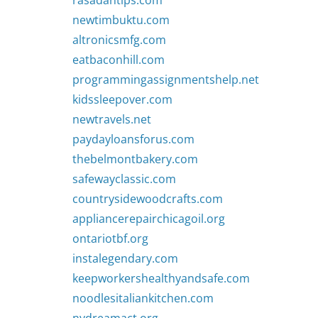
newtimbuktu.com
altronicsmfg.com
eatbaconhill.com
programmingassignmentshelp.net
kidssleepover.com
newtravels.net
paydayloansforus.com
thebelmontbakery.com
safewayclassic.com
countrysidewoodcrafts.com
appliancerepairchicagoil.org
ontariotbf.org
instalegendary.com
keepworkershealthyandsafe.com
noodlesitaliankitchen.com
nydreamact.org