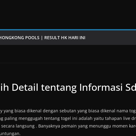
 HONGKONG POOLS | RESULT HK HARI INI
h Detail tentang Informasi Sd
 yang biasa dikenal dengan sebutan yang biasa dikenal nama toge
ng paling menggugah tentang togel ini adalah yaitu tahapan liv
 secara langsung . Banyaknya pemain yang menunggu momen kare
runtungan.