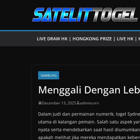
Skip
to
content
LIVE DRAW HK | HONGKONG PRIZE | LIVE HK |
GAMBLING
Menggali Dengan Lebi
December 13, 2025
admincorn
Dalam judi dan permainan numerik, togel Sydney
utama di kalangan pemain. Salah satu aspek ya
nyata serta mendebarkan saat hasil diumumkan
apakah melihat jika mereka mendapatkan kebe