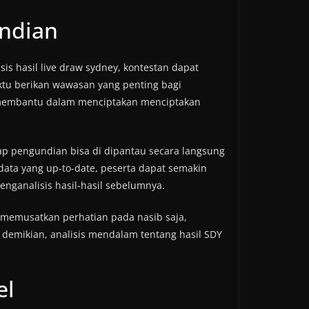
undian
s hasil live draw sydney, kontestan dapat
ktu berikan wawasan yang penting bagi
un membantu dalam menciptakan menciptakan
iap pengundian bisa di dipantau secara langsung
ata yang up-to-date, peserta dapat semakin
nganalisis hasil-hasil sebelumnya.
memusatkan perhatian pada nasib saja,
demikian, analisis mendalam tentang hasil SDY
el