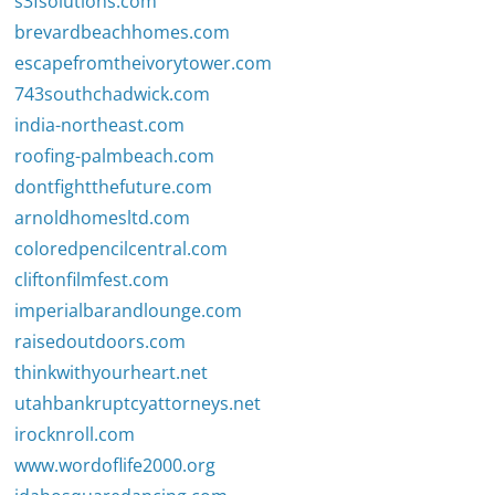
s3fsolutions.com
brevardbeachhomes.com
escapefromtheivorytower.com
743southchadwick.com
india-northeast.com
roofing-palmbeach.com
dontfightthefuture.com
arnoldhomesltd.com
coloredpencilcentral.com
cliftonfilmfest.com
imperialbarandlounge.com
raisedoutdoors.com
thinkwithyourheart.net
utahbankruptcyattorneys.net
irocknroll.com
www.wordoflife2000.org