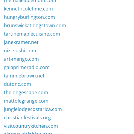
themalleablemom.com
kennethcoletime.com
hungryburlington.com
brunswickatlongstown.com
tartinemaplecuisine.com
janekramer.net
nizi-sushi.com
art-mengo.com
gaiaprimeradio.com
tammiebrown.net
dutonc.com
thelongescape.com
mattolegrange.com
junglelodgecostarica.com
christianfestivals.org
visitcountrykitchen.com