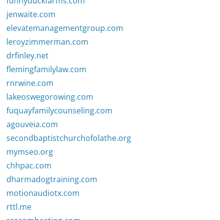
funnyduckfarms.com
jenwaite.com
elevatemanagementgroup.com
leroyzimmerman.com
drfinley.net
flemingfamilylaw.com
rnrwine.com
lakeoswegorowing.com
fuquayfamilycounseling.com
agouveia.com
secondbaptistchurchofolathe.org
mymseo.org
chhpac.com
dharmadogtraining.com
motionaudiotx.com
rttl.me