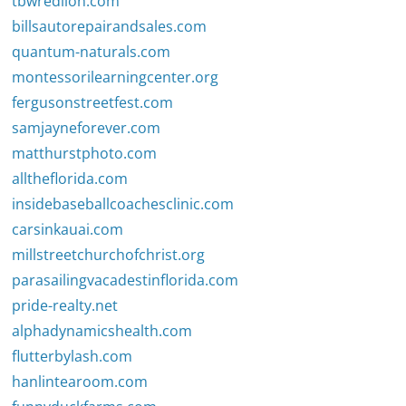
tbwredlion.com
billsautorepairandsales.com
quantum-naturals.com
montessorilearningcenter.org
fergusonstreetfest.com
samjayneforever.com
matthurstphoto.com
alltheflorida.com
insidebaseballcoachesclinic.com
carsinkauai.com
millstreetchurchofchrist.org
parasailingvacadestinflorida.com
pride-realty.net
alphadynamicshealth.com
flutterbylash.com
hanlintearoom.com