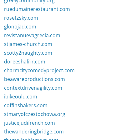
greelycommunity.org
ruedumainerestaurant.com
rosetzsky.com
glonojad.com
revistanuevagrecia.com
stjames-church.com
scotty2naughty.com
doreeshafrir.com
charmcitycomedyproject.com
beawareproductions.com
contextdrivenagility.com
ibikeoulu.com
coffinshakers.com
stmaryofczestochowa.org
justicejudifrench.com
thewanderingbridge.com