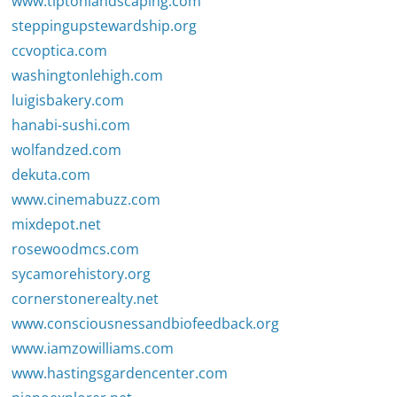
www.tiptonlandscaping.com
steppingupstewardship.org
ccvoptica.com
washingtonlehigh.com
luigisbakery.com
hanabi-sushi.com
wolfandzed.com
dekuta.com
www.cinemabuzz.com
mixdepot.net
rosewoodmcs.com
sycamorehistory.org
cornerstonerealty.net
www.consciousnessandbiofeedback.org
www.iamzowilliams.com
www.hastingsgardencenter.com