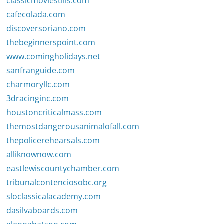
classicmoviestills.com
cafecolada.com
discoversoriano.com
thebeginnerspoint.com
www.comingholidays.net
sanfranguide.com
charmoryllc.com
3dracinginc.com
houstoncriticalmass.com
themostdangerousanimalofall.com
thepolicerehearsals.com
alliknownow.com
eastlewiscountychamber.com
tribunalcontenciosobc.org
sloclassicalacademy.com
dasilvaboards.com