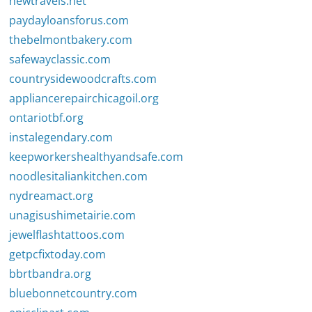
newtravels.net
paydayloansforus.com
thebelmontbakery.com
safewayclassic.com
countrysidewoodcrafts.com
appliancerepairchicagoil.org
ontariotbf.org
instalegendary.com
keepworkershealthyandsafe.com
noodlesitaliankitchen.com
nydreamact.org
unagisushimetairie.com
jewelflashtattoos.com
getpcfixtoday.com
bbrtbandra.org
bluebonnetcountry.com