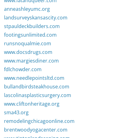
www.fatandqueer.com
anneashleyumc.org
landsurveyskansascity.com
stpauldeckbuilders.com
footingsunlimited.com
runsnoqualmie.com
www.docsdrugs.com
www.margiesdiner.com
fdlchowder.com
www.needlepointsltd.com
bullandbirdsteakhouse.com
lascolinasplasticsurgery.com
www.cliftonheritage.org
sma43.org
remodelingchicagoonline.com
brentwoodyogacenter.com