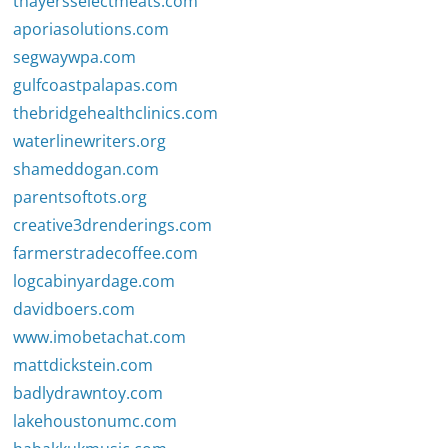
thayersselectmeats.com
aporiasolutions.com
segwaywpa.com
gulfcoastpalapas.com
thebridgehealthclinics.com
waterlinewriters.org
shameddogan.com
parentsoftots.org
creative3drenderings.com
farmerstradecoffee.com
logcabinyardage.com
davidboers.com
www.imobetachat.com
mattdickstein.com
badlydrawntoy.com
lakehoustonumc.com