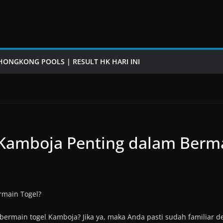
 HONGKONG POOLS | RESULT HK HARI INI
Kamboja Penting dalam Berma
rmain Togel?
ermain togel Kamboja? Jika ya, maka Anda pasti sudah familiar d