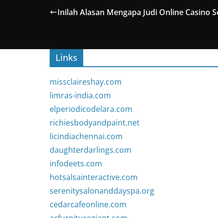
Inilah Alasan Mengapa Judi Online Casino 
Links
missclaireshay.com
limras-india.com
elperiodicodelara.com
richiesbodyandpaint.net
licindiachennai.com
daughterdarlings.com
infodeets.com
hotsalsainteractive.com
serenitysalonanddayspa.org
cedarcafeonline.com
acfurnituregiant.com