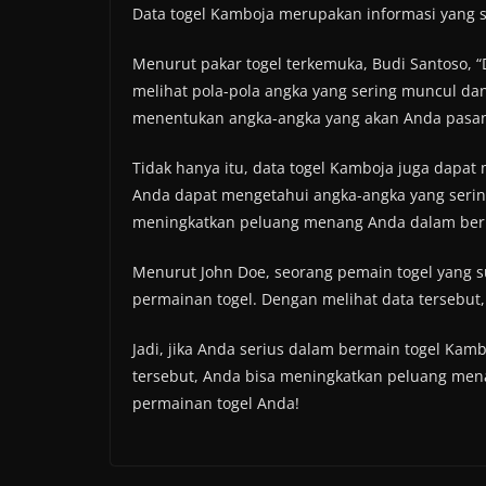
Data togel Kamboja merupakan informasi yang 
Menurut pakar togel terkemuka, Budi Santoso, 
melihat pola-pola angka yang sering muncul da
menentukan angka-angka yang akan Anda pasan
Tidak hanya itu, data togel Kamboja juga dap
Anda dapat mengetahui angka-angka yang serin
meningkatkan peluang menang Anda dalam berm
Menurut John Doe, seorang pemain togel yang
permainan togel. Dengan melihat data tersebut
Jadi, jika Anda serius dalam bermain togel Ka
tersebut, Anda bisa meningkatkan peluang men
permainan togel Anda!