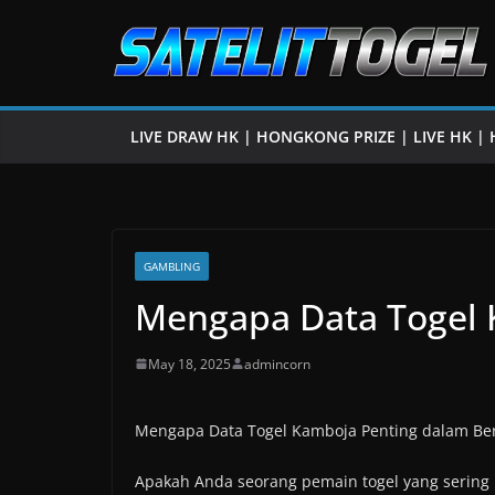
Skip
to
content
LIVE DRAW HK | HONGKONG PRIZE | LIVE HK |
GAMBLING
Mengapa Data Togel 
May 18, 2025
admincorn
Mengapa Data Togel Kamboja Penting dalam Be
Apakah Anda seorang pemain togel yang sering b