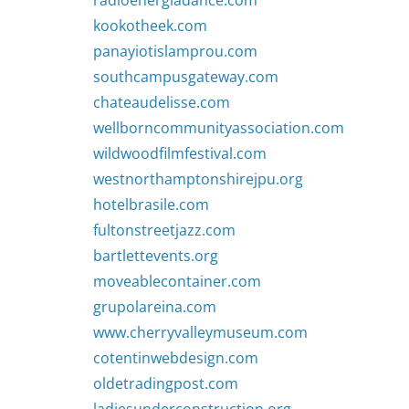
kookotheek.com
panayiotislamprou.com
southcampusgateway.com
chateaudelisse.com
wellborncommunityassociation.com
wildwoodfilmfestival.com
westnorthamptonshirejpu.org
hotelbrasile.com
fultonstreetjazz.com
bartlettevents.org
moveablecontainer.com
grupolareina.com
www.cherryvalleymuseum.com
cotentinwebdesign.com
oldetradingpost.com
ladiesunderconstruction.org