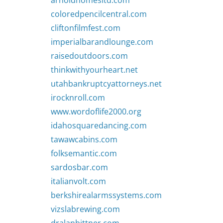
coloredpencilcentral.com
cliftonfilmfest.com
imperialbarandlounge.com
raisedoutdoors.com
thinkwithyourheart.net
utahbankruptcyattorneys.net
irocknroll.com
www.wordoflife2000.org
idahosquaredancing.com
tawawcabins.com
folksemantic.com
sardosbar.com
italianvolt.com
berkshirealarmssystems.com
vizslabrewing.com
dralanbittner.com