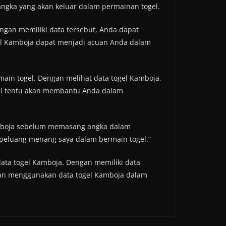
ngka yang akan keluar dalam permainan togel.
ngan memiliki data tersebut, Anda dapat
ogel Kamboja dapat menjadi acuan Anda dalam
in togel. Dengan melihat data togel Kamboja,
ini tentu akan membantu Anda dalam
amboja sebelum memasang angka dalam
 peluang menang saya dalam bermain togel.”
ata togel Kamboja. Dengan memiliki data
dan menggunakan data togel Kamboja dalam