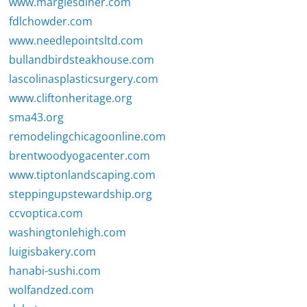
www.margiesdiner.com
fdlchowder.com
www.needlepointsltd.com
bullandbirdsteakhouse.com
lascolinasplasticsurgery.com
www.cliftonheritage.org
sma43.org
remodelingchicagoonline.com
brentwoodyogacenter.com
www.tiptonlandscaping.com
steppingupstewardship.org
ccvoptica.com
washingtonlehigh.com
luigisbakery.com
hanabi-sushi.com
wolfandzed.com