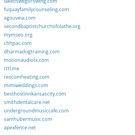
lakeoswegorowing.com
fuquayfamilycounseling.com
agouveia.com
secondbaptistchurchofolathe.org
mymseo.org
chhpac.com
dharmadogtraining.com
motionaudiotx.com
rttl.me
rescomheating.com
mimiweddings.com
besthostinnkansascity.com
smithdentalcare.net
undergroundmusiccafe.com
samhubermusic.com
apexfence.net