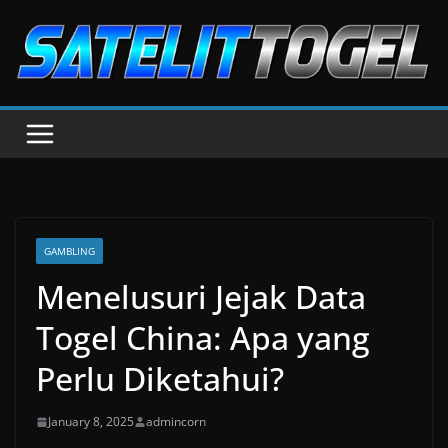
Skip
to
content
GAMBLING
Menelusuri Jejak Data
Togel China: Apa yang
Perlu Diketahui?
January 8, 2025
admincorn