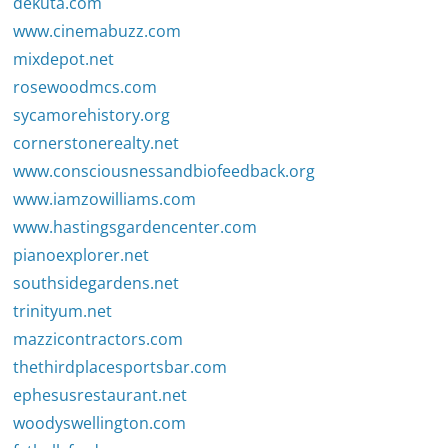
dekuta.com
www.cinemabuzz.com
mixdepot.net
rosewoodmcs.com
sycamorehistory.org
cornerstonerealty.net
www.consciousnessandbiofeedback.org
www.iamzowilliams.com
www.hastingsgardencenter.com
pianoexplorer.net
southsidegardens.net
trinityum.net
mazzicontractors.com
thethirdplacesportsbar.com
ephesusrestaurant.net
woodyswellington.com