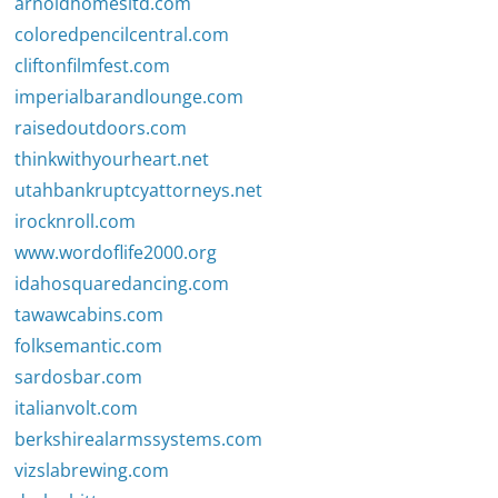
arnoldhomesltd.com
coloredpencilcentral.com
cliftonfilmfest.com
imperialbarandlounge.com
raisedoutdoors.com
thinkwithyourheart.net
utahbankruptcyattorneys.net
irocknroll.com
www.wordoflife2000.org
idahosquaredancing.com
tawawcabins.com
folksemantic.com
sardosbar.com
italianvolt.com
berkshirealarmssystems.com
vizslabrewing.com