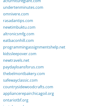
acfurnituregiant.com
undertenminutes.com
omnivere.com
rasadantips.com
newtimbuktu.com
altronicsmfg.com
eatbaconhill.com
programmingassignmentshelp.net
kidssleepover.com
newtravels.net
paydayloansforus.com
thebelmontbakery.com
safewayclassic.com
countrysidewoodcrafts.com
appliancerepairchicagoil.org
ontariotbf.org