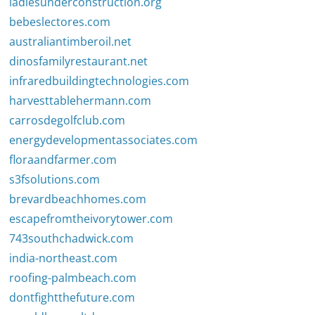
ladiesunderconstruction.org
bebeslectores.com
australiantimberoil.net
dinosfamilyrestaurant.net
infraredbuildingtechnologies.com
harvesttablehermann.com
carrosdegolfclub.com
energydevelopmentassociates.com
floraandfarmer.com
s3fsolutions.com
brevardbeachhomes.com
escapefromtheivorytower.com
743southchadwick.com
india-northeast.com
roofing-palmbeach.com
dontfightthefuture.com