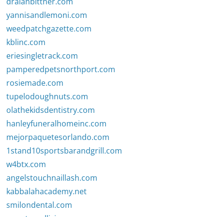
dralanbittner.com
yannisandlemoni.com
weedpatchgazette.com
kblinc.com
eriesingletrack.com
pamperedpetsnorthport.com
rosiemade.com
tupelodoughnuts.com
olathekidsdentistry.com
hanleyfuneralhomeinc.com
mejorpaquetesorlando.com
1stand10sportsbarandgrill.com
w4btx.com
angelstouchnaillash.com
kabbalahacademy.net
smilondental.com