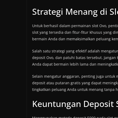
Strategi Menang di S
Untuk berhasil dalam permainan slot Ovo, pen
slot yang tersedia dan fitur-fitur khusus yan
bermain Anda dan memaksimalkan peluang ke
Salah satu strategi yang efektif adalah mengat
deposit Ovo, dan patuhi batas tersebut. Janga
Anda dapat bermain lebih lama dan meningkat
Selain mengatur anggaran, penting juga untuk
deposit atau putaran gratis yang dapat mening
tingkatkan peluang Anda untuk menang tanpa h
Keuntungan Deposit S
Menggunakan metode deposit 5000 pada slot ov