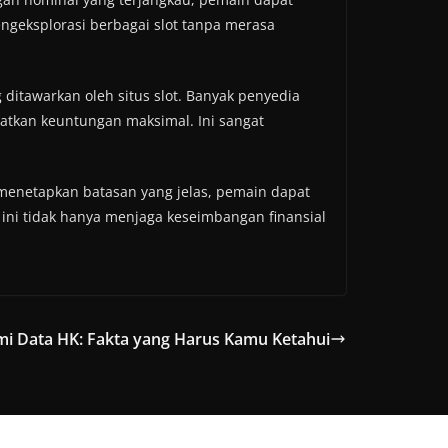
geksplorasi berbagai slot tanpa merasa
itawarkan oleh situs slot. Banyak penyedia
atkan keuntungan maksimal. Ini sangat
menetapkan batasan yang jelas, pemain dapat
ini tidak hanya menjaga keseimbangan finansial
i Data HK: Fakta yang Harus Kamu Ketahui