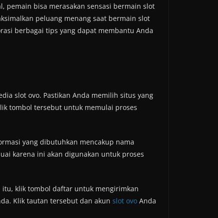
, pemain bisa merasakan sensasi bermain slot
maksimalkan peluang menang saat bermain slot
orasi berbagai tips yang dapat membantu Anda
ia slot ovo. Pastikan Anda memilih situs yang
Klik tombol tersebut untuk memulai proses
informasi yang dibutuhkan mencakup nama
suai karena ini akan digunakan untuk proses
itu, klik tombol daftar untuk mengirimkan
da. Klik tautan tersebut dan akun
slot ovo
Anda