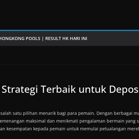
 HONGKONG POOLS | RESULT HK HARI INI
Strategi Terbaik untuk Deposi
i salah satu pilihan menarik bagi para pemain. Dengan berbagai
kemenangan maksimal dan menikmati pengalaman bermain yang se
kan kesempatan kepada pemain untuk memulai petualangan merek