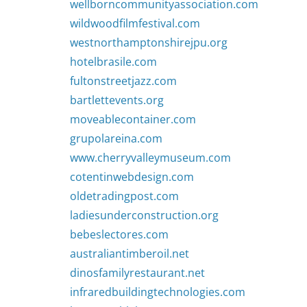
wellborncommunityassociation.com
wildwoodfilmfestival.com
westnorthamptonshirejpu.org
hotelbrasile.com
fultonstreetjazz.com
bartlettevents.org
moveablecontainer.com
grupolareina.com
www.cherryvalleymuseum.com
cotentinwebdesign.com
oldetradingpost.com
ladiesunderconstruction.org
bebeslectores.com
australiantimberoil.net
dinosfamilyrestaurant.net
infraredbuildingtechnologies.com