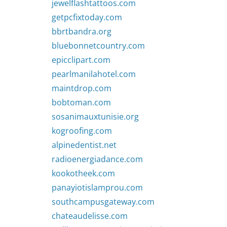
jewelflashtattoos.com
getpcfixtoday.com
bbrtbandra.org
bluebonnetcountry.com
epicclipart.com
pearlmanilahotel.com
maintdrop.com
bobtoman.com
sosanimauxtunisie.org
kogroofing.com
alpinedentist.net
radioenergiadance.com
kookotheek.com
panayiotislamprou.com
southcampusgateway.com
chateaudelisse.com