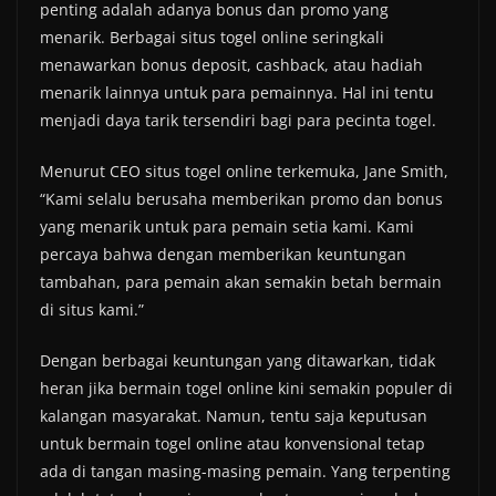
penting adalah adanya bonus dan promo yang
menarik. Berbagai situs togel online seringkali
menawarkan bonus deposit, cashback, atau hadiah
menarik lainnya untuk para pemainnya. Hal ini tentu
menjadi daya tarik tersendiri bagi para pecinta togel.
Menurut CEO situs togel online terkemuka, Jane Smith,
“Kami selalu berusaha memberikan promo dan bonus
yang menarik untuk para pemain setia kami. Kami
percaya bahwa dengan memberikan keuntungan
tambahan, para pemain akan semakin betah bermain
di situs kami.”
Dengan berbagai keuntungan yang ditawarkan, tidak
heran jika bermain togel online kini semakin populer di
kalangan masyarakat. Namun, tentu saja keputusan
untuk bermain togel online atau konvensional tetap
ada di tangan masing-masing pemain. Yang terpenting