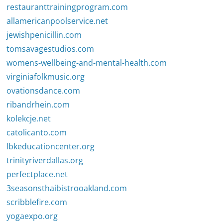
restauranttrainingprogram.com
allamericanpoolservice.net
jewishpenicillin.com
tomsavagestudios.com
womens-wellbeing-and-mental-health.com
virginiafolkmusic.org
ovationsdance.com
ribandrhein.com
kolekcje.net
catolicanto.com
lbkeducationcenter.org
trinityriverdallas.org
perfectplace.net
3seasonsthaibistrooakland.com
scribblefire.com
yogaexpo.org