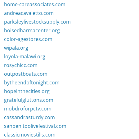
home-careassociates.com
andreacavaletto.com
parksleylivestocksupply.com
boisedharmacenter.org
color-agestores.com
wipala.org
loyola-malawi.org
rosychicc.com
outpostboats.com
bytheendoftonight.com
hopeinthecities.org
gratefulgluttons.com
mobdroforpctv.com
cassandrasturdy.com
sanbenitoolivefestival.com
classicmoviestills.com