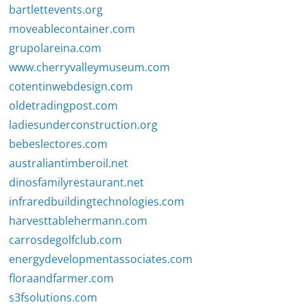
bartlettevents.org
moveablecontainer.com
grupolareina.com
www.cherryvalleymuseum.com
cotentinwebdesign.com
oldetradingpost.com
ladiesunderconstruction.org
bebeslectores.com
australiantimberoil.net
dinosfamilyrestaurant.net
infraredbuildingtechnologies.com
harvesttablehermann.com
carrosdegolfclub.com
energydevelopmentassociates.com
floraandfarmer.com
s3fsolutions.com