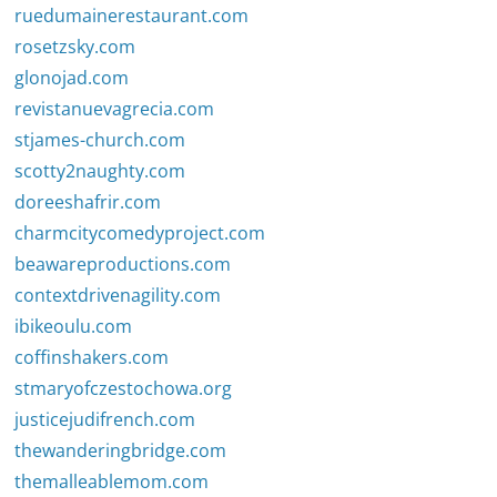
ruedumainerestaurant.com
rosetzsky.com
glonojad.com
revistanuevagrecia.com
stjames-church.com
scotty2naughty.com
doreeshafrir.com
charmcitycomedyproject.com
beawareproductions.com
contextdrivenagility.com
ibikeoulu.com
coffinshakers.com
stmaryofczestochowa.org
justicejudifrench.com
thewanderingbridge.com
themalleablemom.com