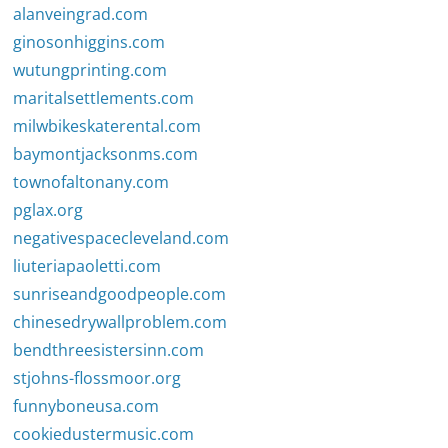
alanveingrad.com
ginosonhiggins.com
wutungprinting.com
maritalsettlements.com
milwbikeskaterental.com
baymontjacksonms.com
townofaltonany.com
pglax.org
negativespacecleveland.com
liuteriapaoletti.com
sunriseandgoodpeople.com
chinesedrywallproblem.com
bendthreesistersinn.com
stjohns-flossmoor.org
funnyboneusa.com
cookiedustermusic.com