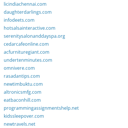
licindiachennai.com
daughterdarlings.com
infodeets.com
hotsalsainteractive.com
serenitysalonanddayspa.org
cedarcafeonline.com
acfurnituregiant.com
undertenminutes.com
omnivere.com
rasadantips.com
newtimbuktu.com
altronicsmfg.com
eatbaconhill.com
programmingassignmentshelp.net
kidssleepover.com
newtravels.net