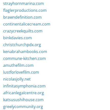
strayhornmarina.com
flaglerproductions.com
brawndefinition.com
continentalicecream.com
crazycreekquilts.com
binkdavies.com
christchurchpdx.org
kenabrahambooks.com
commune-kitchen.com
amuthefilm.com
lustforlovefilm.com
nicolasjolly.net
infinitasymphonia.com
africanlegalcentre.org
katsusushihouse.com
greelycommunity.org