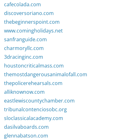
cafecolada.com
discoversoriano.com
thebeginnerspoint.com
www.comingholidays.net
sanfranguide.com
charmoryllc.com
3dracinginc.com
houstoncriticalmass.com
themostdangerousanimalofall.com
thepolicerehearsals.com
alliknownow.com
eastlewiscountychamber.com
tribunalcontenciosobc.org
sloclassicalacademy.com
dasilvaboards.com
glennabatson.com