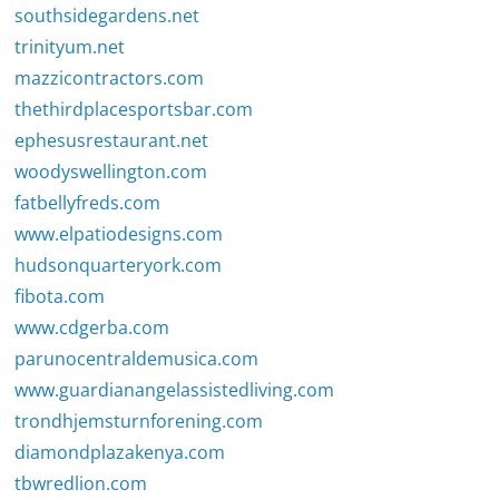
southsidegardens.net
trinityum.net
mazzicontractors.com
thethirdplacesportsbar.com
ephesusrestaurant.net
woodyswellington.com
fatbellyfreds.com
www.elpatiodesigns.com
hudsonquarteryork.com
fibota.com
www.cdgerba.com
parunocentraldemusica.com
www.guardianangelassistedliving.com
trondhjemsturnforening.com
diamondplazakenya.com
tbwredlion.com