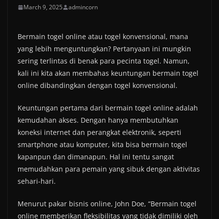
March 9, 2025
admincorn
Bermain togel online atau togel konvensional, mana
yang lebih menguntungkan? Pertanyaan ini mungkin
sering terlintas di benak para pecinta togel. Namun,
kali ini kita akan membahas keuntungan bermain togel
online dibandingkan dengan togel konvensional.
Keuntungan pertama dari bermain togel online adalah
kemudahan akses. Dengan hanya membutuhkan
koneksi internet dan perangkat elektronik, seperti
smartphone atau komputer, kita bisa bermain togel
kapanpun dan dimanapun. Hal ini tentu sangat
memudahkan para pemain yang sibuk dengan aktivitas
sehari-hari.
Menurut pakar bisnis online, John Doe, “Bermain togel
online memberikan fleksibilitas yang tidak dimiliki oleh