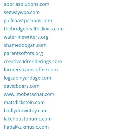
aporiasolutions.com
segwaywpa.com
gulfcoastpalapas.com
thebridgehealthclinics.com
waterlinewriters.org
shameddogan.com
parentsoftots.org
creative3drenderings.com
farmerstradecoffee.com
logcabinyardage.com
davidboers.com
www.imobetachat.com
mattdickstein.com
badlydrawntoy.com
lakehoustonumc.com
habakkukmusic.com