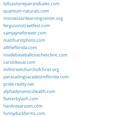
billsautorepairandsales.com
quantum-naturals.com
montessorilearningcenter.org
fergusonstreetfest.com
samjayneforever.com
matthurstphoto.com
alltheflorida.com
insidebaseballcoachesclinic.com
carsinkauai.com
millstreetchurchofchrist.org
parasailingvacadestinflorida.com
pride-realty.net
alphadynamicshealth.com
flutterbylash.com
hanlintearoom.com
funnyduckfarms.com