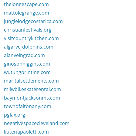
thelongescape.com
mattolegrange.com
junglelodgecostarica.com
christianfestivals.org
visitcountrykitchen.com
algarve-dolphins.com
alanveingrad.com
ginosonhiggins.com
wutungprinting.com
maritalsettlements.com
milwbikeskaterental.com
baymontjacksonms.com
townofaltonany.com
pglax.org
negativespacecleveland.com
liuteriapaoletti.com