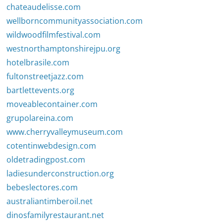
chateaudelisse.com
wellborncommunityassociation.com
wildwoodfilmfestival.com
westnorthamptonshirejpu.org
hotelbrasile.com
fultonstreetjazz.com
bartlettevents.org
moveablecontainer.com
grupolareina.com
www.cherryvalleymuseum.com
cotentinwebdesign.com
oldetradingpost.com
ladiesunderconstruction.org
bebeslectores.com
australiantimberoil.net
dinosfamilyrestaurant.net