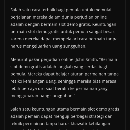
Salah satu cara terbaik bagi pemula untuk memulai
perjalanan mereka dalam dunia perjudian online
adalah dengan bermain slot demo gratis. Keuntungan
bermain slot demo gratis untuk pemula sangat besar,
karena mereka dapat mempelajari cara bermain tanpa
harus mengeluarkan uang sungguhan.
Menurut pakar perjudian online, John Smith, “Bermain
slot demo gratis adalah langkah yang cerdas bagi
pemula. Mereka dapat belajar aturan permainan tanpa
resiko kehilangan uang, sehingga mereka bisa merasa
lebih percaya diri saat beralih ke permainan yang
menggunakan uang sungguhan.”
Salah satu keuntungan utama bermain slot demo gratis
adalah pemain dapat menguji berbagai strategi dan
teknik permainan tanpa harus khawatir kehilangan