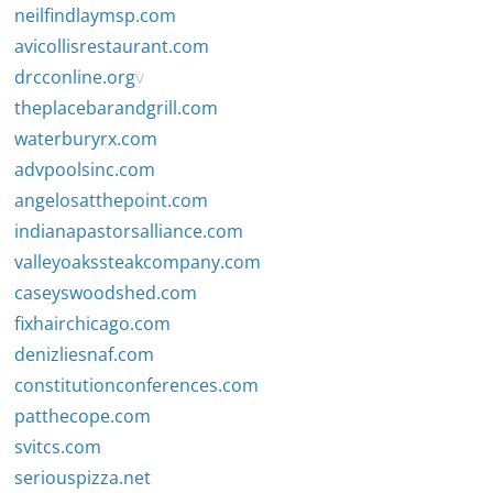
neilfindlaymsp.com
avicollisrestaurant.com
drcconline.org
v
theplacebarandgrill.com
waterburyrx.com
advpoolsinc.com
angelosatthepoint.com
indianapastorsalliance.com
valleyoakssteakcompany.com
caseyswoodshed.com
fixhairchicago.com
denizliesnaf.com
constitutionconferences.com
patthecope.com
svitcs.com
seriouspizza.net