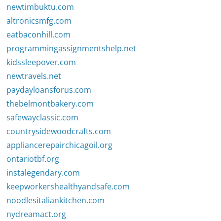
newtimbuktu.com
altronicsmfg.com
eatbaconhill.com
programmingassignmentshelp.net
kidssleepover.com
newtravels.net
paydayloansforus.com
thebelmontbakery.com
safewayclassic.com
countrysidewoodcrafts.com
appliancerepairchicagoil.org
ontariotbf.org
instalegendary.com
keepworkershealthyandsafe.com
noodlesitaliankitchen.com
nydreamact.org