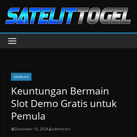
Skip
to
content
GAMBLING
Keuntungan Bermain
Slot Demo Gratis untuk
Pemula
December 16, 2024
admincorn