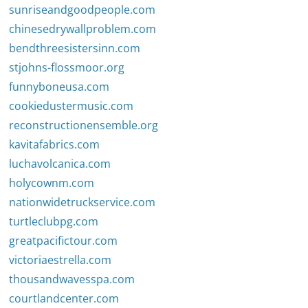
sunriseandgoodpeople.com
chinesedrywallproblem.com
bendthreesistersinn.com
stjohns-flossmoor.org
funnyboneusa.com
cookiedustermusic.com
reconstructionensemble.org
kavitafabrics.com
luchavolcanica.com
holycownm.com
nationwidetruckservice.com
turtleclubpg.com
greatpacifictour.com
victoriaestrella.com
thousandwavesspa.com
courtlandcenter.com