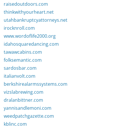
raisedoutdoors.com
thinkwithyourheart.net
utahbankruptcyattorneys.net
irocknroll.com
www.wordoflife2000.org
idahosquaredancing.com
tawawcabins.com
folksemantic.com
sardosbar.com
italianvolt.com
berkshirealarmssystems.com
vizslabrewing.com
dralanbittner.com
yannisandlemoni.com
weedpatchgazette.com
kblinc.com