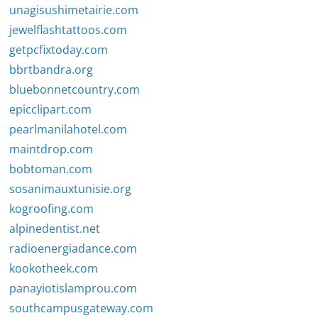
unagisushimetairie.com
jewelflashtattoos.com
getpcfixtoday.com
bbrtbandra.org
bluebonnetcountry.com
epicclipart.com
pearlmanilahotel.com
maintdrop.com
bobtoman.com
sosanimauxtunisie.org
kogroofing.com
alpinedentist.net
radioenergiadance.com
kookotheek.com
panayiotislamprou.com
southcampusgateway.com