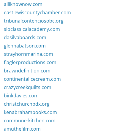
alliknownow.com
eastlewiscountychamber.com
tribunalcontenciosobc.org
sloclassicalacademy.com
dasilvaboards.com
glennabatson.com
strayhornmarina.com
flaglerproductions.com
brawndefinition.com
continentalicecream.com
crazycreekquilts.com
binkdavies.com
christchurchpdx.org
kenabrahambooks.com
commune-kitchen.com
amuthefilm.com