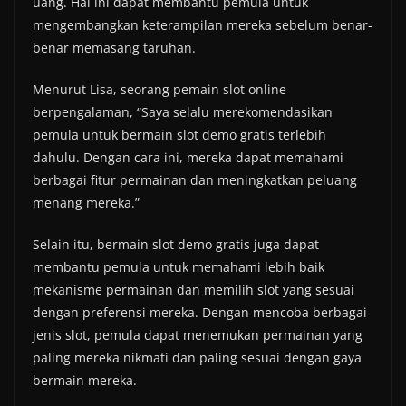
uang. Hal ini dapat membantu pemula untuk
mengembangkan keterampilan mereka sebelum benar-
benar memasang taruhan.
Menurut Lisa, seorang pemain slot online
berpengalaman, “Saya selalu merekomendasikan
pemula untuk bermain slot demo gratis terlebih
dahulu. Dengan cara ini, mereka dapat memahami
berbagai fitur permainan dan meningkatkan peluang
menang mereka.”
Selain itu, bermain slot demo gratis juga dapat
membantu pemula untuk memahami lebih baik
mekanisme permainan dan memilih slot yang sesuai
dengan preferensi mereka. Dengan mencoba berbagai
jenis slot, pemula dapat menemukan permainan yang
paling mereka nikmati dan paling sesuai dengan gaya
bermain mereka.