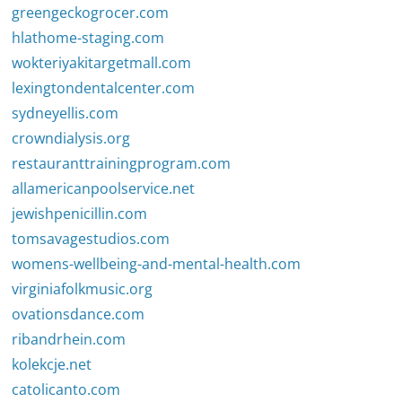
greengeckogrocer.com
hlathome-staging.com
wokteriyakitargetmall.com
lexingtondentalcenter.com
sydneyellis.com
crowndialysis.org
restauranttrainingprogram.com
allamericanpoolservice.net
jewishpenicillin.com
tomsavagestudios.com
womens-wellbeing-and-mental-health.com
virginiafolkmusic.org
ovationsdance.com
ribandrhein.com
kolekcje.net
catolicanto.com