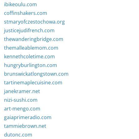
ibikeoulu.com
coffinshakers.com
stmaryofczestochowa.org
justicejudifrench.com
thewanderingbridge.com
themalleablemom.com
kennethcoletime.com
hungryburlington.com
brunswickatlongstown.com
tartinemaplecuisine.com
janekramer.net
nizi-sushi.com
art-mengo.com
gaiaprimeradio.com
tammiebrown.net
dutonc.com