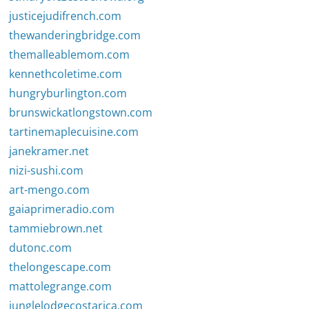
justicejudifrench.com
thewanderingbridge.com
themalleablemom.com
kennethcoletime.com
hungryburlington.com
brunswickatlongstown.com
tartinemaplecuisine.com
janekramer.net
nizi-sushi.com
art-mengo.com
gaiaprimeradio.com
tammiebrown.net
dutonc.com
thelongescape.com
mattolegrange.com
junglelodgecostarica.com