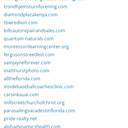
trondhjemsturnforening.com
diamondplazakenya.com
tbwredlion.com
billsautorepairandsales.com
quantum-naturals.com
montessorilearningcenter.org
fergusonstreetfest.com
samjayneforever.com
matthurstphoto.com
alltheflorida.com
insidebaseballcoachesclinic.com
carsinkauai.com
millstreetchurchofchrist.org
parasailingvacadestinflorida.com
pride-realty.net
alphadynamicshealth.com