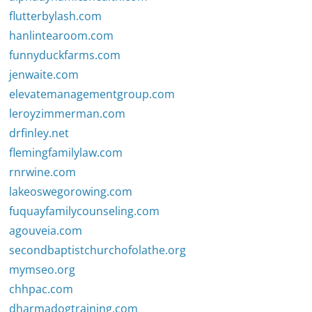
flutterbylash.com
hanlintearoom.com
funnyduckfarms.com
jenwaite.com
elevatemanagementgroup.com
leroyzimmerman.com
drfinley.net
flemingfamilylaw.com
rnrwine.com
lakeoswegorowing.com
fuquayfamilycounseling.com
agouveia.com
secondbaptistchurchofolathe.org
mymseo.org
chhpac.com
dharmadogtraining.com