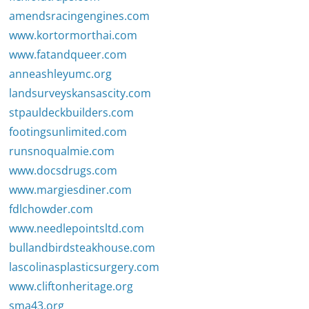
amendsracingengines.com
www.kortormorthai.com
www.fatandqueer.com
anneashleyumc.org
landsurveyskansascity.com
stpauldeckbuilders.com
footingsunlimited.com
runsnoqualmie.com
www.docsdrugs.com
www.margiesdiner.com
fdlchowder.com
www.needlepointsltd.com
bullandbirdsteakhouse.com
lascolinasplasticsurgery.com
www.cliftonheritage.org
sma43.org