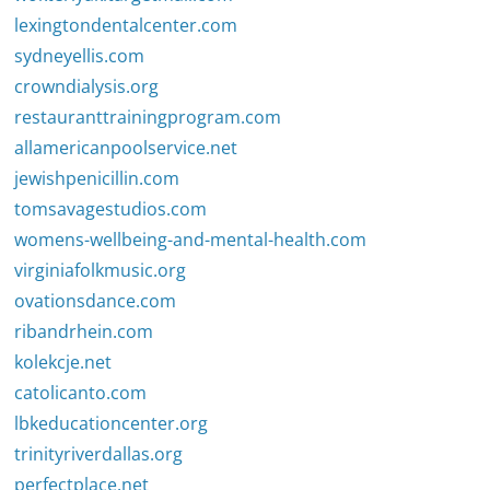
lexingtondentalcenter.com
sydneyellis.com
crowndialysis.org
restauranttrainingprogram.com
allamericanpoolservice.net
jewishpenicillin.com
tomsavagestudios.com
womens-wellbeing-and-mental-health.com
virginiafolkmusic.org
ovationsdance.com
ribandrhein.com
kolekcje.net
catolicanto.com
lbkeducationcenter.org
trinityriverdallas.org
perfectplace.net