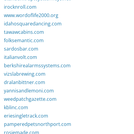
irocknroll.com
www.wordoflife2000.org
idahosquaredancing.com
tawawcabins.com
folksemantic.com
sardosbar.com
italianvolt.com
berkshirealarmssystems.com
vizslabrewing.com
dralanbittner.com
yannisandlemoni.com
weedpatchgazette.com
kblinc.com
eriesingletrack.com
pamperedpetsnorthport.com
rosiemade.com