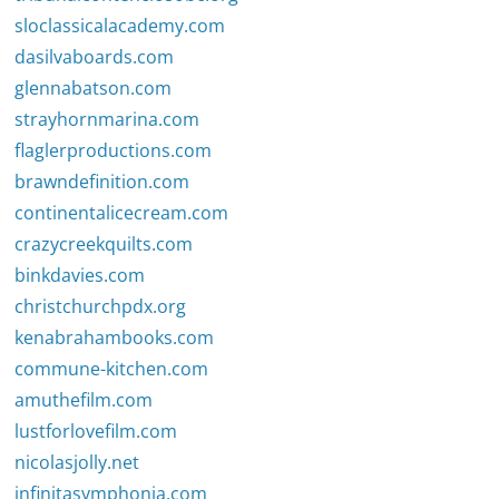
sloclassicalacademy.com
dasilvaboards.com
glennabatson.com
strayhornmarina.com
flaglerproductions.com
brawndefinition.com
continentalicecream.com
crazycreekquilts.com
binkdavies.com
christchurchpdx.org
kenabrahambooks.com
commune-kitchen.com
amuthefilm.com
lustforlovefilm.com
nicolasjolly.net
infinitasymphonia.com