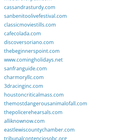
cassandrasturdy.com
sanbenitoolivefestival.com
classicmoviestills.com
cafecolada.com
discoversoriano.com
thebeginnerspoint.com
www.comingholidays.net
sanfranguide.com
charmoryllc.com
3dracinginc.com
houstoncriticalmass.com
themostdangerousanimalofall.com
thepolicerehearsals.com
alliknownow.com
eastlewiscountychamber.com
tribunalcontenciosobc.org