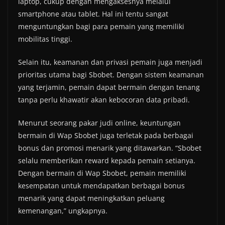
laptop, cukup dengan mengaksesnya melalui
smartphone atau tablet. Hal ini tentu sangat
menguntungkan bagi para pemain yang memiliki
mobilitas tinggi.
Selain itu, keamanan dan privasi pemain juga menjadi
prioritas utama bagi Sbobet. Dengan sistem keamanan
yang terjamin, pemain dapat bermain dengan tenang
tanpa perlu khawatir akan kebocoran data pribadi.
Menurut seorang pakar judi online, keuntungan
bermain di Wap Sbobet juga terletak pada berbagai
bonus dan promosi menarik yang ditawarkan. “Sbobet
selalu memberikan reward kepada pemain setianya.
Dengan bermain di Wap Sbobet, pemain memiliki
kesempatan untuk mendapatkan berbagai bonus
menarik yang dapat meningkatkan peluang
kemenangan,” ungkapnya.