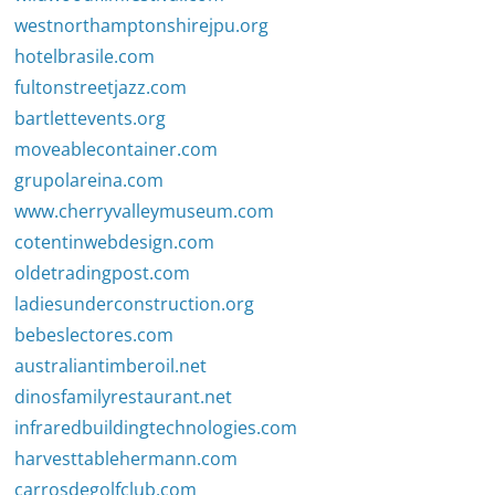
westnorthamptonshirejpu.org
hotelbrasile.com
fultonstreetjazz.com
bartlettevents.org
moveablecontainer.com
grupolareina.com
www.cherryvalleymuseum.com
cotentinwebdesign.com
oldetradingpost.com
ladiesunderconstruction.org
bebeslectores.com
australiantimberoil.net
dinosfamilyrestaurant.net
infraredbuildingtechnologies.com
harvesttablehermann.com
carrosdegolfclub.com