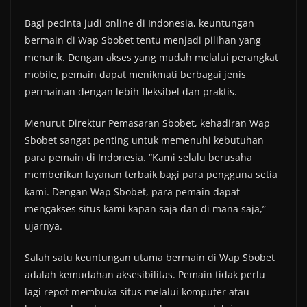
Bagi pecinta judi online di Indonesia, keuntungan
bermain di Wap Sbobet tentu menjadi pilihan yang
menarik. Dengan akses yang mudah melalui perangkat
mobile, pemain dapat menikmati berbagai jenis
permainan dengan lebih fleksibel dan praktis.
Menurut Direktur Pemasaran Sbobet, kehadiran Wap
Sbobet sangat penting untuk memenuhi kebutuhan
para pemain di Indonesia. “Kami selalu berusaha
memberikan layanan terbaik bagi para pengguna setia
kami. Dengan Wap Sbobet, para pemain dapat
mengakses situs kami kapan saja dan di mana saja,”
ujarnya.
Salah satu keuntungan utama bermain di Wap Sbobet
adalah kemudahan aksesibilitas. Pemain tidak perlu
lagi repot membuka situs melalui komputer atau