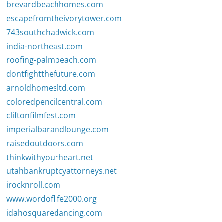
brevardbeachhomes.com
escapefromtheivorytower.com
743southchadwick.com
india-northeast.com
roofing-palmbeach.com
dontfightthefuture.com
arnoldhomesltd.com
coloredpencilcentral.com
cliftonfilmfest.com
imperialbarandlounge.com
raisedoutdoors.com
thinkwithyourheart.net
utahbankruptcyattorneys.net
irocknroll.com
www.wordoflife2000.org
idahosquaredancing.com