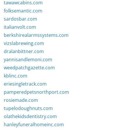
tawawcabins.com
folksemantic.com
sardosbar.com
italianvolt.com
berkshirealarmssystems.com
vizslabrewing.com
dralanbittner.com
yannisandlemoni.com
weedpatchgazette.com
kblinc.com
eriesingletrack.com
pamperedpetsnorthport.com
rosiemade.com
tupelodoughnuts.com
olathekidsdentistry.com
hanleyfuneralhomeinc.com