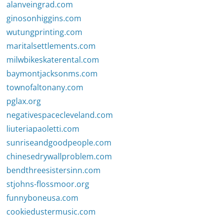
alanveingrad.com
ginosonhiggins.com
wutungprinting.com
maritalsettlements.com
milwbikeskaterental.com
baymontjacksonms.com
townofaltonany.com
pglax.org
negativespacecleveland.com
liuteriapaoletti.com
sunriseandgoodpeople.com
chinesedrywallproblem.com
bendthreesistersinn.com
stjohns-flossmoor.org
funnyboneusa.com
cookiedustermusic.com