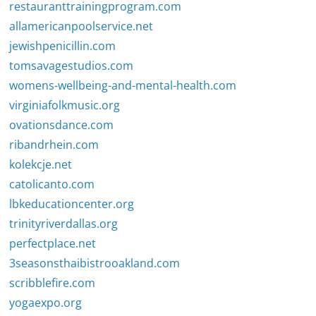
restauranttrainingprogram.com
allamericanpoolservice.net
jewishpenicillin.com
tomsavagestudios.com
womens-wellbeing-and-mental-health.com
virginiafolkmusic.org
ovationsdance.com
ribandrhein.com
kolekcje.net
catolicanto.com
lbkeducationcenter.org
trinityriverdallas.org
perfectplace.net
3seasonsthaibistrooakland.com
scribblefire.com
yogaexpo.org