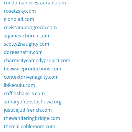
ruedumainerestaurant.com
rosetzsky.com
glonojad.com
revistanuevagrecia.com
stjames-church.com
scotty2naughty.com
doreeshafrir.com
charmcitycomedyproject.com
beawareproductions.com
contextdrivenagility.com
ibikeoulu.com
coffinshakers.com
stmaryofczestochowa.org
justicejudifrench.com
thewanderingbridge.com
themalleablemom.com