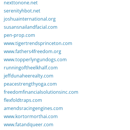
nexttonone.net
serenityhbot.net
joshuainternational.org
susansnailandfacial.com
pen-prop.com
www.tigertrendsprinceton.com
www.fathers4freedom.org
www.topperlyngundogs.com
runningoftheelkhalf.com
jeffdunaheerealty.com
peacestrengthyoga.com
freedomfinancialsolutionsinc.com
flexfoldtraps.com
amendsracingengines.com
www.kortormorthai.com
www.fatandqueer.com