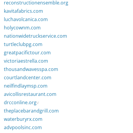
reconstructionensemble.org
kavitafabrics.com
luchavolcanica.com
holycownm.com
nationwidetruckservice.com
turtleclubpg.com
greatpacifictour.com
victoriaestrella.com
thousandwavesspa.com
courtlandcenter.com
neilfindlaymsp.com
avicollisrestaurant.com
drcconline.org
v
theplacebarandgrill.com
waterburyrx.com
advpoolsinc.com