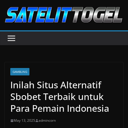
Skip
to
content
GAMBLING
Inilah Situs Alternatif
Sbobet Terbaik untuk
Para Pemain Indonesia
May 13, 2025
admincorn