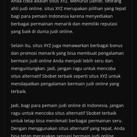
Anda coba adalah situs XYZ. Menurut Daniel, seorang
ahli judi online, situs XYZ merupakan pilihan yang tepat
bagi para pemain Indonesia karena menyediakan
berbagai permainan menarik dan memiliki reputasi
yang baik di dunia judi online.
Selain itu, situs XYZ juga menawarkan berbagai bonus
dan promosi menarik yang bisa membuat pengalaman
bermain judi online Anda menjadi lebih seru dan
menguntungkan. Jadi, jangan ragu untuk mencoba
situs alternatif Sbobet terbaik seperti situs XYZ untuk
mendapatkan pengalaman bermain judi online yang
terbaik.
Jadi, bagi para pemain judi online di Indonesia, jangan
ragu untuk mencoba situs alternatif Sbobet terbaik
untuk tetap bisa menikmati berbagai permainan seru.
Dengan menggunakan situs alternatif yang tepat, Anda
bisa tetap merasakan sensasi bermain judi online