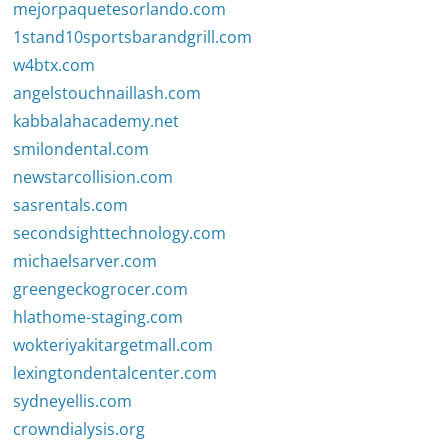
mejorpaquetesorlando.com
1stand10sportsbarandgrill.com
w4btx.com
angelstouchnaillash.com
kabbalahacademy.net
smilondental.com
newstarcollision.com
sasrentals.com
secondsighttechnology.com
michaelsarver.com
greengeckogrocer.com
hlathome-staging.com
wokteriyakitargetmall.com
lexingtondentalcenter.com
sydneyellis.com
crowndialysis.org