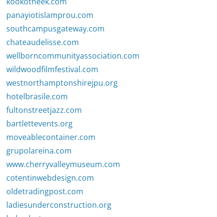
kookotheek.com
panayiotislamprou.com
southcampusgateway.com
chateaudelisse.com
wellborncommunityassociation.com
wildwoodfilmfestival.com
westnorthamptonshirejpu.org
hotelbrasile.com
fultonstreetjazz.com
bartlettevents.org
moveablecontainer.com
grupolareina.com
www.cherryvalleymuseum.com
cotentinwebdesign.com
oldetradingpost.com
ladiesunderconstruction.org