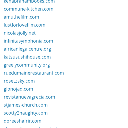
kenabrahambooks.com
commune-kitchen.com
amuthefilm.com
lustforlovefilm.com
nicolasjolly.net
infinitasymphonia.com
africanlegalcentre.org
katsusushihouse.com
greelycommunity.org
ruedumainerestaurant.com
rosetzsky.com
glonojad.com
revistanuevagrecia.com
stjames-church.com
scotty2naughty.com
doreeshafrir.com