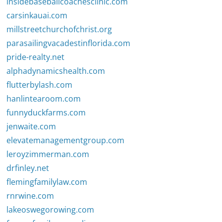
insidebaseballcoachesclinic.com
carsinkauai.com
millstreetchurchofchrist.org
parasailingvacadestinflorida.com
pride-realty.net
alphadynamicshealth.com
flutterbylash.com
hanlintearoom.com
funnyduckfarms.com
jenwaite.com
elevatemanagementgroup.com
leroyzimmerman.com
drfinley.net
flemingfamilylaw.com
rnrwine.com
lakeoswegorowing.com