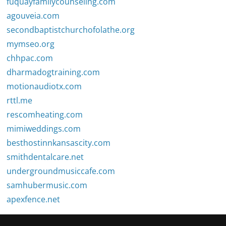
fuquayfamilycounseling.com
agouveia.com
secondbaptistchurchofolathe.org
mymseo.org
chhpac.com
dharmadogtraining.com
motionaudiotx.com
rttl.me
rescomheating.com
mimiweddings.com
besthostinnkansascity.com
smithdentalcare.net
undergroundmusiccafe.com
samhubermusic.com
apexfence.net