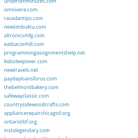
undertenminutes.com
omnivere.com
rasadantips.com
newtimbuktu.com
altronicsmfg.com
eatbaconhill.com
programmingassignmentshelp.net
kidssleepover.com
newtravels.net
paydayloansforus.com
thebelmontbakery.com
safewayclassic.com
countrysidewoodcrafts.com
appliancerepairchicagoil.org
ontariotbf.org
instalegendary.com