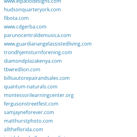
www.elpatiodesigns.com
hudsonquarteryork.com
fibota.com
www.cdgerba.com
parunocentraldemusica.com
www.guardianangelassistedliving.com
trondhjemsturnforening.com
diamondplazakenya.com
tbwredlion.com
billsautorepairandsales.com
quantum-naturals.com
montessorilearningcenter.org
fergusonstreetfest.com
samjayneforever.com
matthurstphoto.com
alltheflorida.com