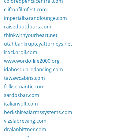
coloredpencilcentral.com
cliftonfilmfest.com
imperialbarandlounge.com
raisedoutdoors.com
thinkwithyourheart.net
utahbankruptcyattorneys.net
irocknroll.com
www.wordoflife2000.org
idahosquaredancing.com
tawawcabins.com
folksemantic.com
sardosbar.com
italianvolt.com
berkshirealarmssystems.com
vizslabrewing.com
dralanbittner.com