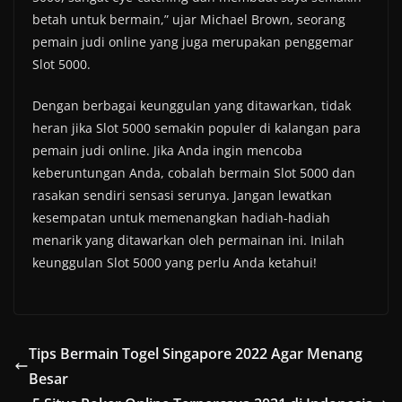
betah untuk bermain,” ujar Michael Brown, seorang
pemain judi online yang juga merupakan penggemar
Slot 5000.
Dengan berbagai keunggulan yang ditawarkan, tidak
heran jika Slot 5000 semakin populer di kalangan para
pemain judi online. Jika Anda ingin mencoba
keberuntungan Anda, cobalah bermain Slot 5000 dan
rasakan sendiri sensasi serunya. Jangan lewatkan
kesempatan untuk memenangkan hadiah-hadiah
menarik yang ditawarkan oleh permainan ini. Inilah
keunggulan Slot 5000 yang perlu Anda ketahui!
Tips Bermain Togel Singapore 2022 Agar Menang
Besar