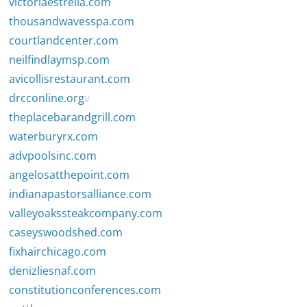
victoriaestrella.com
thousandwavesspa.com
courtlandcenter.com
neilfindlaymsp.com
avicollisrestaurant.com
drcconline.org
v
theplacebarandgrill.com
waterburyrx.com
advpoolsinc.com
angelosatthepoint.com
indianapastorsalliance.com
valleyoakssteakcompany.com
caseyswoodshed.com
fixhairchicago.com
denizliesnaf.com
constitutionconferences.com