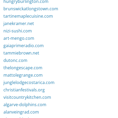
hungryburlington.com
brunswickatlongstown.com
tartinemaplecuisine.com
janekramer.net
nizi-sushi.com
art-mengo.com
gaiaprimeradio.com
tammiebrown.net
dutonc.com
thelongescape.com
mattolegrange.com
junglelodgecostarica.com
christianfestivals.org
visitcountrykitchen.com
algarve-dolphins.com
alanveingrad.com