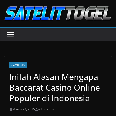
Skip
to
content
GAMBLING
Inilah Alasan Mengapa
Baccarat Casino Online
Populer di Indonesia
March 27, 2025
admincorn