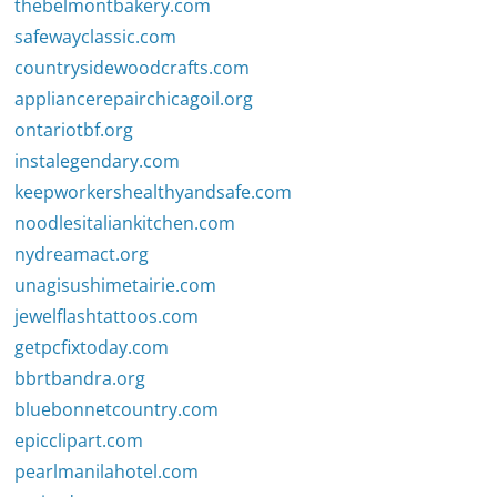
thebelmontbakery.com
safewayclassic.com
countrysidewoodcrafts.com
appliancerepairchicagoil.org
ontariotbf.org
instalegendary.com
keepworkershealthyandsafe.com
noodlesitaliankitchen.com
nydreamact.org
unagisushimetairie.com
jewelflashtattoos.com
getpcfixtoday.com
bbrtbandra.org
bluebonnetcountry.com
epicclipart.com
pearlmanilahotel.com