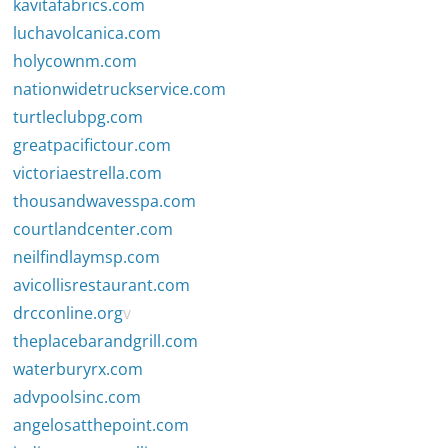
kavitafabrics.com
luchavolcanica.com
holycownm.com
nationwidetruckservice.com
turtleclubpg.com
greatpacifictour.com
victoriaestrella.com
thousandwavesspa.com
courtlandcenter.com
neilfindlaymsp.com
avicollisrestaurant.com
drcconline.org
v
theplacebarandgrill.com
waterburyrx.com
advpoolsinc.com
angelosatthepoint.com