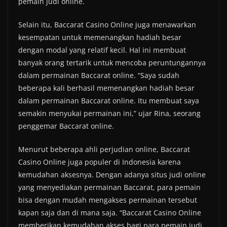
pemain judi online.
Selain itu, Baccarat Casino Online juga menawarkan
kesempatan untuk memenangkan hadiah besar
dengan modal yang relatif kecil. Hal ini membuat
banyak orang tertarik untuk mencoba peruntungannya
dalam permainan Baccarat online. “Saya sudah
beberapa kali berhasil memenangkan hadiah besar
dalam permainan Baccarat online. Itu membuat saya
semakin menyukai permainan ini,” ujar Rina, seorang
penggemar Baccarat online.
Menurut beberapa ahli perjudian online, Baccarat
Casino Online juga populer di Indonesia karena
kemudahan aksesnya. Dengan adanya situs judi online
yang menyediakan permainan Baccarat, para pemain
bisa dengan mudah mengakses permainan tersebut
kapan saja dan di mana saja. “Baccarat Casino Online
memberikan kemudahan akses bagi para pemain judi