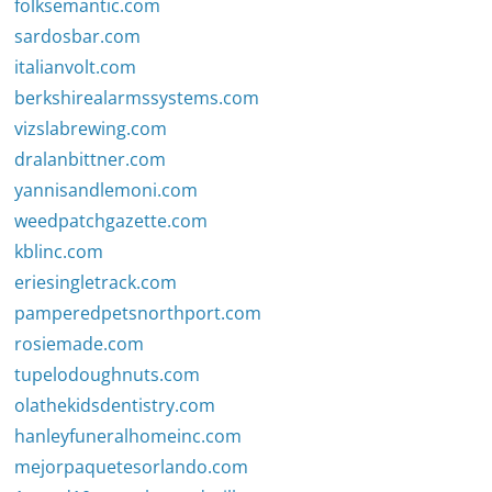
folksemantic.com
sardosbar.com
italianvolt.com
berkshirealarmssystems.com
vizslabrewing.com
dralanbittner.com
yannisandlemoni.com
weedpatchgazette.com
kblinc.com
eriesingletrack.com
pamperedpetsnorthport.com
rosiemade.com
tupelodoughnuts.com
olathekidsdentistry.com
hanleyfuneralhomeinc.com
mejorpaquetesorlando.com