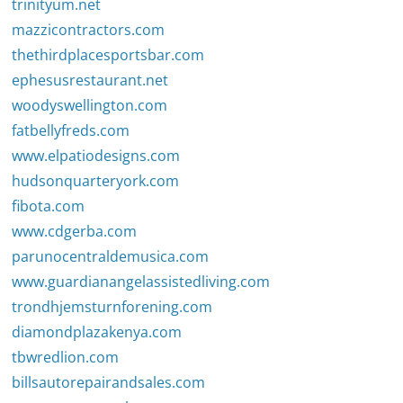
trinityum.net
mazzicontractors.com
thethirdplacesportsbar.com
ephesusrestaurant.net
woodyswellington.com
fatbellyfreds.com
www.elpatiodesigns.com
hudsonquarteryork.com
fibota.com
www.cdgerba.com
parunocentraldemusica.com
www.guardianangelassistedliving.com
trondhjemsturnforening.com
diamondplazakenya.com
tbwredlion.com
billsautorepairandsales.com