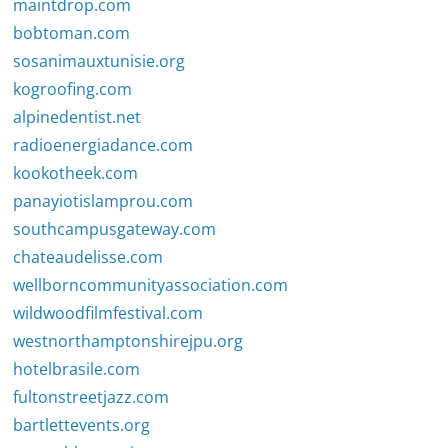
maintdrop.com
bobtoman.com
sosanimauxtunisie.org
kogroofing.com
alpinedentist.net
radioenergiadance.com
kookotheek.com
panayiotislamprou.com
southcampusgateway.com
chateaudelisse.com
wellborncommunityassociation.com
wildwoodfilmfestival.com
westnorthamptonshirejpu.org
hotelbrasile.com
fultonstreetjazz.com
bartlettevents.org