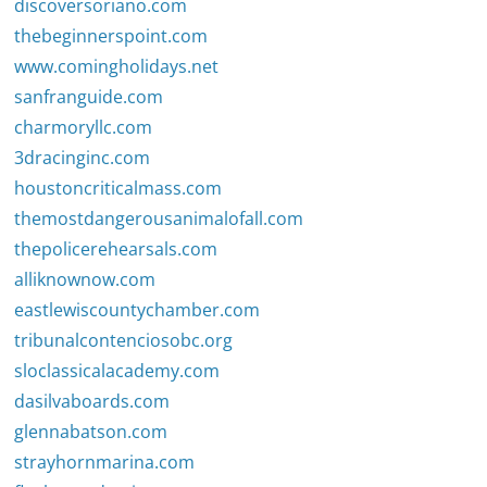
discoversoriano.com
thebeginnerspoint.com
www.comingholidays.net
sanfranguide.com
charmoryllc.com
3dracinginc.com
houstoncriticalmass.com
themostdangerousanimalofall.com
thepolicerehearsals.com
alliknownow.com
eastlewiscountychamber.com
tribunalcontenciosobc.org
sloclassicalacademy.com
dasilvaboards.com
glennabatson.com
strayhornmarina.com