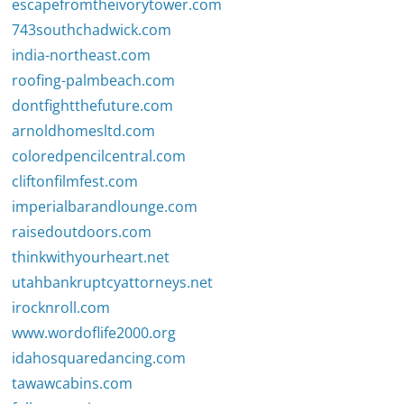
escapefromtheivorytower.com
743southchadwick.com
india-northeast.com
roofing-palmbeach.com
dontfightthefuture.com
arnoldhomesltd.com
coloredpencilcentral.com
cliftonfilmfest.com
imperialbarandlounge.com
raisedoutdoors.com
thinkwithyourheart.net
utahbankruptcyattorneys.net
irocknroll.com
www.wordoflife2000.org
idahosquaredancing.com
tawawcabins.com