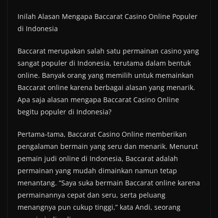
Inilah Alasan Mengapa Baccarat Casino Online Populer
di Indonesia
Baccarat merupakan salah satu permainan casino yang
sangat populer di Indonesia, terutama dalam bentuk
online. Banyak orang yang memilih untuk memainkan
Baccarat online karena berbagai alasan yang menarik.
Apa saja alasan mengapa Baccarat Casino Online
begitu populer di Indonesia?
Pertama-tama, Baccarat Casino Online memberikan
pengalaman bermain yang seru dan menarik. Menurut
pemain judi online di Indonesia, Baccarat adalah
permainan yang mudah dimainkan namun tetap
menantang. “Saya suka bermain Baccarat online karena
permainannya cepat dan seru, serta peluang
menangnya pun cukup tinggi,” kata Andi, seorang