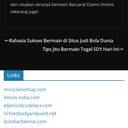
dan rasakan serunya bermain Baccarat Casino Online
sekarang juga!
Rahasia Sukses Bermain di Situs Judi Bola Dunia
Tips Jitu Bermain Togel SDY Hari Ini
Links
missclaireshay.com
limras-india.com
elperiodicodelara.com
richiesbodyandpaint.net
licindiachennai.com