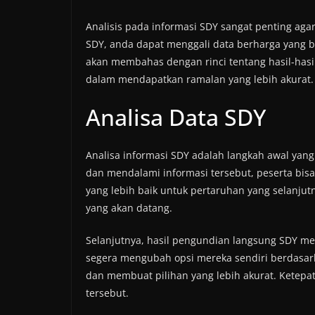
Analisis pada informasi SDY sangat penting a
SDY, anda dapat menggali data berharga yang 
akan membahas dengan rinci tentang hasil-hasi
dalam mendapatkan ramalan yang lebih akurat.
Analisa Data SDY
Analisa informasi SDY adalah langkah awal yang 
dan mendalami informasi tersebut, peserta bisa
yang lebih baik untuk pertaruhan yang selanju
yang akan datang.
Selanjutnya, hasil pengundian langsung SDY me
segera mengubah opsi mereka sendiri berdasarka
dan membuat pilihan yang lebih akurat. Ketepat
tersebut.