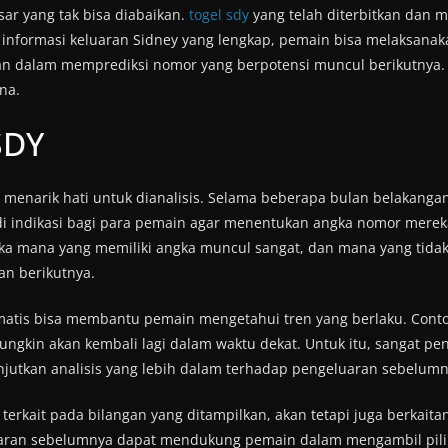
sar yang tak bisa diabaikan.
togel sdy
yang telah diterbitkan dan 
da informasi keluaran Sidney yang lengkap, pemain bisa melaksana
 dalam memprediksi nomor yang berpotensi muncul berikutnya. 
na.
SDY
menarik hati untuk dianalisis. Selama beberapa bulan belakangan i
adi indikasi bagi para pemain agar menentukan angka nomor mere
gka mana yang memiliki angka muncul sangat, dan mana yang tid
an berikutnya.
atis bisa membantu pemain mengetahui tren yang berlaku. Conto
ngkin akan kembali lagi dalam waktu dekat. Untuk itu, sangat pe
njutkan analisis yang lebih dalam terhadap pengeluaran sebelumn
terkait pada bilangan yang ditampilkan, akan tetapi juga berkai
uaran sebelumnya dapat mendukung pemain dalam mengambil pilih