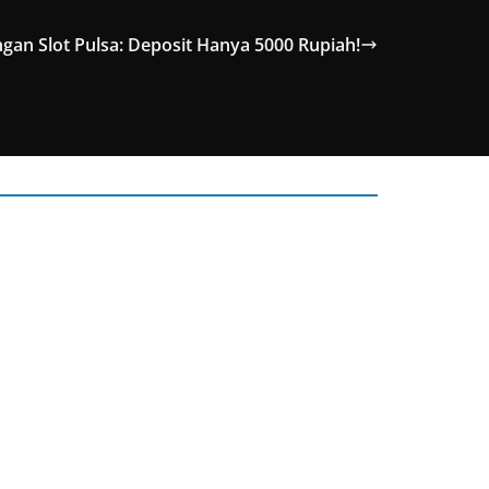
an Slot Pulsa: Deposit Hanya 5000 Rupiah!