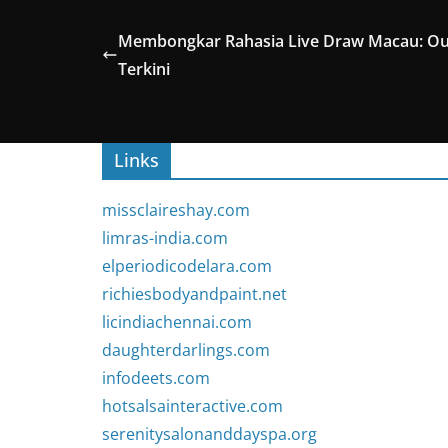
Membongkar Rahasia Live Draw Macau: Out
Terkini
Links
missclaireshay.com
limras-india.com
elperiodicodelara.com
richiesbodyandpaint.net
licindiachennai.com
daughterdarlings.com
infodeets.com
hotsalsainteractive.com
serenitysalonanddayspa.org