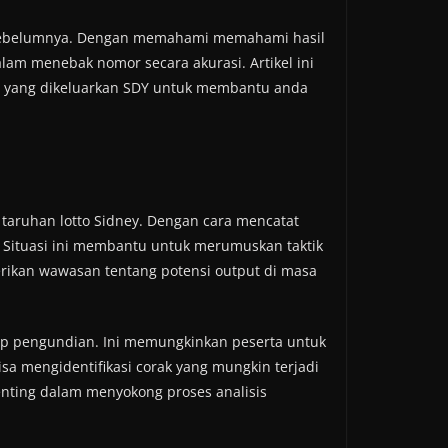
ng sebelumnya. Dengan memahami memahami hasil
am menebak nomor secara akurasi. Artikel ini
asi yang dikeluarkan SDY untuk membantu anda
l taruhan lotto Sidney. Dengan cara mencatat
. Situasi ini membantu untuk merumuskan taktik
erikan wawasan tentang potensi output di masa
iap pengundian. Ini memungkinkan peserta untuk
sa mengidentifikasi corak yang mungkin terjadi
enting dalam menyokong proses analisis